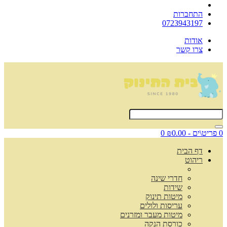
התחברות
0723943197
אודות
צרו קשר
0 פריט\ים - ₪0.00
0
דף הבית
ריהוט
חדרי שינה
שידות
מיטות תינוק
עריסות ולולים
מיטות מעבר ומזרנים
כורסת הנקה