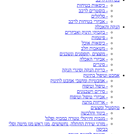
- כיסאות בטיחות
- בוסטרים לרכב
- סלקלים
- אביזרי בטיחות לרכב
הנקה והאכלה
- בקבוקי תינוק ואביזרים
- פיטמות
- כיסאות אוכל
- משאבות חלב
- מוצצים ,תופסנים ונשכנים
- אביזרי האכלה
- סינרים
- כריות הנקה וסינרי הנקה
אמבט וטיפול בתינוק
- אמבטיות ומושבי אמבט לתינוק
- טיפול וטיפוח
- סירים וישבנונים
- אביזרי טיפול וטיפוח
- אריזות מתנה
טקסטיל ומצעים
- ביגוד והלבשה
- מגבות וחיתולי טטרה במבוק ופלנל
- מזרני שידת החתלה, נחשושים, מגן ראש מגן מיטה וסלי
כביסה