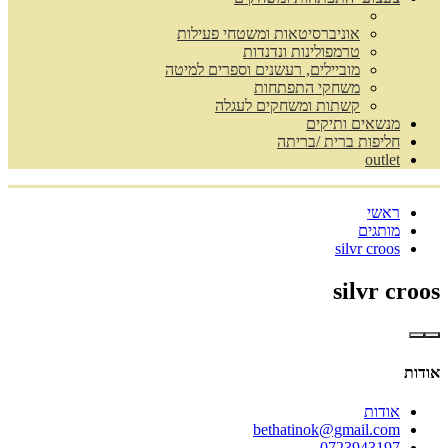
אוניברסיטאות ומשטחי פעילות
טרמפולינות ונדנדות
מוביילים, רעשנים וספרים למיטה
משחקי התפתחות
קשתות ומשחקים לעגלה
מנשאים ותיקים
חליפות ברית /בריתה
outlet
ראשי
מותגים
silvr croos
silvr croos
אודות
אודות
bethatinok@gmail.com
0723943197