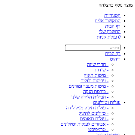
מוצר נוסף בהצלחה
קטגוריות
התקשרו אלינו
דף הבית
החשבון שלי
0
עגלת קניות
דף הבית
ריהוט
- חדרי שינה
- שידות
- מיטות תינוק
- עריסות ולולים
- מיטות מעבר ומזרנים
- כורסת הנקה
- חבילות הלידה שלנו
עגלות וטיולונים
- עגלות תינוק מגיל לידה
- טיולונים לתינוק
- עגלות תאומים
- אביזרים לעגלות וטיולונים
- טרמפיסט
בטיחות לרכב