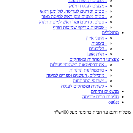
- מצעים למיטת מעבר
- מצעים לעגלת תינוק
- סטים וסדינים לעריסה, לול ומגן ראש
- סטים מצעים ומגן ראש למיטת מטר
- סטים, סדינים ומגן ראש למיטת תינוק
- שמיכות טריקו/ שמיכות חורף
מתגלגלים
- אופני איזון
- בימבות
- הליכונים
- תלת אופן
צעצועי התפתחות ומשחקים
- אוניברסיטאות ומשטחי פעילות
- טרמפולינות ונדנדות
- מוביילים, רעשנים וספרים למיטה
- משחקי התפתחות
- קשתות ומשחקים לעגלה
מנשאים ותיקים
חליפות ברית /בריתה
outlet
משלוח חינם עד הבית בהזמנה מעל 400ש"ח
המש