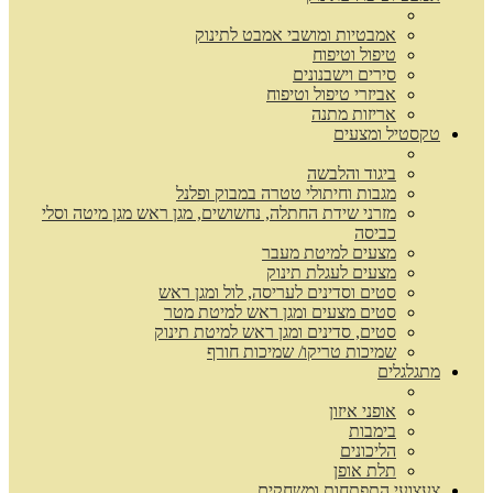
אמבטיות ומושבי אמבט לתינוק
טיפול וטיפוח
סירים וישבנונים
אביזרי טיפול וטיפוח
אריזות מתנה
טקסטיל ומצעים
ביגוד והלבשה
מגבות וחיתולי טטרה במבוק ופלנל
מזרני שידת החתלה, נחשושים, מגן ראש מגן מיטה וסלי
כביסה
מצעים למיטת מעבר
מצעים לעגלת תינוק
סטים וסדינים לעריסה, לול ומגן ראש
סטים מצעים ומגן ראש למיטת מטר
סטים, סדינים ומגן ראש למיטת תינוק
שמיכות טריקו/ שמיכות חורף
מתגלגלים
אופני איזון
בימבות
הליכונים
תלת אופן
צעצועי התפתחות ומשחקים