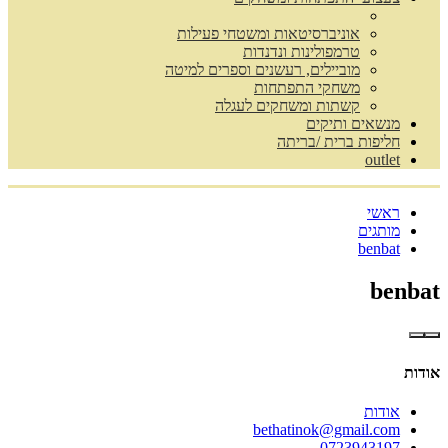
אוניברסיטאות ומשטחי פעילות
טרמפולינות ונדנדות
מוביילים, רעשנים וספרים למיטה
משחקי התפתחות
קשתות ומשחקים לעגלה
מנשאים ותיקים
חליפות ברית /בריתה
outlet
ראשי
מותגים
benbat
benbat
אודות
אודות
bethatinok@gmail.com
0723943197