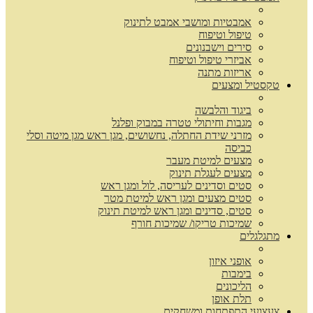
אמבטיות ומושבי אמבט לתינוק
טיפול וטיפוח
סירים וישבנונים
אביזרי טיפול וטיפוח
אריזות מתנה
טקסטיל ומצעים
ביגוד והלבשה
מגבות וחיתולי טטרה במבוק ופלנל
מזרני שידת החתלה, נחשושים, מגן ראש מגן מיטה וסלי
כביסה
מצעים למיטת מעבר
מצעים לעגלת תינוק
סטים וסדינים לעריסה, לול ומגן ראש
סטים מצעים ומגן ראש למיטת מטר
סטים, סדינים ומגן ראש למיטת תינוק
שמיכות טריקו/ שמיכות חורף
מתגלגלים
אופני איזון
בימבות
הליכונים
תלת אופן
צעצועי התפתחות ומשחקים