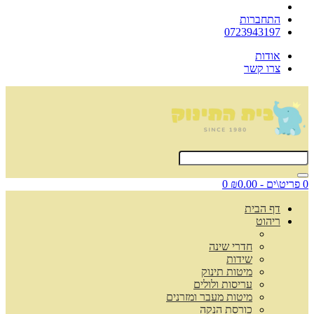
התחברות
0723943197
אודות
צרו קשר
0 פריט\ים - ₪0.00
0
דף הבית
ריהוט
חדרי שינה
שידות
מיטות תינוק
עריסות ולולים
מיטות מעבר ומזרנים
כורסת הנקה