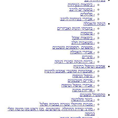
- כיסאות בטיחות
- בוסטרים לרכב
- סלקלים
- אביזרי בטיחות לרכב
הנקה והאכלה
- בקבוקי תינוק ואביזרים
- פיטמות
- כיסאות אוכל
- משאבות חלב
- מוצצים ,תופסנים ונשכנים
- אביזרי האכלה
- סינרים
- כריות הנקה וסינרי הנקה
אמבט וטיפול בתינוק
- אמבטיות ומושבי אמבט לתינוק
- טיפול וטיפוח
- סירים וישבנונים
- אביזרי טיפול וטיפוח
- אריזות מתנה
טקסטיל ומצעים
- ביגוד והלבשה
- מגבות וחיתולי טטרה במבוק ופלנל
- מזרני שידת החתלה, נחשושים, מגן ראש מגן מיטה וסלי
כביסה