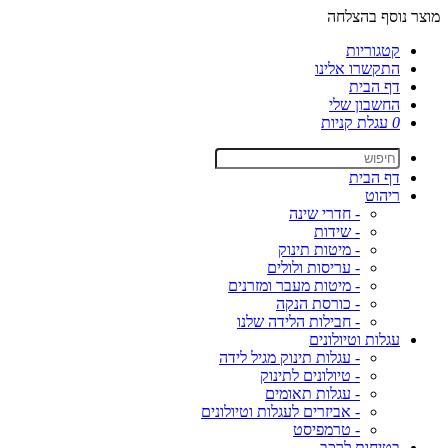
מוצר נוסף בהצלחה
קטגוריות
התקשרו אלינו
דף הבית
החשבון שלי
0
עגלת קניות
דף הבית
ריהוט
- חדרי שינה
- שידות
- מיטות תינוק
- עריסות ולולים
- מיטות מעבר ומזרנים
- כורסת הנקה
- חבילות הלידה שלנו
עגלות וטיולונים
- עגלות תינוק מגיל לידה
- טיולונים לתינוק
- עגלות תאומים
- אביזרים לעגלות וטיולונים
- טרמפיסט
בטיחות לרכב