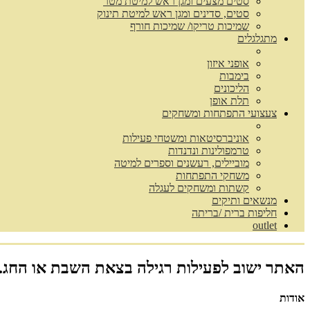
סטים מצעים ומגן ראש למיטת מטר
סטים, סדינים ומגן ראש למיטת תינוק
שמיכות טריקו/ שמיכות חורף
מתגלגלים
אופני איזון
בימבות
הליכונים
תלת אופן
צעצועי התפתחות ומשחקים
אוניברסיטאות ומשטחי פעילות
טרמפולינות ונדנדות
מוביילים, רעשנים וספרים למיטה
משחקי התפתחות
קשתות ומשחקים לעגלה
מנשאים ותיקים
חליפות ברית /בריתה
outlet
האתר ישוב לפעילות רגילה בצאת השבת או החג.
אודות