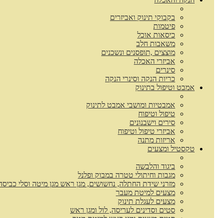
בקבוקי תינוק ואביזרים
פיטמות
כיסאות אוכל
משאבות חלב
מוצצים ,תופסנים ונשכנים
אביזרי האכלה
סינרים
כריות הנקה וסינרי הנקה
אמבט וטיפול בתינוק
אמבטיות ומושבי אמבט לתינוק
טיפול וטיפוח
סירים וישבנונים
אביזרי טיפול וטיפוח
אריזות מתנה
טקסטיל ומצעים
ביגוד והלבשה
מגבות וחיתולי טטרה במבוק ופלנל
מזרני שידת החתלה, נחשושים, מגן ראש מגן מיטה וסלי כביסה
מצעים למיטת מעבר
מצעים לעגלת תינוק
סטים וסדינים לעריסה, לול ומגן ראש