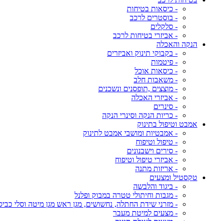
- כיסאות בטיחות
- בוסטרים לרכב
- סלקלים
- אביזרי בטיחות לרכב
הנקה והאכלה
- בקבוקי תינוק ואביזרים
- פיטמות
- כיסאות אוכל
- משאבות חלב
- מוצצים ,תופסנים ונשכנים
- אביזרי האכלה
- סינרים
- כריות הנקה וסינרי הנקה
אמבט וטיפול בתינוק
- אמבטיות ומושבי אמבט לתינוק
- טיפול וטיפוח
- סירים וישבנונים
- אביזרי טיפול וטיפוח
- אריזות מתנה
טקסטיל ומצעים
- ביגוד והלבשה
- מגבות וחיתולי טטרה במבוק ופלנל
- מזרני שידת החתלה, נחשושים, מגן ראש מגן מיטה וסלי כביס
- מצעים למיטת מעבר