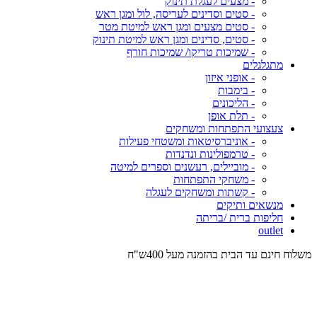
- מצעים לעגלת תינוק
- סטים וסדינים לעריסה, לול ומגן ראש
- סטים מצעים ומגן ראש למיטת מטר
- סטים, סדינים ומגן ראש למיטת תינוק
- שמיכות טריקו/ שמיכות חורף
מתגלגלים
- אופני איזון
- בימבות
- הליכונים
- תלת אופן
צעצועי התפתחות ומשחקים
- אוניברסיטאות ומשטחי פעילות
- טרמפולינות ונדנדות
- מוביילים, רעשנים וספרים למיטה
- משחקי התפתחות
- קשתות ומשחקים לעגלה
מנשאים ותיקים
חליפות ברית /בריתה
outlet
משלוח חינם עד הבית בהזמנה מעל 400ש"ח