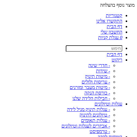
מוצר נוסף בהצלחה
קטגוריות
התקשרו אלינו
דף הבית
החשבון שלי
0
עגלת קניות
דף הבית
ריהוט
- חדרי שינה
- שידות
- מיטות תינוק
- עריסות ולולים
- מיטות מעבר ומזרנים
- כורסת הנקה
- חבילות הלידה שלנו
עגלות וטיולונים
- עגלות תינוק מגיל לידה
- טיולונים לתינוק
- עגלות תאומים
- אביזרים לעגלות וטיולונים
- טרמפיסט
בטיחות לרכב