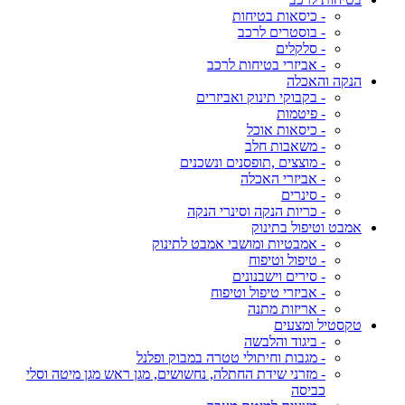
- כיסאות בטיחות
- בוסטרים לרכב
- סלקלים
- אביזרי בטיחות לרכב
הנקה והאכלה
- בקבוקי תינוק ואביזרים
- פיטמות
- כיסאות אוכל
- משאבות חלב
- מוצצים ,תופסנים ונשכנים
- אביזרי האכלה
- סינרים
- כריות הנקה וסינרי הנקה
אמבט וטיפול בתינוק
- אמבטיות ומושבי אמבט לתינוק
- טיפול וטיפוח
- סירים וישבנונים
- אביזרי טיפול וטיפוח
- אריזות מתנה
טקסטיל ומצעים
- ביגוד והלבשה
- מגבות וחיתולי טטרה במבוק ופלנל
- מזרני שידת החתלה, נחשושים, מגן ראש מגן מיטה וסלי
כביסה