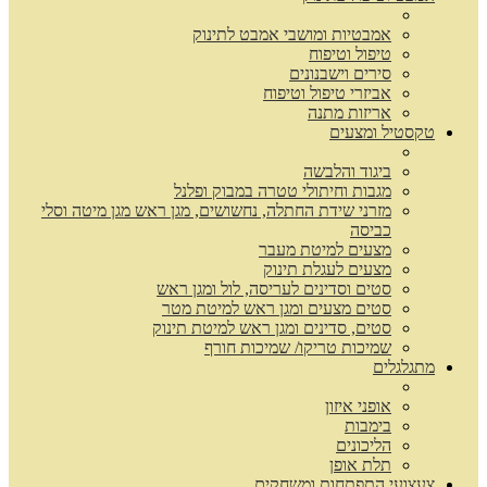
אמבטיות ומושבי אמבט לתינוק
טיפול וטיפוח
סירים וישבנונים
אביזרי טיפול וטיפוח
אריזות מתנה
טקסטיל ומצעים
ביגוד והלבשה
מגבות וחיתולי טטרה במבוק ופלנל
מזרני שידת החתלה, נחשושים, מגן ראש מגן מיטה וסלי
כביסה
מצעים למיטת מעבר
מצעים לעגלת תינוק
סטים וסדינים לעריסה, לול ומגן ראש
סטים מצעים ומגן ראש למיטת מטר
סטים, סדינים ומגן ראש למיטת תינוק
שמיכות טריקו/ שמיכות חורף
מתגלגלים
אופני איזון
בימבות
הליכונים
תלת אופן
צעצועי התפתחות ומשחקים