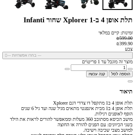
תלת אופן 4 ב-1 Xplorer שחור Infanti
זמינות: קיים במלאי
₪599.00
₪399.90
צבע
--- בחרו אפשרויות ---
מוצר זה מוגבל עד 1 פריט\ים
הוספה לסל
קנה עכשיו
תיאור
תלת אופן 4 ב1 מתקפל דו צדדי דגם Xplorer
תלת אופן 4 ב1 מבית אינפנטי מתאים מגיל שנה ועד גיל 6 שנים
הופף לאופנים רגילות.
מושב הכיסא מסתובב 360 מעלות וממאפשר להורים לראות את הילד
בשני הכיוונים:
עם הפנים להורה או החוצה
למושב מצבי שכיבה וישיבה.