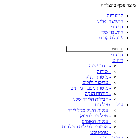
מוצר נוסף בהצלחה
קטגוריות
התקשרו אלינו
דף הבית
החשבון שלי
0
עגלת קניות
דף הבית
ריהוט
- חדרי שינה
- שידות
- מיטות תינוק
- עריסות ולולים
- מיטות מעבר ומזרנים
- כורסת הנקה
- חבילות הלידה שלנו
עגלות וטיולונים
- עגלות תינוק מגיל לידה
- טיולונים לתינוק
- עגלות תאומים
- אביזרים לעגלות וטיולונים
- טרמפיסט
בטיחות לרכב