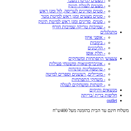
- מצעים למיטת מעבר
- מצעים לעגלת תינוק
- סטים וסדינים לעריסה, לול ומגן ראש
- סטים מצעים ומגן ראש למיטת מטר
- סטים, סדינים ומגן ראש למיטת תינוק
- שמיכות טריקו/ שמיכות חורף
מתגלגלים
- אופני איזון
- בימבות
- הליכונים
- תלת אופן
צעצועי התפתחות ומשחקים
- אוניברסיטאות ומשטחי פעילות
- טרמפולינות ונדנדות
- מוביילים, רעשנים וספרים למיטה
- משחקי התפתחות
- קשתות ומשחקים לעגלה
מנשאים ותיקים
חליפות ברית /בריתה
outlet
משלוח חינם עד הבית בהזמנה מעל 400ש"ח
המש