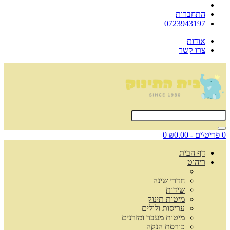
התחברות
0723943197
אודות
צרו קשר
0 פריט\ים - ₪0.00
0
דף הבית
ריהוט
חדרי שינה
שידות
מיטות תינוק
עריסות ולולים
מיטות מעבר ומזרנים
כורסת הנקה