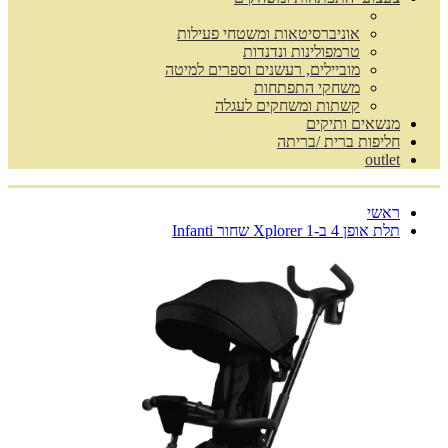
אוניברסיטאות ומשטחי פעילות
טרמפולינות ונדנדות
מוביילים, רעשנים וספרים למיטה
משחקי התפתחות
קשתות ומשחקים לעגלה
מנשאים ותיקים
חליפות ברית /בריתה
outlet
ראשי
תלת אופן 4 ב-1 Xplorer שחור Infanti