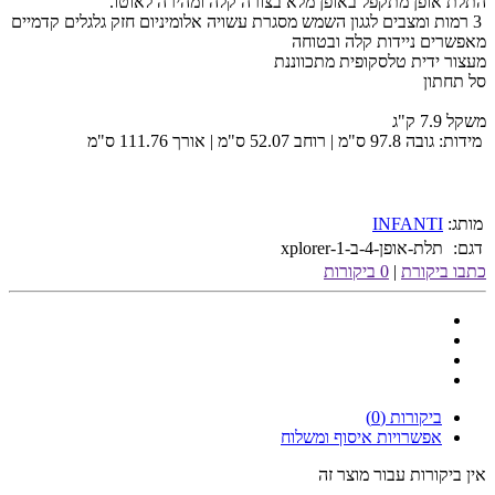
התלת אופן מתקפל באופן מלא בצורה קלה ומהירה לאוטו.
3 רמות ומצבים לגגון השמש מסגרת עשויה אלומיניום חזק גלגלים קדמיים
מאפשרים ניידות קלה ובטוחה
מעצור ידית טלסקופית מתכווננת
סל תחתון
משקל 7.9 ק"ג
מידות: גובה 97.8 ס"מ | רוחב 52.07 ס"מ | אורך 111.76 ס"מ
מותג:
INFANTI
דגם:
תלת-אופן-4-ב-1-xplorer
כתבו ביקורת
|
0 ביקורות
ביקורות (0)
אפשרויות איסוף ומשלוח
אין ביקורות עבור מוצר זה