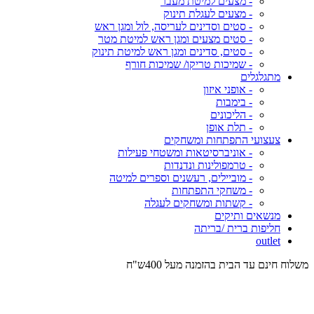
- מצעים למיטת מעבר
- מצעים לעגלת תינוק
- סטים וסדינים לעריסה, לול ומגן ראש
- סטים מצעים ומגן ראש למיטת מטר
- סטים, סדינים ומגן ראש למיטת תינוק
- שמיכות טריקו/ שמיכות חורף
מתגלגלים
- אופני איזון
- בימבות
- הליכונים
- תלת אופן
צעצועי התפתחות ומשחקים
- אוניברסיטאות ומשטחי פעילות
- טרמפולינות ונדנדות
- מוביילים, רעשנים וספרים למיטה
- משחקי התפתחות
- קשתות ומשחקים לעגלה
מנשאים ותיקים
חליפות ברית /בריתה
outlet
משלוח חינם עד הבית בהזמנה מעל 400ש"ח
המש