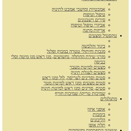
אמבטיות ומושבי אמבט לתינוק
טיפול וטיפוח
סירים וישבנונים
אביזרי טיפול וטיפוח
אריזות מתנה
טקסטיל ומצעים
ביגוד והלבשה
מגבות וחיתולי טטרה במבוק ופלנל
מזרני שידת החתלה, נחשושים, מגן ראש מגן מיטה וסלי
כביסה
מצעים למיטת מעבר
מצעים לעגלת תינוק
סטים וסדינים לעריסה, לול ומגן ראש
סטים מצעים ומגן ראש למיטת מטר
סטים, סדינים ומגן ראש למיטת תינוק
שמיכות טריקו/ שמיכות חורף
מתגלגלים
אופני איזון
בימבות
הליכונים
תלת אופן
צעצועי התפתחות ומשחקים