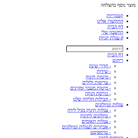
מוצר נוסף בהצלחה
קטגוריות
התקשרו אלינו
דף הבית
החשבון שלי
0
עגלת קניות
דף הבית
ריהוט
- חדרי שינה
- שידות
- מיטות תינוק
- עריסות ולולים
- מיטות מעבר ומזרנים
- כורסת הנקה
- חבילות הלידה שלנו
עגלות וטיולונים
- עגלות תינוק מגיל לידה
- טיולונים לתינוק
- עגלות תאומים
- אביזרים לעגלות וטיולונים
- טרמפיסט
בטיחות לרכב