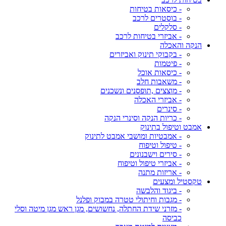
- כיסאות בטיחות
- בוסטרים לרכב
- סלקלים
- אביזרי בטיחות לרכב
הנקה והאכלה
- בקבוקי תינוק ואביזרים
- פיטמות
- כיסאות אוכל
- משאבות חלב
- מוצצים ,תופסנים ונשכנים
- אביזרי האכלה
- סינרים
- כריות הנקה וסינרי הנקה
אמבט וטיפול בתינוק
- אמבטיות ומושבי אמבט לתינוק
- טיפול וטיפוח
- סירים וישבנונים
- אביזרי טיפול וטיפוח
- אריזות מתנה
טקסטיל ומצעים
- ביגוד והלבשה
- מגבות וחיתולי טטרה במבוק ופלנל
- מזרני שידת החתלה, נחשושים, מגן ראש מגן מיטה וסלי
כביסה