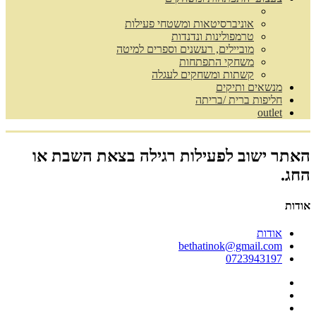
אוניברסיטאות ומשטחי פעילות
טרמפולינות ונדנדות
מוביילים, רעשנים וספרים למיטה
משחקי התפתחות
קשתות ומשחקים לעגלה
מנשאים ותיקים
חליפות ברית /בריתה
outlet
האתר ישוב לפעילות רגילה בצאת השבת או
החג.
אודות
אודות
bethatinok@gmail.com
0723943197