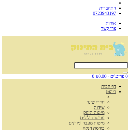
התחברות
0723943197
אודות
צרו קשר
0 פריט\ים - ₪0.00
0
דף הבית
ריהוט
חדרי שינה
שידות
מיטות תינוק
עריסות ולולים
מיטות מעבר ומזרנים
כורסת הנקה