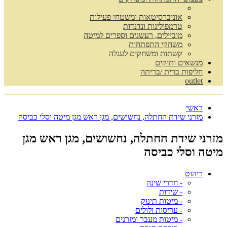
אוניברסיטאות ומשטחי פעילות
טרמפולינות ונדנדות
מוביילים, רעשנים וספרים למיטה
משחקי התפתחות
קשתות ומשחקים לעגלה
מנשאים ותיקים
חליפות ברית /בריתה
outlet
ראשי
מזרני שידת החתלה, נחשושים, מגן ראש מגן מיטה וסלי כביסה
מזרני שידת החתלה, נחשושים, מגן ראש מגן
מיטה וסלי כביסה
ריהוט
- חדרי שינה
- שידות
- מיטות תינוק
- עריסות ולולים
- מיטות מעבר ומזרנים