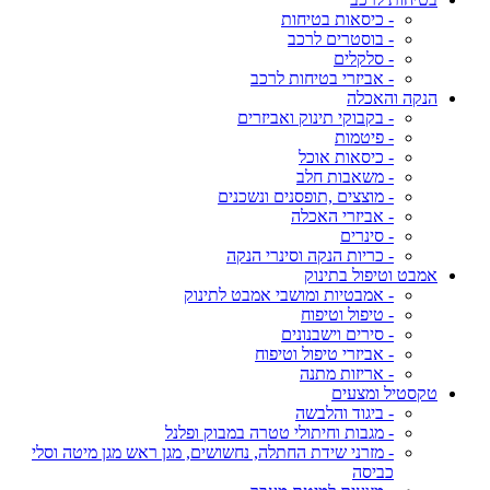
- כיסאות בטיחות
- בוסטרים לרכב
- סלקלים
- אביזרי בטיחות לרכב
הנקה והאכלה
- בקבוקי תינוק ואביזרים
- פיטמות
- כיסאות אוכל
- משאבות חלב
- מוצצים ,תופסנים ונשכנים
- אביזרי האכלה
- סינרים
- כריות הנקה וסינרי הנקה
אמבט וטיפול בתינוק
- אמבטיות ומושבי אמבט לתינוק
- טיפול וטיפוח
- סירים וישבנונים
- אביזרי טיפול וטיפוח
- אריזות מתנה
טקסטיל ומצעים
- ביגוד והלבשה
- מגבות וחיתולי טטרה במבוק ופלנל
- מזרני שידת החתלה, נחשושים, מגן ראש מגן מיטה וסלי
כביסה