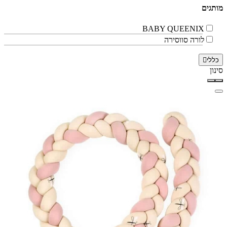
מותגים
BABY QUEENIX
לורה סווסירה
כללי
סינון