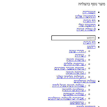
מוצר נוסף בהצלחה
קטגוריות
התקשרו אלינו
דף הבית
החשבון שלי
0
עגלת קניות
דף הבית
ריהוט
- חדרי שינה
- שידות
- מיטות תינוק
- עריסות ולולים
- מיטות מעבר ומזרנים
- כורסת הנקה
- חבילות הלידה שלנו
עגלות וטיולונים
- עגלות תינוק מגיל לידה
- טיולונים לתינוק
- עגלות תאומים
- אביזרים לעגלות וטיולונים
- טרמפיסט
בטיחות לרכב