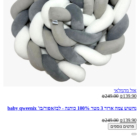
אזל מהמלאי
₪249.00
₪139.90
נחשוש צמה ארוך 3 מטר 100% כותנה - לבן/אפור/בז' baby qweenix
₪249.00
₪139.90
פרטים נוספים