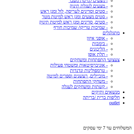
- מצעים למיטת מעבר
- מצעים לעגלת תינוק
- סטים וסדינים לעריסה, לול ומגן ראש
- סטים מצעים ומגן ראש למיטת מטר
- סטים, סדינים ומגן ראש למיטת תינוק
- שמיכות טריקו/ שמיכות חורף
מתגלגלים
- אופני איזון
- בימבות
- הליכונים
- תלת אופן
צעצועי התפתחות ומשחקים
- אוניברסיטאות ומשטחי פעילות
- טרמפולינות ונדנדות
- מוביילים, רעשנים וספרים למיטה
- משחקי התפתחות
- קשתות ומשחקים לעגלה
מנשאים ותיקים
חליפות ברית /בריתה
outlet
מש
המשלוחים עד 7 ימי עסקים