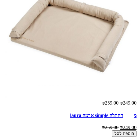
₪259.00
₪249.00
משטח החתלה simple אדמה laura
₪259.00
₪249.00
הוספה לסל