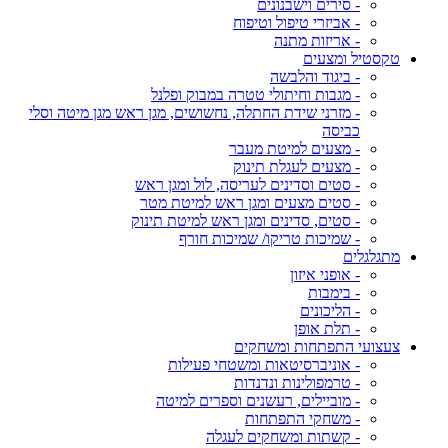
- סירים וישבנונים
- אביזרי טיפול וטיפוח
- אריזות מתנה
טקסטיל ומצעים
- ביגוד והלבשה
- מגבות וחיתולי טטרה במבוק ופלנל
- מזרני שידת החתלה, נחשושים, מגן ראש מגן מיטה וסלי
כביסה
- מצעים למיטת מעבר
- מצעים לעגלת תינוק
- סטים וסדינים לעריסה, לול ומגן ראש
- סטים מצעים ומגן ראש למיטת מטר
- סטים, סדינים ומגן ראש למיטת תינוק
- שמיכות טריקו/ שמיכות חורף
מתגלגלים
- אופני איזון
- בימבות
- הליכונים
- תלת אופן
צעצועי התפתחות ומשחקים
- אוניברסיטאות ומשטחי פעילות
- טרמפולינות ונדנדות
- מוביילים, רעשנים וספרים למיטה
- משחקי התפתחות
- קשתות ומשחקים לעגלה