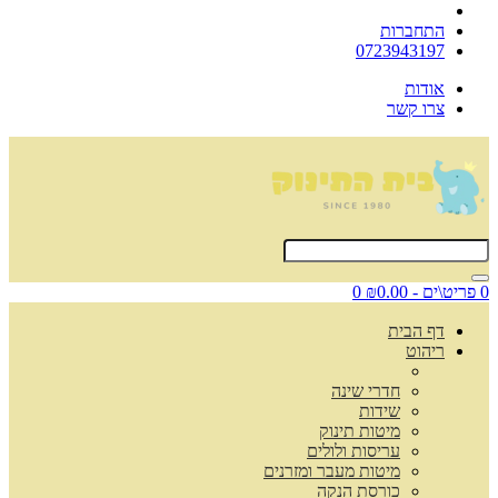
התחברות
0723943197
אודות
צרו קשר
0 פריט\ים - ₪0.00
0
דף הבית
ריהוט
חדרי שינה
שידות
מיטות תינוק
עריסות ולולים
מיטות מעבר ומזרנים
כורסת הנקה