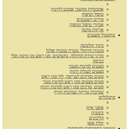
אמבטיות ומושבי אמבט לתינוק
טיפול וטיפוח
סירים וישבנונים
אביזרי טיפול וטיפוח
אריזות מתנה
טקסטיל ומצעים
ביגוד והלבשה
מגבות וחיתולי טטרה במבוק ופלנל
מזרני שידת החתלה, נחשושים, מגן ראש מגן מיטה וסלי
כביסה
מצעים למיטת מעבר
מצעים לעגלת תינוק
סטים וסדינים לעריסה, לול ומגן ראש
סטים מצעים ומגן ראש למיטת מטר
סטים, סדינים ומגן ראש למיטת תינוק
שמיכות טריקו/ שמיכות חורף
מתגלגלים
אופני איזון
בימבות
הליכונים
תלת אופן
צעצועי התפתחות ומשחקים