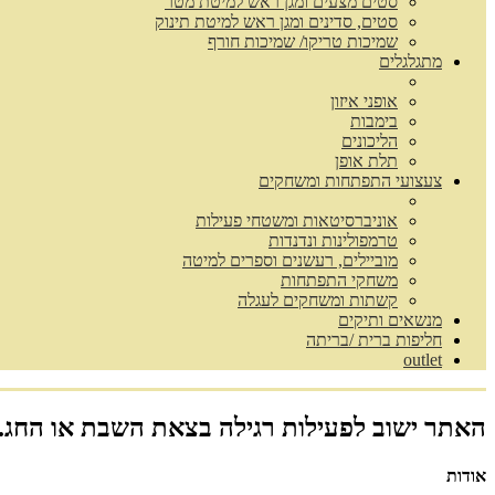
סטים מצעים ומגן ראש למיטת מטר
סטים, סדינים ומגן ראש למיטת תינוק
שמיכות טריקו/ שמיכות חורף
מתגלגלים
אופני איזון
בימבות
הליכונים
תלת אופן
צעצועי התפתחות ומשחקים
אוניברסיטאות ומשטחי פעילות
טרמפולינות ונדנדות
מוביילים, רעשנים וספרים למיטה
משחקי התפתחות
קשתות ומשחקים לעגלה
מנשאים ותיקים
חליפות ברית /בריתה
outlet
האתר ישוב לפעילות רגילה בצאת השבת או החג.
אודות