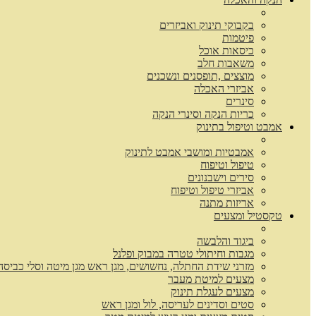
בקבוקי תינוק ואביזרים
פיטמות
כיסאות אוכל
משאבות חלב
מוצצים ,תופסנים ונשכנים
אביזרי האכלה
סינרים
כריות הנקה וסינרי הנקה
אמבט וטיפול בתינוק
אמבטיות ומושבי אמבט לתינוק
טיפול וטיפוח
סירים וישבנונים
אביזרי טיפול וטיפוח
אריזות מתנה
טקסטיל ומצעים
ביגוד והלבשה
מגבות וחיתולי טטרה במבוק ופלנל
מזרני שידת החתלה, נחשושים, מגן ראש מגן מיטה וסלי כביסה
מצעים למיטת מעבר
מצעים לעגלת תינוק
סטים וסדינים לעריסה, לול ומגן ראש