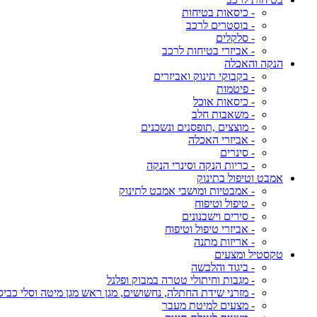
- כיסאות בטיחות
- בוסטרים לרכב
- סלקלים
- אביזרי בטיחות לרכב
הנקה והאכלה
- בקבוקי תינוק ואביזרים
- פיטמות
- כיסאות אוכל
- משאבות חלב
- מוצצים ,תופסנים ונשכנים
- אביזרי האכלה
- סינרים
- כריות הנקה וסינרי הנקה
אמבט וטיפול בתינוק
- אמבטיות ומושבי אמבט לתינוק
- טיפול וטיפוח
- סירים וישבנונים
- אביזרי טיפול וטיפוח
- אריזות מתנה
טקסטיל ומצעים
- ביגוד והלבשה
- מגבות וחיתולי טטרה במבוק ופלנל
- מזרני שידת החתלה, נחשושים, מגן ראש מגן מיטה וסלי כביס
- מצעים למיטת מעבר