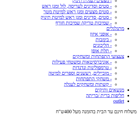
- מצעים לעגלת תינוק
- סטים וסדינים לעריסה, לול ומגן ראש
- סטים מצעים ומגן ראש למיטת מטר
- סטים, סדינים ומגן ראש למיטת תינוק
- שמיכות טריקו/ שמיכות חורף
מתגלגלים
- אופני איזון
- בימבות
- הליכונים
- תלת אופן
צעצועי התפתחות ומשחקים
- אוניברסיטאות ומשטחי פעילות
- טרמפולינות ונדנדות
- מוביילים, רעשנים וספרים למיטה
- משחקי התפתחות
- קשתות ומשחקים לעגלה
מנשאים ותיקים
חליפות ברית /בריתה
outlet
משלוח חינם עד הבית בהזמנה מעל 400ש"ח