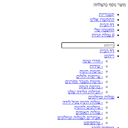
מוצר נוסף בהצלחה
קטגוריות
התקשרו אלינו
דף הבית
החשבון שלי
0
עגלת קניות
דף הבית
ריהוט
- חדרי שינה
- שידות
- מיטות תינוק
- עריסות ולולים
- מיטות מעבר ומזרנים
- כורסת הנקה
- חבילות הלידה שלנו
עגלות וטיולונים
- עגלות תינוק מגיל לידה
- טיולונים לתינוק
- עגלות תאומים
- אביזרים לעגלות וטיולונים
- טרמפיסט
בטיחות לרכב