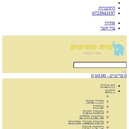
התחברות
0723943197
אודות
צרו קשר
0 פריט\ים - ₪0.00
0
דף הבית
ריהוט
חדרי שינה
שידות
מיטות תינוק
עריסות ולולים
מיטות מעבר ומזרנים
כורסת הנקה