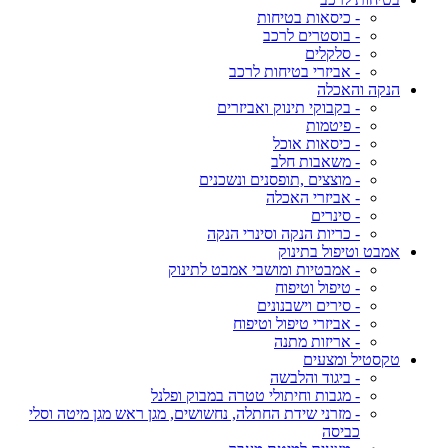
- כיסאות בטיחות
- בוסטרים לרכב
- סלקלים
- אביזרי בטיחות לרכב
הנקה והאכלה
- בקבוקי תינוק ואביזרים
- פיטמות
- כיסאות אוכל
- משאבות חלב
- מוצצים ,תופסנים ונשכנים
- אביזרי האכלה
- סינרים
- כריות הנקה וסינרי הנקה
אמבט וטיפול בתינוק
- אמבטיות ומושבי אמבט לתינוק
- טיפול וטיפוח
- סירים וישבנונים
- אביזרי טיפול וטיפוח
- אריזות מתנה
טקסטיל ומצעים
- ביגוד והלבשה
- מגבות וחיתולי טטרה במבוק ופלנל
- מזרני שידת החתלה, נחשושים, מגן ראש מגן מיטה וסלי
כביסה