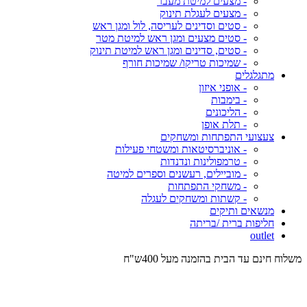
- מצעים למיטת מעבר
- מצעים לעגלת תינוק
- סטים וסדינים לעריסה, לול ומגן ראש
- סטים מצעים ומגן ראש למיטת מטר
- סטים, סדינים ומגן ראש למיטת תינוק
- שמיכות טריקו/ שמיכות חורף
מתגלגלים
- אופני איזון
- בימבות
- הליכונים
- תלת אופן
צעצועי התפתחות ומשחקים
- אוניברסיטאות ומשטחי פעילות
- טרמפולינות ונדנדות
- מוביילים, רעשנים וספרים למיטה
- משחקי התפתחות
- קשתות ומשחקים לעגלה
מנשאים ותיקים
חליפות ברית /בריתה
outlet
משלוח חינם עד הבית בהזמנה מעל 400ש"ח
המש