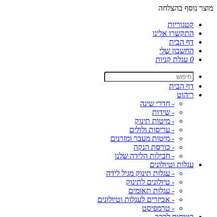
מוצר נוסף בהצלחה
קטגוריות
התקשרו אלינו
דף הבית
החשבון שלי
0
עגלת קניות
דף הבית
ריהוט
- חדרי שינה
- שידות
- מיטות תינוק
- עריסות ולולים
- מיטות מעבר ומזרנים
- כורסת הנקה
- חבילות הלידה שלנו
עגלות וטיולונים
- עגלות תינוק מגיל לידה
- טיולונים לתינוק
- עגלות תאומים
- אביזרים לעגלות וטיולונים
- טרמפיסט
בטיחות לרכב