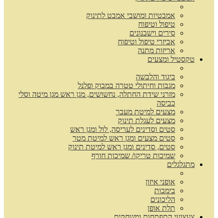
אמבטיות ומושבי אמבט לתינוק
טיפול וטיפוח
סירים וישבנונים
אביזרי טיפול וטיפוח
אריזות מתנה
טקסטיל ומצעים
ביגוד והלבשה
מגבות וחיתולי טטרה במבוק ופלנל
מזרני שידת החתלה, נחשושים, מגן ראש מגן מיטה וסלי
כביסה
מצעים למיטת מעבר
מצעים לעגלת תינוק
סטים וסדינים לעריסה, לול ומגן ראש
סטים מצעים ומגן ראש למיטת מטר
סטים, סדינים ומגן ראש למיטת תינוק
שמיכות טריקו/ שמיכות חורף
מתגלגלים
אופני איזון
בימבות
הליכונים
תלת אופן
צעצועי התפתחות ומשחקים