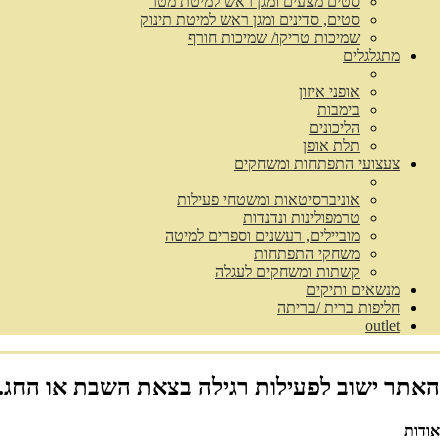
סטים מצעים ומגן ראש למיטת מטר
סטים, סדינים ומגן ראש למיטת תינוק
שמיכות טריקו/ שמיכות חורף
מתגלגלים
אופני איזון
בימבות
הליכונים
תלת אופן
צעצועי התפתחות ומשחקים
אוניברסיטאות ומשטחי פעילות
טרמפולינות ונדנדות
מוביילים, רעשנים וספרים למיטה
משחקי התפתחות
קשתות ומשחקים לעגלה
מנשאים ותיקים
חליפות ברית /בריתה
outlet
האתר ישוב לפעילות רגילה בצאת השבת או החג.
אודות