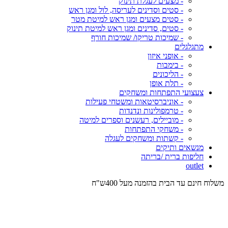
- מצעים לעגלת תינוק
- סטים וסדינים לעריסה, לול ומגן ראש
- סטים מצעים ומגן ראש למיטת מטר
- סטים, סדינים ומגן ראש למיטת תינוק
- שמיכות טריקו/ שמיכות חורף
מתגלגלים
- אופני איזון
- בימבות
- הליכונים
- תלת אופן
צעצועי התפתחות ומשחקים
- אוניברסיטאות ומשטחי פעילות
- טרמפולינות ונדנדות
- מוביילים, רעשנים וספרים למיטה
- משחקי התפתחות
- קשתות ומשחקים לעגלה
מנשאים ותיקים
חליפות ברית /בריתה
outlet
משלוח חינם עד הבית בהזמנה מעל 400ש"ח