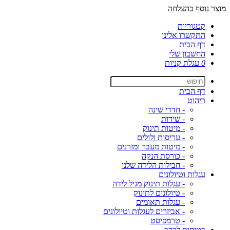
מוצר נוסף בהצלחה
קטגוריות
התקשרו אלינו
דף הבית
החשבון שלי
0
עגלת קניות
דף הבית
ריהוט
- חדרי שינה
- שידות
- מיטות תינוק
- עריסות ולולים
- מיטות מעבר ומזרנים
- כורסת הנקה
- חבילות הלידה שלנו
עגלות וטיולונים
- עגלות תינוק מגיל לידה
- טיולונים לתינוק
- עגלות תאומים
- אביזרים לעגלות וטיולונים
- טרמפיסט
בטיחות לרכב