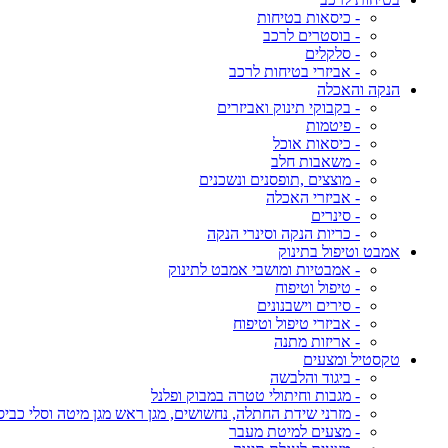
- כיסאות בטיחות
- בוסטרים לרכב
- סלקלים
- אביזרי בטיחות לרכב
הנקה והאכלה
- בקבוקי תינוק ואביזרים
- פיטמות
- כיסאות אוכל
- משאבות חלב
- מוצצים ,תופסנים ונשכנים
- אביזרי האכלה
- סינרים
- כריות הנקה וסינרי הנקה
אמבט וטיפול בתינוק
- אמבטיות ומושבי אמבט לתינוק
- טיפול וטיפוח
- סירים וישבנונים
- אביזרי טיפול וטיפוח
- אריזות מתנה
טקסטיל ומצעים
- ביגוד והלבשה
- מגבות וחיתולי טטרה במבוק ופלנל
- מזרני שידת החתלה, נחשושים, מגן ראש מגן מיטה וסלי כביס
- מצעים למיטת מעבר