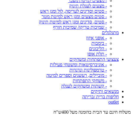
- מצעים למיטת מעבר
- מצעים לעגלת תינוק
- סטים וסדינים לעריסה, לול ומגן ראש
- סטים מצעים ומגן ראש למיטת מטר
- סטים, סדינים ומגן ראש למיטת תינוק
- שמיכות טריקו/ שמיכות חורף
מתגלגלים
- אופני איזון
- בימבות
- הליכונים
- תלת אופן
צעצועי התפתחות ומשחקים
- אוניברסיטאות ומשטחי פעילות
- טרמפולינות ונדנדות
- מוביילים, רעשנים וספרים למיטה
- משחקי התפתחות
- קשתות ומשחקים לעגלה
מנשאים ותיקים
חליפות ברית /בריתה
outlet
משלוח חינם עד הבית בהזמנה מעל 400ש"ח
המש