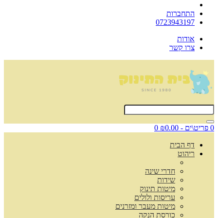
התחברות
0723943197
אודות
צרו קשר
0 פריט\ים - ₪0.00
0
דף הבית
ריהוט
חדרי שינה
שידות
מיטות תינוק
עריסות ולולים
מיטות מעבר ומזרנים
כורסת הנקה