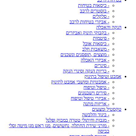
- כיסאות בטיחות
- בוסטרים לרכב
- סלקלים
- אביזרי בטיחות לרכב
הנקה והאכלה
- בקבוקי תינוק ואביזרים
- פיטמות
- כיסאות אוכל
- משאבות חלב
- מוצצים ,תופסנים ונשכנים
- אביזרי האכלה
- סינרים
- כריות הנקה וסינרי הנקה
אמבט וטיפול בתינוק
- אמבטיות ומושבי אמבט לתינוק
- טיפול וטיפוח
- סירים וישבנונים
- אביזרי טיפול וטיפוח
- אריזות מתנה
טקסטיל ומצעים
- ביגוד והלבשה
- מגבות וחיתולי טטרה במבוק ופלנל
- מזרני שידת החתלה, נחשושים, מגן ראש מגן מיטה וסלי
כביסה