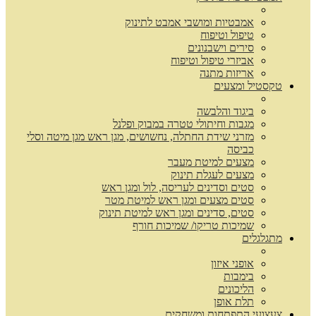
אמבטיות ומושבי אמבט לתינוק
טיפול וטיפוח
סירים וישבנונים
אביזרי טיפול וטיפוח
אריזות מתנה
טקסטיל ומצעים
ביגוד והלבשה
מגבות וחיתולי טטרה במבוק ופלנל
מזרני שידת החתלה, נחשושים, מגן ראש מגן מיטה וסלי
כביסה
מצעים למיטת מעבר
מצעים לעגלת תינוק
סטים וסדינים לעריסה, לול ומגן ראש
סטים מצעים ומגן ראש למיטת מטר
סטים, סדינים ומגן ראש למיטת תינוק
שמיכות טריקו/ שמיכות חורף
מתגלגלים
אופני איזון
בימבות
הליכונים
תלת אופן
צעצועי התפתחות ומשחקים