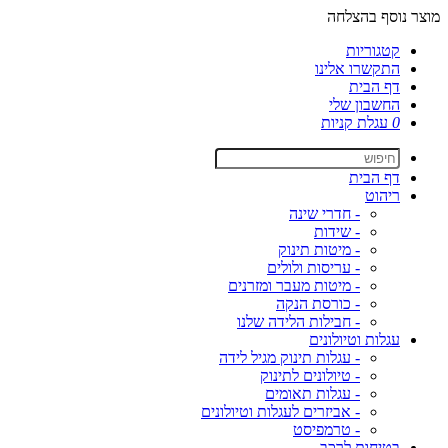
מוצר נוסף בהצלחה
קטגוריות
התקשרו אלינו
דף הבית
החשבון שלי
0
עגלת קניות
דף הבית
ריהוט
- חדרי שינה
- שידות
- מיטות תינוק
- עריסות ולולים
- מיטות מעבר ומזרנים
- כורסת הנקה
- חבילות הלידה שלנו
עגלות וטיולונים
- עגלות תינוק מגיל לידה
- טיולונים לתינוק
- עגלות תאומים
- אביזרים לעגלות וטיולונים
- טרמפיסט
בטיחות לרכב