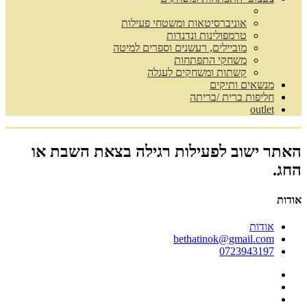
אוניברסיטאות ומשטחי פעילות
טרמפולינות ונדנדות
מוביילים, רעשנים וספרים למיטה
משחקי התפתחות
קשתות ומשחקים לעגלה
מנשאים ותיקים
חליפות ברית /בריתה
outlet
האתר ישוב לפעילות רגילה בצאת השבת או
החג.
אודות
אודות
bethatinok@gmail.com
0723943197