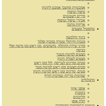
אמבטיות ומושבי אמבט לתינוק
טיפול וטיפוח
סירים וישבנונים
אביזרי טיפול וטיפוח
אריזות מתנה
טקסטיל ומצעים
ביגוד והלבשה
מגבות וחיתולי טטרה במבוק ופלנל
מזרני שידת החתלה, נחשושים, מגן ראש מגן מיטה וסלי
כביסה
מצעים למיטת מעבר
מצעים לעגלת תינוק
סטים וסדינים לעריסה, לול ומגן ראש
סטים מצעים ומגן ראש למיטת מטר
סטים, סדינים ומגן ראש למיטת תינוק
שמיכות טריקו/ שמיכות חורף
מתגלגלים
אופני איזון
בימבות
הליכונים
תלת אופן
צעצועי התפתחות ומשחקים