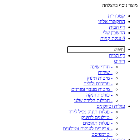
מוצר נוסף בהצלחה
קטגוריות
התקשרו אלינו
דף הבית
החשבון שלי
0
עגלת קניות
דף הבית
ריהוט
- חדרי שינה
- שידות
- מיטות תינוק
- עריסות ולולים
- מיטות מעבר ומזרנים
- כורסת הנקה
- חבילות הלידה שלנו
עגלות וטיולונים
- עגלות תינוק מגיל לידה
- טיולונים לתינוק
- עגלות תאומים
- אביזרים לעגלות וטיולונים
- טרמפיסט
בטיחות לרכב