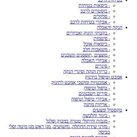
- כיסאות בטיחות
- בוסטרים לרכב
- סלקלים
- אביזרי בטיחות לרכב
הנקה והאכלה
- בקבוקי תינוק ואביזרים
- פיטמות
- כיסאות אוכל
- משאבות חלב
- מוצצים ,תופסנים ונשכנים
- אביזרי האכלה
- סינרים
- כריות הנקה וסינרי הנקה
אמבט וטיפול בתינוק
- אמבטיות ומושבי אמבט לתינוק
- טיפול וטיפוח
- סירים וישבנונים
- אביזרי טיפול וטיפוח
- אריזות מתנה
טקסטיל ומצעים
- ביגוד והלבשה
- מגבות וחיתולי טטרה במבוק ופלנל
- מזרני שידת החתלה, נחשושים, מגן ראש מגן מיטה וסלי
כביסה