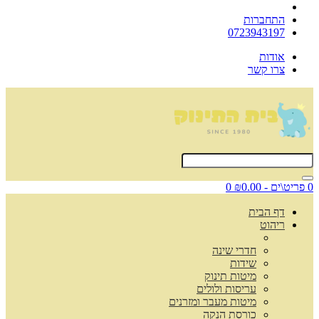
התחברות
0723943197
אודות
צרו קשר
0 פריט\ים - ₪0.00
0
דף הבית
ריהוט
חדרי שינה
שידות
מיטות תינוק
עריסות ולולים
מיטות מעבר ומזרנים
כורסת הנקה