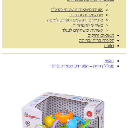
אוניברסיטאות ומשטחי פעילות
טרמפולינות ונדנדות
מוביילים, רעשנים וספרים למיטה
משחקי התפתחות
קשתות ומשחקים לעגלה
מנשאים ותיקים
חליפות ברית /בריתה
outlet
ראשי
פעלולון חיות – הצפרדע ספארק טויס