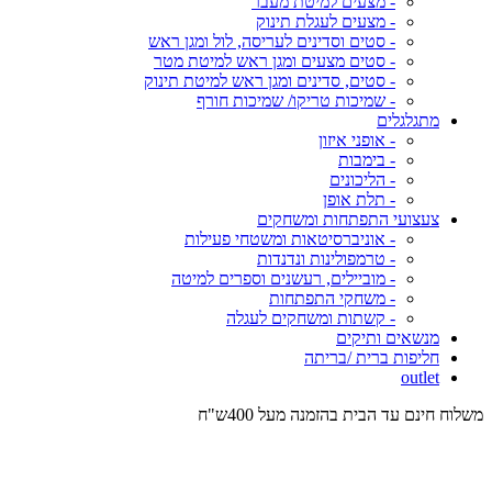
- מצעים למיטת מעבר
- מצעים לעגלת תינוק
- סטים וסדינים לעריסה, לול ומגן ראש
- סטים מצעים ומגן ראש למיטת מטר
- סטים, סדינים ומגן ראש למיטת תינוק
- שמיכות טריקו/ שמיכות חורף
מתגלגלים
- אופני איזון
- בימבות
- הליכונים
- תלת אופן
צעצועי התפתחות ומשחקים
- אוניברסיטאות ומשטחי פעילות
- טרמפולינות ונדנדות
- מוביילים, רעשנים וספרים למיטה
- משחקי התפתחות
- קשתות ומשחקים לעגלה
מנשאים ותיקים
חליפות ברית /בריתה
outlet
משלוח חינם עד הבית בהזמנה מעל 400ש"ח
המש