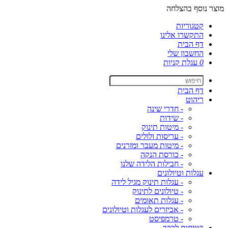
מוצר נוסף בהצלחה
קטגוריות
התקשרו אלינו
דף הבית
החשבון שלי
0
עגלת קניות
דף הבית
ריהוט
- חדרי שינה
- שידות
- מיטות תינוק
- עריסות ולולים
- מיטות מעבר ומזרנים
- כורסת הנקה
- חבילות הלידה שלנו
עגלות וטיולונים
- עגלות תינוק מגיל לידה
- טיולונים לתינוק
- עגלות תאומים
- אביזרים לעגלות וטיולונים
- טרמפיסט
בטיחות לרכב