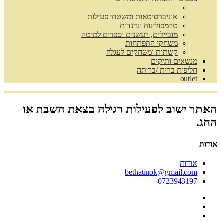
אוניברסיטאות ומשטחי פעילות
טרמפולינות ונדנדות
מוביילים, רעשנים וספרים למיטה
משחקי התפתחות
קשתות ומשחקים לעגלה
מנשאים ותיקים
חליפות ברית /בריתה
outlet
האתר ישוב לפעילות רגילה בצאת השבת או
החג.
אודות
אודות
bethatinok@gmail.com
0723943197