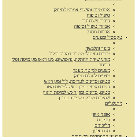
אמבטיות ומושבי אמבט לתינוק
טיפול וטיפוח
סירים וישבנונים
אביזרי טיפול וטיפוח
אריזות מתנה
טקסטיל ומצעים
ביגוד והלבשה
מגבות וחיתולי טטרה במבוק ופלנל
מזרני שידת החתלה, נחשושים, מגן ראש מגן מיטה וסלי
כביסה
מצעים למיטת מעבר
מצעים לעגלת תינוק
סטים וסדינים לעריסה, לול ומגן ראש
סטים מצעים ומגן ראש למיטת מטר
סטים, סדינים ומגן ראש למיטת תינוק
שמיכות טריקו/ שמיכות חורף
מתגלגלים
אופני איזון
בימבות
הליכונים
תלת אופן
צעצועי התפתחות ומשחקים