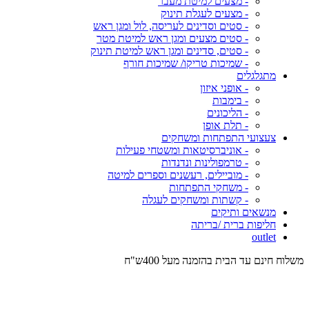
- מצעים למיטת מעבר
- מצעים לעגלת תינוק
- סטים וסדינים לעריסה, לול ומגן ראש
- סטים מצעים ומגן ראש למיטת מטר
- סטים, סדינים ומגן ראש למיטת תינוק
- שמיכות טריקו/ שמיכות חורף
מתגלגלים
- אופני איזון
- בימבות
- הליכונים
- תלת אופן
צעצועי התפתחות ומשחקים
- אוניברסיטאות ומשטחי פעילות
- טרמפולינות ונדנדות
- מוביילים, רעשנים וספרים למיטה
- משחקי התפתחות
- קשתות ומשחקים לעגלה
מנשאים ותיקים
חליפות ברית /בריתה
outlet
משלוח חינם עד הבית בהזמנה מעל 400ש"ח
המש