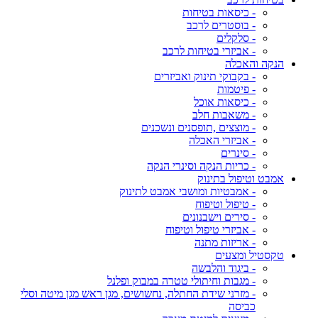
- כיסאות בטיחות
- בוסטרים לרכב
- סלקלים
- אביזרי בטיחות לרכב
הנקה והאכלה
- בקבוקי תינוק ואביזרים
- פיטמות
- כיסאות אוכל
- משאבות חלב
- מוצצים ,תופסנים ונשכנים
- אביזרי האכלה
- סינרים
- כריות הנקה וסינרי הנקה
אמבט וטיפול בתינוק
- אמבטיות ומושבי אמבט לתינוק
- טיפול וטיפוח
- סירים וישבנונים
- אביזרי טיפול וטיפוח
- אריזות מתנה
טקסטיל ומצעים
- ביגוד והלבשה
- מגבות וחיתולי טטרה במבוק ופלנל
- מזרני שידת החתלה, נחשושים, מגן ראש מגן מיטה וסלי
כביסה