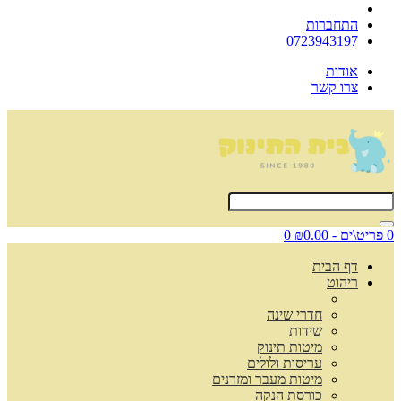
התחברות
0723943197
אודות
צרו קשר
0 פריט\ים - ₪0.00
0
דף הבית
ריהוט
חדרי שינה
שידות
מיטות תינוק
עריסות ולולים
מיטות מעבר ומזרנים
כורסת הנקה