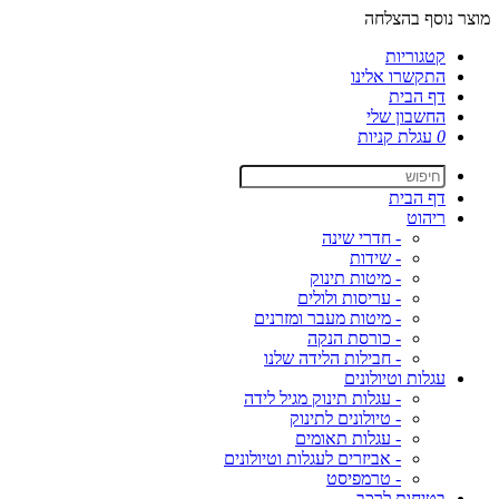
מוצר נוסף בהצלחה
קטגוריות
התקשרו אלינו
דף הבית
החשבון שלי
0
עגלת קניות
דף הבית
ריהוט
- חדרי שינה
- שידות
- מיטות תינוק
- עריסות ולולים
- מיטות מעבר ומזרנים
- כורסת הנקה
- חבילות הלידה שלנו
עגלות וטיולונים
- עגלות תינוק מגיל לידה
- טיולונים לתינוק
- עגלות תאומים
- אביזרים לעגלות וטיולונים
- טרמפיסט
בטיחות לרכב