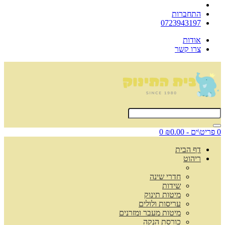
התחברות
0723943197
אודות
צרו קשר
0 פריט\ים - ₪0.00
0
דף הבית
ריהוט
חדרי שינה
שידות
מיטות תינוק
עריסות ולולים
מיטות מעבר ומזרנים
כורסת הנקה