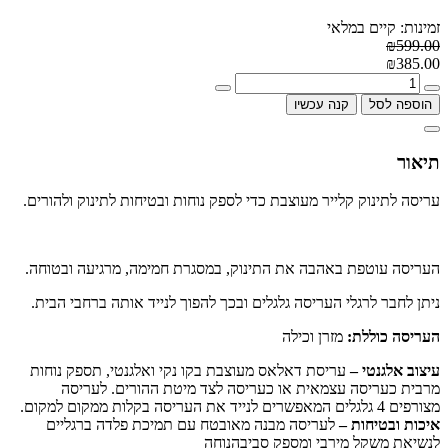
זמינות: קיים במלאי
₪599.00
₪385.00
הוספה לסל
קנה עכשיו
תיאור
עריסה לתינוק קלייר מעוצבת כדי לספק נוחות ובטיחות לתינוק ולהורים.
העריסה עוטפת באהבה את התינוק, במסגרת חמימה, מרגיעה ובטוחה.
ניתן לחבר לרגלי העריסה גלגלים ובכך להפוך לנייד אותה ברחבי הבית.
העריסה כוללת:
מזרן וכילה
עיצוב אלגנטי –
עריסת דאלאס מעוצבת בקו נקי ואלגנטי, תספק נוחות
מרבית כעריסה עצמאית או כעריסה לצד מיטת ההורים. לעריסה
מצורפים 4 גלגלים המאפשרים לנייד את העריסה בקלות ממקום למקום.
איכות ובטיחות –
לעריסה מבנה מאובטח עם תמיכת פלדה ברגליים
לנשיאת משקל מירבי ומספק סביבהנוחה