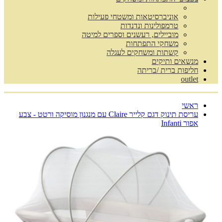
אוניברסיטאות ומשטחי פעילות
טרמפולינות ונדנדות
מוביילים, רעשנים וספרים למיטה
משחקי התפתחות
קשתות ומשחקים לעגלה
מנשאים ותיקים
חליפות ברית /בריתה
outlet
ראשי
עריסת תינוק דגם קלייר Claire עם מנגנון מוסיקה ורטט - צבע
אפור Infanti