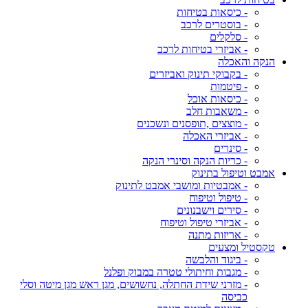
- כיסאות בטיחות
- בוסטרים לרכב
- סלקלים
- אביזרי בטיחות לרכב
הנקה והאכלה
- בקבוקי תינוק ואביזרים
- פיטמות
- כיסאות אוכל
- משאבות חלב
- מוצצים ,תופסנים ונשכנים
- אביזרי האכלה
- סינרים
- כריות הנקה וסינרי הנקה
אמבט וטיפול בתינוק
- אמבטיות ומושבי אמבט לתינוק
- טיפול וטיפוח
- סירים וישבנונים
- אביזרי טיפול וטיפוח
- אריזות מתנה
טקסטיל ומצעים
- ביגוד והלבשה
- מגבות וחיתולי טטרה במבוק ופלנל
- מזרני שידת החתלה, נחשושים, מגן ראש מגן מיטה וסלי
כביסה