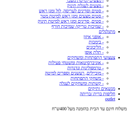
- מצעים למיטת מעבר
- מצעים לעגלת תינוק
- סטים וסדינים לעריסה, לול ומגן ראש
- סטים מצעים ומגן ראש למיטת מטר
- סטים, סדינים ומגן ראש למיטת תינוק
- שמיכות טריקו/ שמיכות חורף
מתגלגלים
- אופני איזון
- בימבות
- הליכונים
- תלת אופן
צעצועי התפתחות ומשחקים
- אוניברסיטאות ומשטחי פעילות
- טרמפולינות ונדנדות
- מוביילים, רעשנים וספרים למיטה
- משחקי התפתחות
- קשתות ומשחקים לעגלה
מנשאים ותיקים
חליפות ברית /בריתה
outlet
משלוח חינם עד הבית בהזמנה מעל 400ש"ח
המש