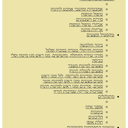
אמבטיות ומושבי אמבט לתינוק
טיפול וטיפוח
סירים וישבנונים
אביזרי טיפול וטיפוח
אריזות מתנה
טקסטיל ומצעים
ביגוד והלבשה
מגבות וחיתולי טטרה במבוק ופלנל
מזרני שידת החתלה, נחשושים, מגן ראש מגן מיטה וסלי
כביסה
מצעים למיטת מעבר
מצעים לעגלת תינוק
סטים וסדינים לעריסה, לול ומגן ראש
סטים מצעים ומגן ראש למיטת מטר
סטים, סדינים ומגן ראש למיטת תינוק
שמיכות טריקו/ שמיכות חורף
מתגלגלים
אופני איזון
בימבות
הליכונים
תלת אופן
צעצועי התפתחות ומשחקים