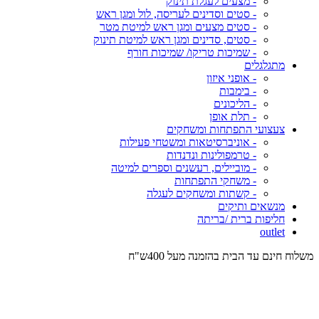
- מצעים לעגלת תינוק
- סטים וסדינים לעריסה, לול ומגן ראש
- סטים מצעים ומגן ראש למיטת מטר
- סטים, סדינים ומגן ראש למיטת תינוק
- שמיכות טריקו/ שמיכות חורף
מתגלגלים
- אופני איזון
- בימבות
- הליכונים
- תלת אופן
צעצועי התפתחות ומשחקים
- אוניברסיטאות ומשטחי פעילות
- טרמפולינות ונדנדות
- מוביילים, רעשנים וספרים למיטה
- משחקי התפתחות
- קשתות ומשחקים לעגלה
מנשאים ותיקים
חליפות ברית /בריתה
outlet
משלוח חינם עד הבית בהזמנה מעל 400ש"ח