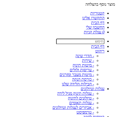
מוצר נוסף בהצלחה
קטגוריות
התקשרו אלינו
דף הבית
החשבון שלי
0
עגלת קניות
דף הבית
ריהוט
- חדרי שינה
- שידות
- מיטות תינוק
- עריסות ולולים
- מיטות מעבר ומזרנים
- כורסת הנקה
- חבילות הלידה שלנו
עגלות וטיולונים
- עגלות תינוק מגיל לידה
- טיולונים לתינוק
- עגלות תאומים
- אביזרים לעגלות וטיולונים
- טרמפיסט
בטיחות לרכב