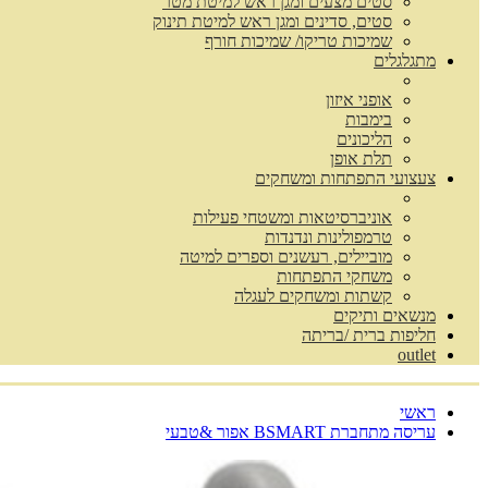
סטים מצעים ומגן ראש למיטת מטר
סטים, סדינים ומגן ראש למיטת תינוק
שמיכות טריקו/ שמיכות חורף
מתגלגלים
אופני איזון
בימבות
הליכונים
תלת אופן
צעצועי התפתחות ומשחקים
אוניברסיטאות ומשטחי פעילות
טרמפולינות ונדנדות
מוביילים, רעשנים וספרים למיטה
משחקי התפתחות
קשתות ומשחקים לעגלה
מנשאים ותיקים
חליפות ברית /בריתה
outlet
ראשי
עריסה מתחברת BSMART אפור &טבעי