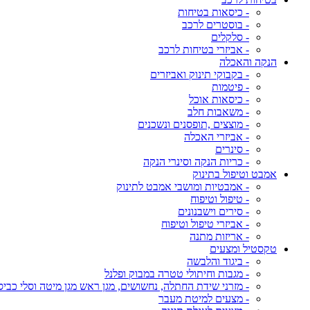
- כיסאות בטיחות
- בוסטרים לרכב
- סלקלים
- אביזרי בטיחות לרכב
הנקה והאכלה
- בקבוקי תינוק ואביזרים
- פיטמות
- כיסאות אוכל
- משאבות חלב
- מוצצים ,תופסנים ונשכנים
- אביזרי האכלה
- סינרים
- כריות הנקה וסינרי הנקה
אמבט וטיפול בתינוק
- אמבטיות ומושבי אמבט לתינוק
- טיפול וטיפוח
- סירים וישבנונים
- אביזרי טיפול וטיפוח
- אריזות מתנה
טקסטיל ומצעים
- ביגוד והלבשה
- מגבות וחיתולי טטרה במבוק ופלנל
- מזרני שידת החתלה, נחשושים, מגן ראש מגן מיטה וסלי כביס
- מצעים למיטת מעבר