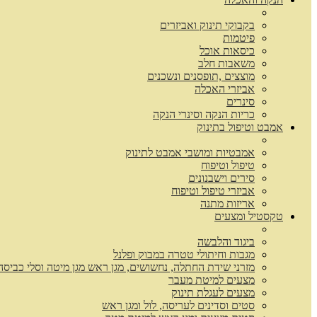
בקבוקי תינוק ואביזרים
פיטמות
כיסאות אוכל
משאבות חלב
מוצצים ,תופסנים ונשכנים
אביזרי האכלה
סינרים
כריות הנקה וסינרי הנקה
אמבט וטיפול בתינוק
אמבטיות ומושבי אמבט לתינוק
טיפול וטיפוח
סירים וישבנונים
אביזרי טיפול וטיפוח
אריזות מתנה
טקסטיל ומצעים
ביגוד והלבשה
מגבות וחיתולי טטרה במבוק ופלנל
מזרני שידת החתלה, נחשושים, מגן ראש מגן מיטה וסלי כביסה
מצעים למיטת מעבר
מצעים לעגלת תינוק
סטים וסדינים לעריסה, לול ומגן ראש