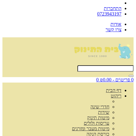
התחברות
0723943197
אודות
צרו קשר
0 פריט\ים - ₪0.00
0
דף הבית
ריהוט
חדרי שינה
שידות
מיטות תינוק
עריסות ולולים
מיטות מעבר ומזרנים
כורסת הנקה