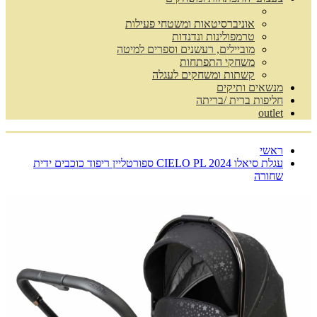
אוניברסיטאות ומשטחי פעילות
טרמפולינות ונדנדות
מוביילים, רעשנים וספרים למיטה
משחקי התפתחות
קשתות ומשחקים לעגלה
מנשאים ותיקים
חליפות ברית /בריתה
outlet
ראשי
עגלת סיאלו CIELO PL 2024 ספורטליין ריפוד כוכבים ידית
שחורה