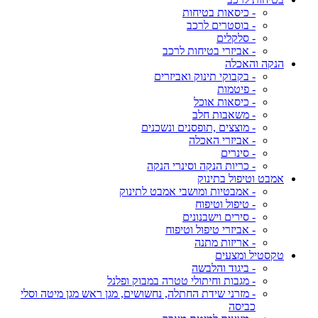
- כיסאות בטיחות
- בוסטרים לרכב
- סלקלים
- אביזרי בטיחות לרכב
הנקה והאכלה
- בקבוקי תינוק ואביזרים
- פיטמות
- כיסאות אוכל
- משאבות חלב
- מוצצים ,תופסנים ונשכנים
- אביזרי האכלה
- סינרים
- כריות הנקה וסינרי הנקה
אמבט וטיפול בתינוק
- אמבטיות ומושבי אמבט לתינוק
- טיפול וטיפוח
- סירים וישבנונים
- אביזרי טיפול וטיפוח
- אריזות מתנה
טקסטיל ומצעים
- ביגוד והלבשה
- מגבות וחיתולי טטרה במבוק ופלנל
- מזרני שידת החתלה, נחשושים, מגן ראש מגן מיטה וסלי
כביסה