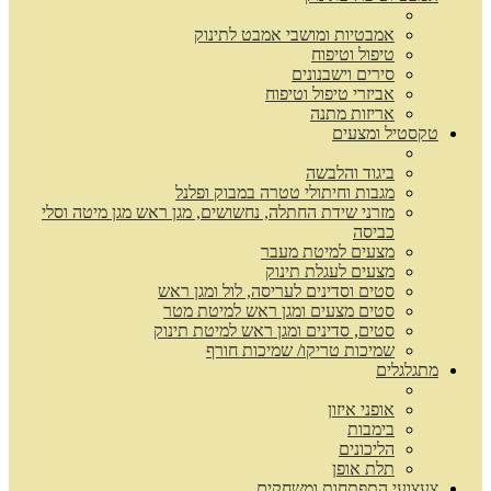
אמבטיות ומושבי אמבט לתינוק
טיפול וטיפוח
סירים וישבנונים
אביזרי טיפול וטיפוח
אריזות מתנה
טקסטיל ומצעים
ביגוד והלבשה
מגבות וחיתולי טטרה במבוק ופלנל
מזרני שידת החתלה, נחשושים, מגן ראש מגן מיטה וסלי
כביסה
מצעים למיטת מעבר
מצעים לעגלת תינוק
סטים וסדינים לעריסה, לול ומגן ראש
סטים מצעים ומגן ראש למיטת מטר
סטים, סדינים ומגן ראש למיטת תינוק
שמיכות טריקו/ שמיכות חורף
מתגלגלים
אופני איזון
בימבות
הליכונים
תלת אופן
צעצועי התפתחות ומשחקים