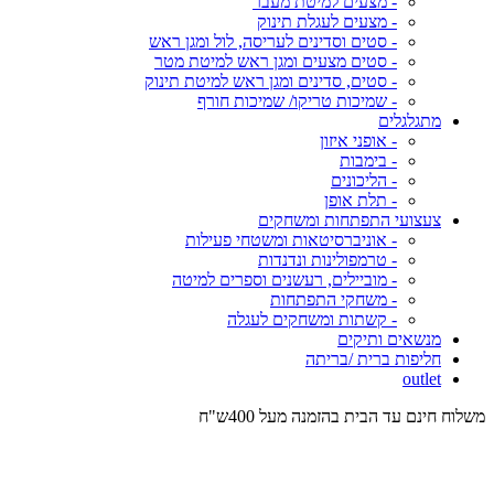
- מצעים למיטת מעבר
- מצעים לעגלת תינוק
- סטים וסדינים לעריסה, לול ומגן ראש
- סטים מצעים ומגן ראש למיטת מטר
- סטים, סדינים ומגן ראש למיטת תינוק
- שמיכות טריקו/ שמיכות חורף
מתגלגלים
- אופני איזון
- בימבות
- הליכונים
- תלת אופן
צעצועי התפתחות ומשחקים
- אוניברסיטאות ומשטחי פעילות
- טרמפולינות ונדנדות
- מוביילים, רעשנים וספרים למיטה
- משחקי התפתחות
- קשתות ומשחקים לעגלה
מנשאים ותיקים
חליפות ברית /בריתה
outlet
משלוח חינם עד הבית בהזמנה מעל 400ש"ח
המש