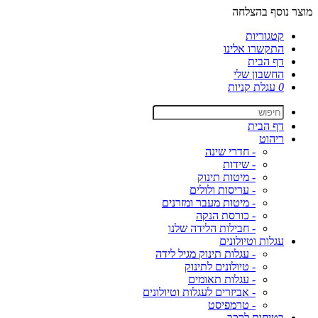
מוצר נוסף בהצלחה
קטגוריות
התקשרו אלינו
דף הבית
החשבון שלי
0
עגלת קניות
דף הבית
ריהוט
- חדרי שינה
- שידות
- מיטות תינוק
- עריסות ולולים
- מיטות מעבר ומזרנים
- כורסת הנקה
- חבילות הלידה שלנו
עגלות וטיולונים
- עגלות תינוק מגיל לידה
- טיולונים לתינוק
- עגלות תאומים
- אביזרים לעגלות וטיולונים
- טרמפיסט
בטיחות לרכב