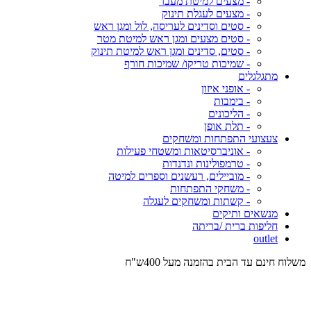
- מצעים למיטת מעבר
- מצעים לעגלת תינוק
- סטים וסדינים לעריסה, לול ומגן ראש
- סטים מצעים ומגן ראש למיטת מטר
- סטים, סדינים ומגן ראש למיטת תינוק
- שמיכות טריקו/ שמיכות חורף
מתגלגלים
- אופני איזון
- בימבות
- הליכונים
- תלת אופן
צעצועי התפתחות ומשחקים
- אוניברסיטאות ומשטחי פעילות
- טרמפולינות ונדנדות
- מוביילים, רעשנים וספרים למיטה
- משחקי התפתחות
- קשתות ומשחקים לעגלה
מנשאים ותיקים
חליפות ברית /בריתה
outlet
משלוח חינם עד הבית בהזמנה מעל 400ש"ח
המש