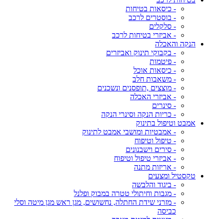
- כיסאות בטיחות
- בוסטרים לרכב
- סלקלים
- אביזרי בטיחות לרכב
הנקה והאכלה
- בקבוקי תינוק ואביזרים
- פיטמות
- כיסאות אוכל
- משאבות חלב
- מוצצים ,תופסנים ונשכנים
- אביזרי האכלה
- סינרים
- כריות הנקה וסינרי הנקה
אמבט וטיפול בתינוק
- אמבטיות ומושבי אמבט לתינוק
- טיפול וטיפוח
- סירים וישבנונים
- אביזרי טיפול וטיפוח
- אריזות מתנה
טקסטיל ומצעים
- ביגוד והלבשה
- מגבות וחיתולי טטרה במבוק ופלנל
- מזרני שידת החתלה, נחשושים, מגן ראש מגן מיטה וסלי
כביסה