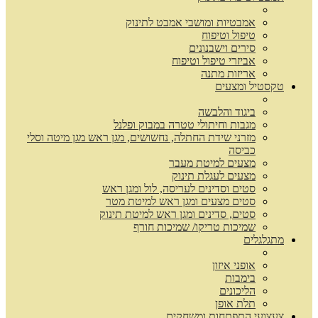
אמבטיות ומושבי אמבט לתינוק
טיפול וטיפוח
סירים וישבנונים
אביזרי טיפול וטיפוח
אריזות מתנה
טקסטיל ומצעים
ביגוד והלבשה
מגבות וחיתולי טטרה במבוק ופלנל
מזרני שידת החתלה, נחשושים, מגן ראש מגן מיטה וסלי
כביסה
מצעים למיטת מעבר
מצעים לעגלת תינוק
סטים וסדינים לעריסה, לול ומגן ראש
סטים מצעים ומגן ראש למיטת מטר
סטים, סדינים ומגן ראש למיטת תינוק
שמיכות טריקו/ שמיכות חורף
מתגלגלים
אופני איזון
בימבות
הליכונים
תלת אופן
צעצועי התפתחות ומשחקים