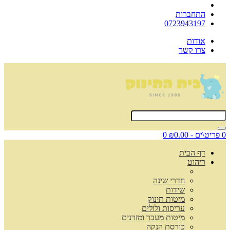
התחברות
0723943197
אודות
צרו קשר
0 פריט\ים - ₪0.00
0
דף הבית
ריהוט
חדרי שינה
שידות
מיטות תינוק
עריסות ולולים
מיטות מעבר ומזרנים
כורסת הנקה