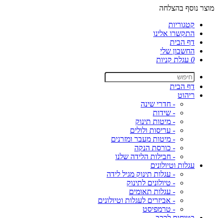
מוצר נוסף בהצלחה
קטגוריות
התקשרו אלינו
דף הבית
החשבון שלי
0
עגלת קניות
דף הבית
ריהוט
- חדרי שינה
- שידות
- מיטות תינוק
- עריסות ולולים
- מיטות מעבר ומזרנים
- כורסת הנקה
- חבילות הלידה שלנו
עגלות וטיולונים
- עגלות תינוק מגיל לידה
- טיולונים לתינוק
- עגלות תאומים
- אביזרים לעגלות וטיולונים
- טרמפיסט
בטיחות לרכב