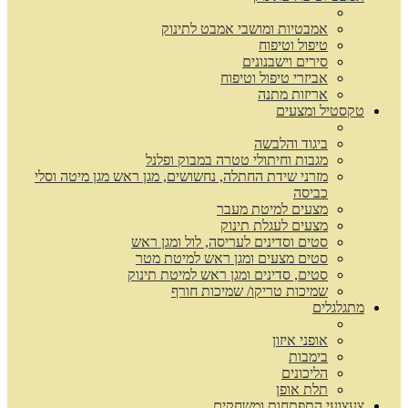
אמבטיות ומושבי אמבט לתינוק
טיפול וטיפוח
סירים וישבנונים
אביזרי טיפול וטיפוח
אריזות מתנה
טקסטיל ומצעים
ביגוד והלבשה
מגבות וחיתולי טטרה במבוק ופלנל
מזרני שידת החתלה, נחשושים, מגן ראש מגן מיטה וסלי
כביסה
מצעים למיטת מעבר
מצעים לעגלת תינוק
סטים וסדינים לעריסה, לול ומגן ראש
סטים מצעים ומגן ראש למיטת מטר
סטים, סדינים ומגן ראש למיטת תינוק
שמיכות טריקו/ שמיכות חורף
מתגלגלים
אופני איזון
בימבות
הליכונים
תלת אופן
צעצועי התפתחות ומשחקים