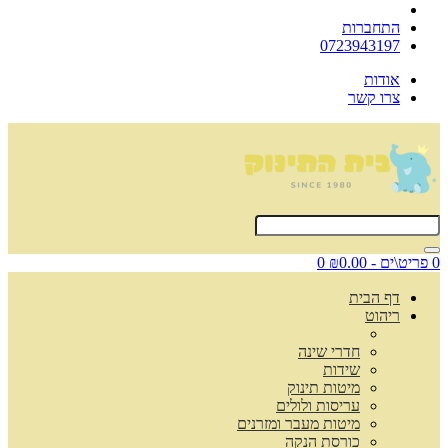
התחברות
0723943197
אודות
צרו קשר
0 פריט\ים - ₪0.00
0
דף הבית
ריהוט
חדרי שינה
שידות
מיטות תינוק
עריסות ולולים
מיטות מעבר ומזרנים
כורסת הנקה