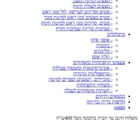
- מצעים למיטת מעבר
- מצעים לעגלת תינוק
- סטים וסדינים לעריסה, לול ומגן ראש
- סטים מצעים ומגן ראש למיטת מטר
- סטים, סדינים ומגן ראש למיטת תינוק
- שמיכות טריקו/ שמיכות חורף
מתגלגלים
- אופני איזון
- בימבות
- הליכונים
- תלת אופן
צעצועי התפתחות ומשחקים
- אוניברסיטאות ומשטחי פעילות
- טרמפולינות ונדנדות
- מוביילים, רעשנים וספרים למיטה
- משחקי התפתחות
- קשתות ומשחקים לעגלה
מנשאים ותיקים
חליפות ברית /בריתה
outlet
משלוח חינם עד הבית בהזמנה מעל 400ש"ח
המש