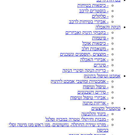
- כיסאות בטיחות
- בוסטרים לרכב
- סלקלים
- אביזרי בטיחות לרכב
הנקה והאכלה
- בקבוקי תינוק ואביזרים
- פיטמות
- כיסאות אוכל
- משאבות חלב
- מוצצים ,תופסנים ונשכנים
- אביזרי האכלה
- סינרים
- כריות הנקה וסינרי הנקה
אמבט וטיפול בתינוק
- אמבטיות ומושבי אמבט לתינוק
- טיפול וטיפוח
- סירים וישבנונים
- אביזרי טיפול וטיפוח
- אריזות מתנה
טקסטיל ומצעים
- ביגוד והלבשה
- מגבות וחיתולי טטרה במבוק ופלנל
- מזרני שידת החתלה, נחשושים, מגן ראש מגן מיטה וסלי
כביסה