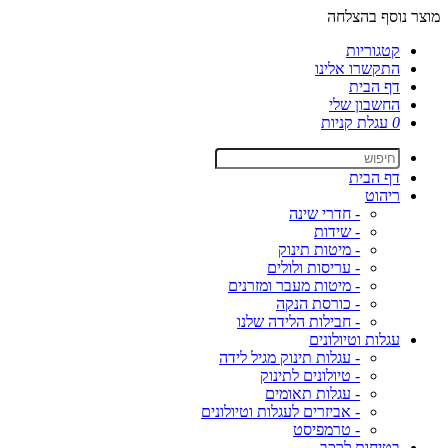
מוצר נוסף בהצלחה
קטגוריות
התקשרו אלינו
דף הבית
החשבון שלי
0
עגלת קניות
דף הבית
ריהוט
- חדרי שינה
- שידות
- מיטות תינוק
- עריסות ולולים
- מיטות מעבר ומזרנים
- כורסת הנקה
- חבילות הלידה שלנו
עגלות וטיולונים
- עגלות תינוק מגיל לידה
- טיולונים לתינוק
- עגלות תאומים
- אביזרים לעגלות וטיולונים
- טרמפיסט
בטיחות לרכב