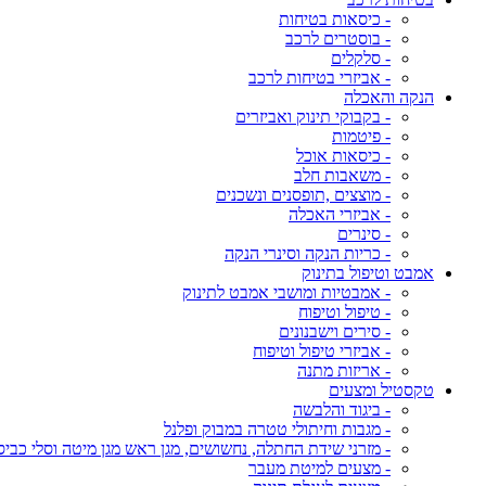
- כיסאות בטיחות
- בוסטרים לרכב
- סלקלים
- אביזרי בטיחות לרכב
הנקה והאכלה
- בקבוקי תינוק ואביזרים
- פיטמות
- כיסאות אוכל
- משאבות חלב
- מוצצים ,תופסנים ונשכנים
- אביזרי האכלה
- סינרים
- כריות הנקה וסינרי הנקה
אמבט וטיפול בתינוק
- אמבטיות ומושבי אמבט לתינוק
- טיפול וטיפוח
- סירים וישבנונים
- אביזרי טיפול וטיפוח
- אריזות מתנה
טקסטיל ומצעים
- ביגוד והלבשה
- מגבות וחיתולי טטרה במבוק ופלנל
- מזרני שידת החתלה, נחשושים, מגן ראש מגן מיטה וסלי כביס
- מצעים למיטת מעבר