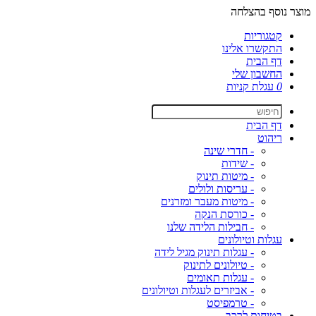
מוצר נוסף בהצלחה
קטגוריות
התקשרו אלינו
דף הבית
החשבון שלי
0
עגלת קניות
דף הבית
ריהוט
- חדרי שינה
- שידות
- מיטות תינוק
- עריסות ולולים
- מיטות מעבר ומזרנים
- כורסת הנקה
- חבילות הלידה שלנו
עגלות וטיולונים
- עגלות תינוק מגיל לידה
- טיולונים לתינוק
- עגלות תאומים
- אביזרים לעגלות וטיולונים
- טרמפיסט
בטיחות לרכב