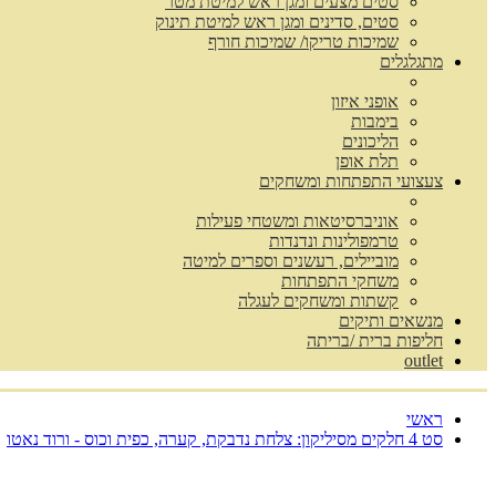
סטים מצעים ומגן ראש למיטת מטר
סטים, סדינים ומגן ראש למיטת תינוק
שמיכות טריקו/ שמיכות חורף
מתגלגלים
אופני איזון
בימבות
הליכונים
תלת אופן
צעצועי התפתחות ומשחקים
אוניברסיטאות ומשטחי פעילות
טרמפולינות ונדנדות
מוביילים, רעשנים וספרים למיטה
משחקי התפתחות
קשתות ומשחקים לעגלה
מנשאים ותיקים
חליפות ברית /בריתה
outlet
ראשי
סט 4 חלקים מסיליקון: צלחת נדבקת, קערה, כפית וכוס - ורוד נאטו