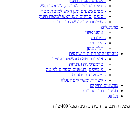
- מצעים לעגלת תינוק
- סטים וסדינים לעריסה, לול ומגן ראש
- סטים מצעים ומגן ראש למיטת מטר
- סטים, סדינים ומגן ראש למיטת תינוק
- שמיכות טריקו/ שמיכות חורף
מתגלגלים
- אופני איזון
- בימבות
- הליכונים
- תלת אופן
צעצועי התפתחות ומשחקים
- אוניברסיטאות ומשטחי פעילות
- טרמפולינות ונדנדות
- מוביילים, רעשנים וספרים למיטה
- משחקי התפתחות
- קשתות ומשחקים לעגלה
מנשאים ותיקים
חליפות ברית /בריתה
outlet
משלוח חינם עד הבית בהזמנה מעל 400ש"ח