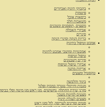
בקבוקי תינוק ואביזרים
פיטמות
כיסאות אוכל
משאבות חלב
מוצצים ,תופסנים ונשכנים
אביזרי האכלה
סינרים
כריות הנקה וסינרי הנקה
אמבט וטיפול בתינוק
אמבטיות ומושבי אמבט לתינוק
טיפול וטיפוח
סירים וישבנונים
אביזרי טיפול וטיפוח
אריזות מתנה
טקסטיל ומצעים
ביגוד והלבשה
מגבות וחיתולי טטרה במבוק ופלנל
מזרני שידת החתלה, נחשושים, מגן ראש מגן מיטה וסלי כביסה
מצעים למיטת מעבר
מצעים לעגלת תינוק
סטים וסדינים לעריסה, לול ומגן ראש