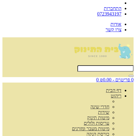
התחברות
0723943197
אודות
צרו קשר
0 פריט\ים - ₪0.00
0
דף הבית
ריהוט
חדרי שינה
שידות
מיטות תינוק
עריסות ולולים
מיטות מעבר ומזרנים
כורסת הנקה