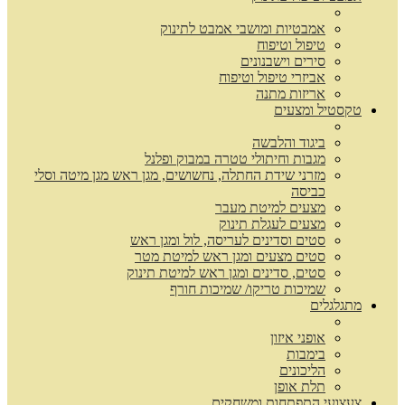
אמבטיות ומושבי אמבט לתינוק
טיפול וטיפוח
סירים וישבנונים
אביזרי טיפול וטיפוח
אריזות מתנה
טקסטיל ומצעים
ביגוד והלבשה
מגבות וחיתולי טטרה במבוק ופלנל
מזרני שידת החתלה, נחשושים, מגן ראש מגן מיטה וסלי
כביסה
מצעים למיטת מעבר
מצעים לעגלת תינוק
סטים וסדינים לעריסה, לול ומגן ראש
סטים מצעים ומגן ראש למיטת מטר
סטים, סדינים ומגן ראש למיטת תינוק
שמיכות טריקו/ שמיכות חורף
מתגלגלים
אופני איזון
בימבות
הליכונים
תלת אופן
צעצועי התפתחות ומשחקים