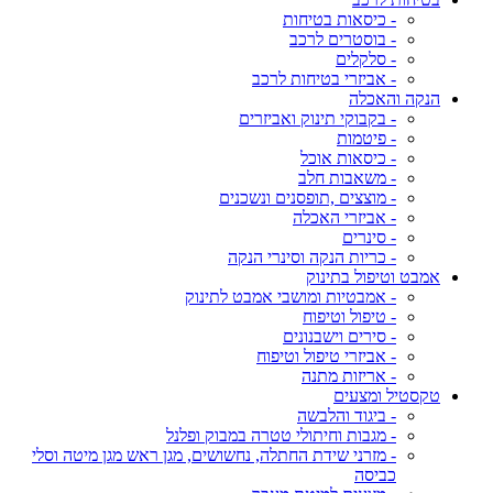
- כיסאות בטיחות
- בוסטרים לרכב
- סלקלים
- אביזרי בטיחות לרכב
הנקה והאכלה
- בקבוקי תינוק ואביזרים
- פיטמות
- כיסאות אוכל
- משאבות חלב
- מוצצים ,תופסנים ונשכנים
- אביזרי האכלה
- סינרים
- כריות הנקה וסינרי הנקה
אמבט וטיפול בתינוק
- אמבטיות ומושבי אמבט לתינוק
- טיפול וטיפוח
- סירים וישבנונים
- אביזרי טיפול וטיפוח
- אריזות מתנה
טקסטיל ומצעים
- ביגוד והלבשה
- מגבות וחיתולי טטרה במבוק ופלנל
- מזרני שידת החתלה, נחשושים, מגן ראש מגן מיטה וסלי
כביסה