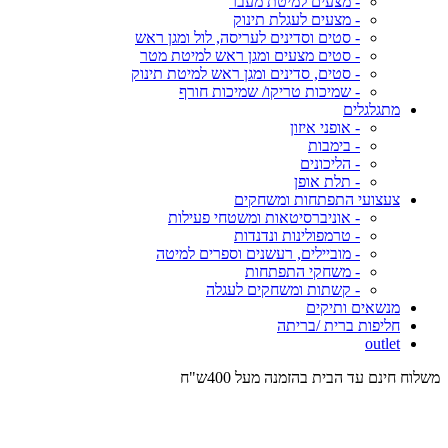
- מצעים למיטת מעבר
- מצעים לעגלת תינוק
- סטים וסדינים לעריסה, לול ומגן ראש
- סטים מצעים ומגן ראש למיטת מטר
- סטים, סדינים ומגן ראש למיטת תינוק
- שמיכות טריקו/ שמיכות חורף
מתגלגלים
- אופני איזון
- בימבות
- הליכונים
- תלת אופן
צעצועי התפתחות ומשחקים
- אוניברסיטאות ומשטחי פעילות
- טרמפולינות ונדנדות
- מוביילים, רעשנים וספרים למיטה
- משחקי התפתחות
- קשתות ומשחקים לעגלה
מנשאים ותיקים
חליפות ברית /בריתה
outlet
משלוח חינם עד הבית בהזמנה מעל 400ש"ח
המש