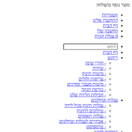
מוצר נוסף בהצלחה
קטגוריות
התקשרו אלינו
דף הבית
החשבון שלי
0
עגלת קניות
דף הבית
ריהוט
- חדרי שינה
- שידות
- מיטות תינוק
- עריסות ולולים
- מיטות מעבר ומזרנים
- כורסת הנקה
- חבילות הלידה שלנו
עגלות וטיולונים
- עגלות תינוק מגיל לידה
- טיולונים לתינוק
- עגלות תאומים
- אביזרים לעגלות וטיולונים
- טרמפיסט
בטיחות לרכב