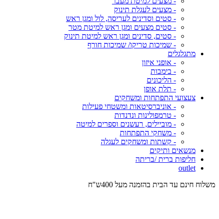
- מצעים למיטת מעבר
- מצעים לעגלת תינוק
- סטים וסדינים לעריסה, לול ומגן ראש
- סטים מצעים ומגן ראש למיטת מטר
- סטים, סדינים ומגן ראש למיטת תינוק
- שמיכות טריקו/ שמיכות חורף
מתגלגלים
- אופני איזון
- בימבות
- הליכונים
- תלת אופן
צעצועי התפתחות ומשחקים
- אוניברסיטאות ומשטחי פעילות
- טרמפולינות ונדנדות
- מוביילים, רעשנים וספרים למיטה
- משחקי התפתחות
- קשתות ומשחקים לעגלה
מנשאים ותיקים
חליפות ברית /בריתה
outlet
משלוח חינם עד הבית בהזמנה מעל 400ש"ח
המש