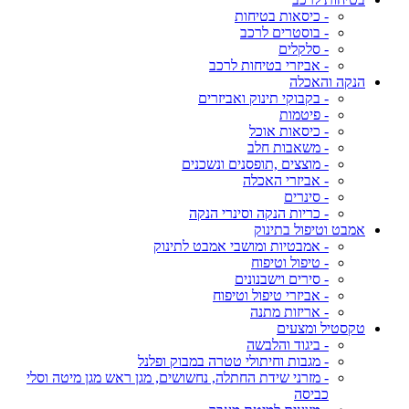
- כיסאות בטיחות
- בוסטרים לרכב
- סלקלים
- אביזרי בטיחות לרכב
הנקה והאכלה
- בקבוקי תינוק ואביזרים
- פיטמות
- כיסאות אוכל
- משאבות חלב
- מוצצים ,תופסנים ונשכנים
- אביזרי האכלה
- סינרים
- כריות הנקה וסינרי הנקה
אמבט וטיפול בתינוק
- אמבטיות ומושבי אמבט לתינוק
- טיפול וטיפוח
- סירים וישבנונים
- אביזרי טיפול וטיפוח
- אריזות מתנה
טקסטיל ומצעים
- ביגוד והלבשה
- מגבות וחיתולי טטרה במבוק ופלנל
- מזרני שידת החתלה, נחשושים, מגן ראש מגן מיטה וסלי
כביסה