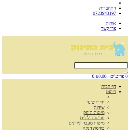
התחברות
0723943197
אודות
צרו קשר
0 פריט\ים - ₪0.00
0
דף הבית
ריהוט
חדרי שינה
שידות
מיטות תינוק
עריסות ולולים
מיטות מעבר ומזרנים
כורסת הנקה