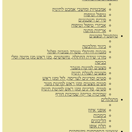
אמבטיות ומושבי אמבט לתינוק
טיפול וטיפוח
סירים וישבנונים
אביזרי טיפול וטיפוח
אריזות מתנה
טקסטיל ומצעים
ביגוד והלבשה
מגבות וחיתולי טטרה במבוק ופלנל
מזרני שידת החתלה, נחשושים, מגן ראש מגן מיטה וסלי
כביסה
מצעים למיטת מעבר
מצעים לעגלת תינוק
סטים וסדינים לעריסה, לול ומגן ראש
סטים מצעים ומגן ראש למיטת מטר
סטים, סדינים ומגן ראש למיטת תינוק
שמיכות טריקו/ שמיכות חורף
מתגלגלים
אופני איזון
בימבות
הליכונים
תלת אופן
צעצועי התפתחות ומשחקים