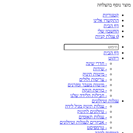
מוצר נוסף בהצלחה
קטגוריות
התקשרו אלינו
דף הבית
החשבון שלי
0
עגלת קניות
דף הבית
ריהוט
- חדרי שינה
- שידות
- מיטות תינוק
- עריסות ולולים
- מיטות מעבר ומזרנים
- כורסת הנקה
- חבילות הלידה שלנו
עגלות וטיולונים
- עגלות תינוק מגיל לידה
- טיולונים לתינוק
- עגלות תאומים
- אביזרים לעגלות וטיולונים
- טרמפיסט
בטיחות לרכב