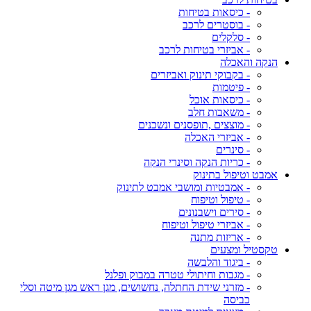
- כיסאות בטיחות
- בוסטרים לרכב
- סלקלים
- אביזרי בטיחות לרכב
הנקה והאכלה
- בקבוקי תינוק ואביזרים
- פיטמות
- כיסאות אוכל
- משאבות חלב
- מוצצים ,תופסנים ונשכנים
- אביזרי האכלה
- סינרים
- כריות הנקה וסינרי הנקה
אמבט וטיפול בתינוק
- אמבטיות ומושבי אמבט לתינוק
- טיפול וטיפוח
- סירים וישבנונים
- אביזרי טיפול וטיפוח
- אריזות מתנה
טקסטיל ומצעים
- ביגוד והלבשה
- מגבות וחיתולי טטרה במבוק ופלנל
- מזרני שידת החתלה, נחשושים, מגן ראש מגן מיטה וסלי
כביסה