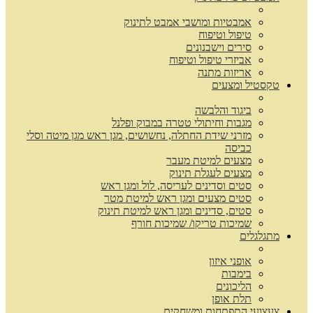
אמבטיות ומושבי אמבט לתינוק
טיפול וטיפוח
סירים וישבנונים
אביזרי טיפול וטיפוח
אריזות מתנה
טקסטיל ומצעים
ביגוד והלבשה
מגבות וחיתולי טטרה במבוק ופלנל
מזרני שידת החתלה, נחשושים, מגן ראש מגן מיטה וסלי
כביסה
מצעים למיטת מעבר
מצעים לעגלת תינוק
סטים וסדינים לעריסה, לול ומגן ראש
סטים מצעים ומגן ראש למיטת מטר
סטים, סדינים ומגן ראש למיטת תינוק
שמיכות טריקו/ שמיכות חורף
מתגלגלים
אופני איזון
בימבות
הליכונים
תלת אופן
צעצועי התפתחות ומשחקים