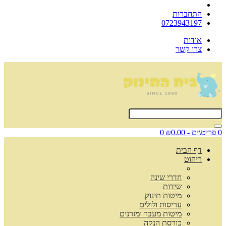
התחברות
0723943197
אודות
צרו קשר
0 פריט\ים - ₪0.00
0
דף הבית
ריהוט
חדרי שינה
שידות
מיטות תינוק
עריסות ולולים
מיטות מעבר ומזרנים
כורסת הנקה