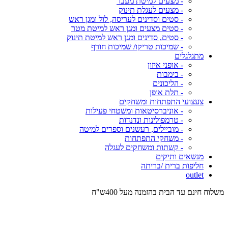
- מצעים למיטת מעבר
- מצעים לעגלת תינוק
- סטים וסדינים לעריסה, לול ומגן ראש
- סטים מצעים ומגן ראש למיטת מטר
- סטים, סדינים ומגן ראש למיטת תינוק
- שמיכות טריקו/ שמיכות חורף
מתגלגלים
- אופני איזון
- בימבות
- הליכונים
- תלת אופן
צעצועי התפתחות ומשחקים
- אוניברסיטאות ומשטחי פעילות
- טרמפולינות ונדנדות
- מוביילים, רעשנים וספרים למיטה
- משחקי התפתחות
- קשתות ומשחקים לעגלה
מנשאים ותיקים
חליפות ברית /בריתה
outlet
משלוח חינם עד הבית בהזמנה מעל 400ש"ח
המש