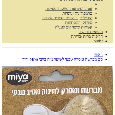
אוניברסיטאות ומשטחי פעילות
טרמפולינות ונדנדות
מוביילים, רעשנים וספרים למיטה
משחקי התפתחות
קשתות ומשחקים לעגלה
מנשאים ותיקים
חליפות ברית /בריתה
outlet
ראשי
סט מברשת ומסרק טבעי לשיער מיה בייבי Miya ורוד