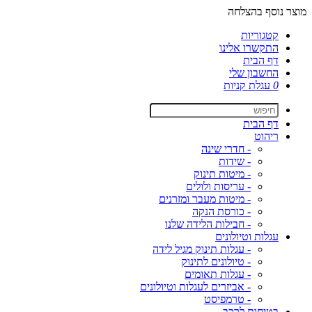
מוצר נוסף בהצלחה
קטגוריות
התקשרו אלינו
דף הבית
החשבון שלי
0
עגלת קניות
דף הבית
ריהוט
- חדרי שינה
- שידות
- מיטות תינוק
- עריסות ולולים
- מיטות מעבר ומזרנים
- כורסת הנקה
- חבילות הלידה שלנו
עגלות וטיולונים
- עגלות תינוק מגיל לידה
- טיולונים לתינוק
- עגלות תאומים
- אביזרים לעגלות וטיולונים
- טרמפיסט
בטיחות לרכב