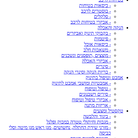
- כיסאות בטיחות
- בוסטרים לרכב
- סלקלים
- אביזרי בטיחות לרכב
הנקה והאכלה
- בקבוקי תינוק ואביזרים
- פיטמות
- כיסאות אוכל
- משאבות חלב
- מוצצים ,תופסנים ונשכנים
- אביזרי האכלה
- סינרים
- כריות הנקה וסינרי הנקה
אמבט וטיפול בתינוק
- אמבטיות ומושבי אמבט לתינוק
- טיפול וטיפוח
- סירים וישבנונים
- אביזרי טיפול וטיפוח
- אריזות מתנה
טקסטיל ומצעים
- ביגוד והלבשה
- מגבות וחיתולי טטרה במבוק ופלנל
- מזרני שידת החתלה, נחשושים, מגן ראש מגן מיטה וסלי
כביסה