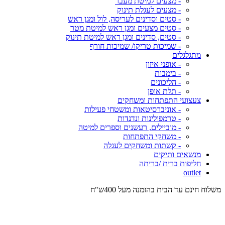
- מצעים למיטת מעבר
- מצעים לעגלת תינוק
- סטים וסדינים לעריסה, לול ומגן ראש
- סטים מצעים ומגן ראש למיטת מטר
- סטים, סדינים ומגן ראש למיטת תינוק
- שמיכות טריקו/ שמיכות חורף
מתגלגלים
- אופני איזון
- בימבות
- הליכונים
- תלת אופן
צעצועי התפתחות ומשחקים
- אוניברסיטאות ומשטחי פעילות
- טרמפולינות ונדנדות
- מוביילים, רעשנים וספרים למיטה
- משחקי התפתחות
- קשתות ומשחקים לעגלה
מנשאים ותיקים
חליפות ברית /בריתה
outlet
משלוח חינם עד הבית בהזמנה מעל 400ש"ח
המש