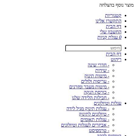
מוצר נוסף בהצלחה
קטגוריות
התקשרו אלינו
דף הבית
החשבון שלי
0
עגלת קניות
דף הבית
ריהוט
- חדרי שינה
- שידות
- מיטות תינוק
- עריסות ולולים
- מיטות מעבר ומזרנים
- כורסת הנקה
- חבילות הלידה שלנו
עגלות וטיולונים
- עגלות תינוק מגיל לידה
- טיולונים לתינוק
- עגלות תאומים
- אביזרים לעגלות וטיולונים
- טרמפיסט
בטיחות לרכב