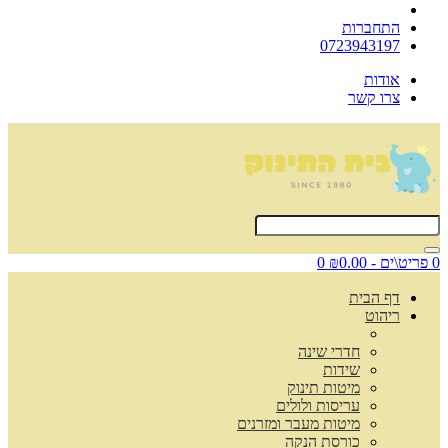
התחברות
0723943197
אודות
צרו קשר
0 פריט\ים - ₪0.00
0
דף הבית
ריהוט
חדרי שינה
שידות
מיטות תינוק
עריסות ולולים
מיטות מעבר ומזרנים
כורסת הנקה