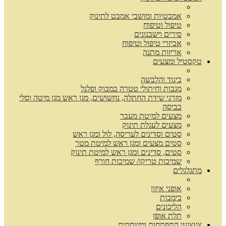
אמבטיות ומושבי אמבט לתינוק
טיפול וטיפוח
סירים וישבנונים
אביזרי טיפול וטיפוח
אריזות מתנה
טקסטיל ומצעים
ביגוד והלבשה
מגבות וחיתולי טטרה במבוק ופלנל
מזרני שידת החתלה, נחשושים, מגן ראש מגן מיטה וסלי
כביסה
מצעים למיטת מעבר
מצעים לעגלת תינוק
סטים וסדינים לעריסה, לול ומגן ראש
סטים מצעים ומגן ראש למיטת מטר
סטים, סדינים ומגן ראש למיטת תינוק
שמיכות טריקו/ שמיכות חורף
מתגלגלים
אופני איזון
בימבות
הליכונים
תלת אופן
צעצועי התפתחות ומשחקים