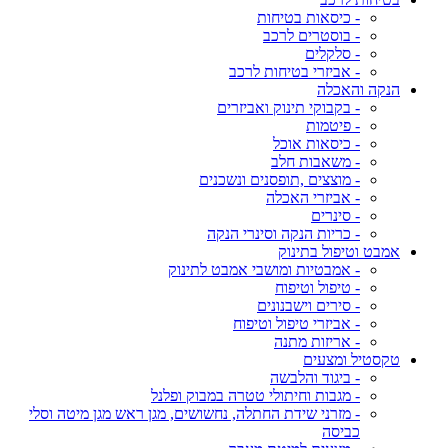
- כיסאות בטיחות
- בוסטרים לרכב
- סלקלים
- אביזרי בטיחות לרכב
הנקה והאכלה
- בקבוקי תינוק ואביזרים
- פיטמות
- כיסאות אוכל
- משאבות חלב
- מוצצים ,תופסנים ונשכנים
- אביזרי האכלה
- סינרים
- כריות הנקה וסינרי הנקה
אמבט וטיפול בתינוק
- אמבטיות ומושבי אמבט לתינוק
- טיפול וטיפוח
- סירים וישבנונים
- אביזרי טיפול וטיפוח
- אריזות מתנה
טקסטיל ומצעים
- ביגוד והלבשה
- מגבות וחיתולי טטרה במבוק ופלנל
- מזרני שידת החתלה, נחשושים, מגן ראש מגן מיטה וסלי
כביסה