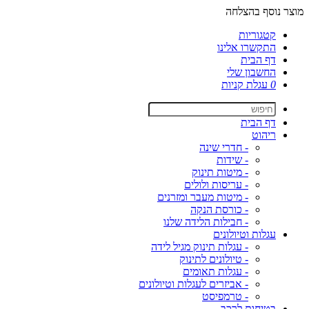
מוצר נוסף בהצלחה
קטגוריות
התקשרו אלינו
דף הבית
החשבון שלי
0
עגלת קניות
דף הבית
ריהוט
- חדרי שינה
- שידות
- מיטות תינוק
- עריסות ולולים
- מיטות מעבר ומזרנים
- כורסת הנקה
- חבילות הלידה שלנו
עגלות וטיולונים
- עגלות תינוק מגיל לידה
- טיולונים לתינוק
- עגלות תאומים
- אביזרים לעגלות וטיולונים
- טרמפיסט
בטיחות לרכב