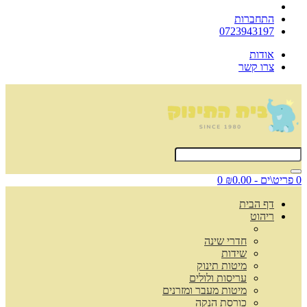
התחברות
0723943197
אודות
צרו קשר
0 פריט\ים - ₪0.00
0
דף הבית
ריהוט
חדרי שינה
שידות
מיטות תינוק
עריסות ולולים
מיטות מעבר ומזרנים
כורסת הנקה