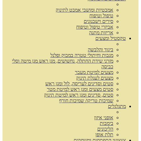
אמבטיות ומושבי אמבט לתינוק
טיפול וטיפוח
סירים וישבנונים
אביזרי טיפול וטיפוח
אריזות מתנה
טקסטיל ומצעים
ביגוד והלבשה
מגבות וחיתולי טטרה במבוק ופלנל
מזרני שידת החתלה, נחשושים, מגן ראש מגן מיטה וסלי
כביסה
מצעים למיטת מעבר
מצעים לעגלת תינוק
סטים וסדינים לעריסה, לול ומגן ראש
סטים מצעים ומגן ראש למיטת מטר
סטים, סדינים ומגן ראש למיטת תינוק
שמיכות טריקו/ שמיכות חורף
מתגלגלים
אופני איזון
בימבות
הליכונים
תלת אופן
צעצועי התפתחות ומשחקים