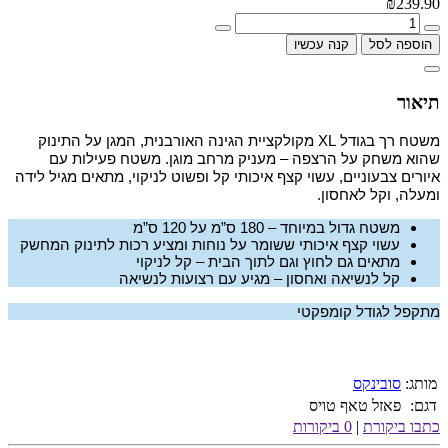
₪239.90
הוספה לסל
קנה עכשיו
תיאור
משטח רך בגודל XL מקולקציית הגינה האורבנית, המגן על התינוק
שהוא משחק על הרצפה – מעניק מרחב מוגן. משטח פעילות עם
איורים צבעוניים, עשוי קצף איכותי קל ופשוט לניקוי, מתאים מגיל לידה
ומעלה, וקל לאחסון.
משטח גדול במיוחד – 180 ס”מ על 120 ס”מ
עשוי קצף איכותי ששומר על נוחות ומציע רכות לתינוק המחשק
מתאים גם לחוץ וגם לתוך הבית – קל לניקוי
קל לנשיאה ואחסון – מגיע עם רצועות לנשיאה
מתקפל לגודל קומפקטי
מותג:
סובינקס
דגם:
פאזל טאף טויס
כתבו ביקורת
|
0 ביקורות