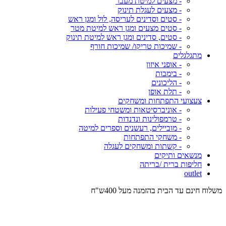
- מצעים למיטת מעבר
- מצעים לעגלת תינוק
- סטים וסדינים לעריסה, לול ומגן ראש
- סטים מצעים ומגן ראש למיטת מטר
- סטים, סדינים ומגן ראש למיטת תינוק
- שמיכות טריקו/ שמיכות חורף
מתגלגלים
- אופני איזון
- בימבות
- הליכונים
- תלת אופן
צעצועי התפתחות ומשחקים
- אוניברסיטאות ומשטחי פעילות
- טרמפולינות ונדנדות
- מוביילים, רעשנים וספרים למיטה
- משחקי התפתחות
- קשתות ומשחקים לעגלה
מנשאים ותיקים
חליפות ברית /בריתה
outlet
משלוח חינם עד הבית בהזמנה מעל 400ש"ח
המש