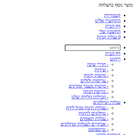
מוצר נוסף בהצלחה
קטגוריות
התקשרו אלינו
דף הבית
החשבון שלי
0
עגלת קניות
דף הבית
ריהוט
- חדרי שינה
- שידות
- מיטות תינוק
- עריסות ולולים
- מיטות מעבר ומזרנים
- כורסת הנקה
- חבילות הלידה שלנו
עגלות וטיולונים
- עגלות תינוק מגיל לידה
- טיולונים לתינוק
- עגלות תאומים
- אביזרים לעגלות וטיולונים
- טרמפיסט
בטיחות לרכב