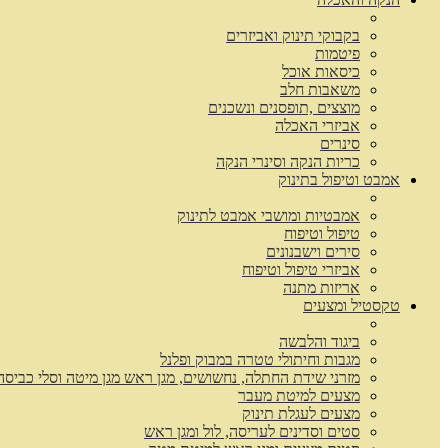
בקבוקי תינוק ואביזרים
פיטמות
כיסאות אוכל
משאבות חלב
מוצצים ,תופסנים ונשכנים
אביזרי האכלה
סינרים
כריות הנקה וסינרי הנקה
אמבט וטיפול בתינוק
אמבטיות ומושבי אמבט לתינוק
טיפול וטיפוח
סירים וישבנונים
אביזרי טיפול וטיפוח
אריזות מתנה
טקסטיל ומצעים
ביגוד והלבשה
מגבות וחיתולי טטרה במבוק ופלנל
מזרני שידת החתלה, נחשושים, מגן ראש מגן מיטה וסלי כביסה
מצעים למיטת מעבר
מצעים לעגלת תינוק
סטים וסדינים לעריסה, לול ומגן ראש