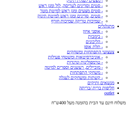
- מצעים לעגלת תינוק
- סטים וסדינים לעריסה, לול ומגן ראש
- סטים מצעים ומגן ראש למיטת מטר
- סטים, סדינים ומגן ראש למיטת תינוק
- שמיכות טריקו/ שמיכות חורף
מתגלגלים
- אופני איזון
- בימבות
- הליכונים
- תלת אופן
צעצועי התפתחות ומשחקים
- אוניברסיטאות ומשטחי פעילות
- טרמפולינות ונדנדות
- מוביילים, רעשנים וספרים למיטה
- משחקי התפתחות
- קשתות ומשחקים לעגלה
מנשאים ותיקים
חליפות ברית /בריתה
outlet
משלוח חינם עד הבית בהזמנה מעל 400ש"ח