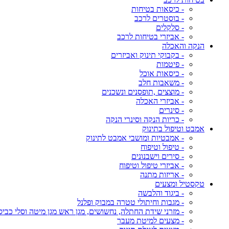
- כיסאות בטיחות
- בוסטרים לרכב
- סלקלים
- אביזרי בטיחות לרכב
הנקה והאכלה
- בקבוקי תינוק ואביזרים
- פיטמות
- כיסאות אוכל
- משאבות חלב
- מוצצים ,תופסנים ונשכנים
- אביזרי האכלה
- סינרים
- כריות הנקה וסינרי הנקה
אמבט וטיפול בתינוק
- אמבטיות ומושבי אמבט לתינוק
- טיפול וטיפוח
- סירים וישבנונים
- אביזרי טיפול וטיפוח
- אריזות מתנה
טקסטיל ומצעים
- ביגוד והלבשה
- מגבות וחיתולי טטרה במבוק ופלנל
- מזרני שידת החתלה, נחשושים, מגן ראש מגן מיטה וסלי כביס
- מצעים למיטת מעבר