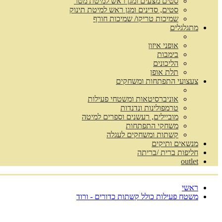
סטים מצעים ומגן ראש למיטת מטר
סטים, סדינים ומגן ראש למיטת תינוק
שמיכות טריקו/ שמיכות חורף
מתגלגלים
אופני איזון
בימבות
הליכונים
תלת אופן
צעצועי התפתחות ומשחקים
אוניברסיטאות ומשטחי פעילות
טרמפולינות ונדנדות
מוביילים, רעשנים וספרים למיטה
משחקי התפתחות
קשתות ומשחקים לעגלה
מנשאים ותיקים
חליפות ברית /בריתה
outlet
ראשי
משטח פעילות כולל קשתות כדורים - ורוד