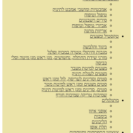
אמבטיות ומושבי אמבט לתינוק
טיפול וטיפוח
סירים וישבנונים
אביזרי טיפול וטיפוח
אריזות מתנה
טקסטיל ומצעים
ביגוד והלבשה
מגבות וחיתולי טטרה במבוק ופלנל
מזרני שידת החתלה, נחשושים, מגן ראש מגן מיטה וסלי
כביסה
מצעים למיטת מעבר
מצעים לעגלת תינוק
סטים וסדינים לעריסה, לול ומגן ראש
סטים מצעים ומגן ראש למיטת מטר
סטים, סדינים ומגן ראש למיטת תינוק
שמיכות טריקו/ שמיכות חורף
מתגלגלים
אופני איזון
בימבות
הליכונים
תלת אופן
צעצועי התפתחות ומשחקים