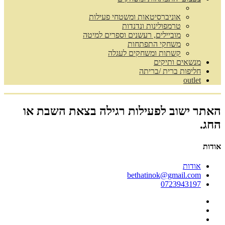
אוניברסיטאות ומשטחי פעילות
טרמפולינות ונדנדות
מוביילים, רעשנים וספרים למיטה
משחקי התפתחות
קשתות ומשחקים לעגלה
מנשאים ותיקים
חליפות ברית /בריתה
outlet
האתר ישוב לפעילות רגילה בצאת השבת או
החג.
אודות
אודות
bethatinok@gmail.com
0723943197