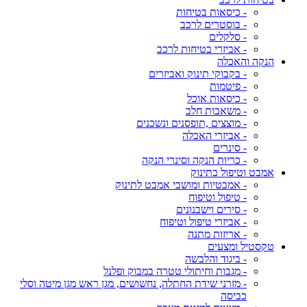
- כיסאות בטיחות
- בוסטרים לרכב
- סלקלים
- אביזרי בטיחות לרכב
הנקה והאכלה
- בקבוקי תינוק ואביזרים
- פיטמות
- כיסאות אוכל
- משאבות חלב
- מוצצים ,תופסנים ונשכנים
- אביזרי האכלה
- סינרים
- כריות הנקה וסינרי הנקה
אמבט וטיפול בתינוק
- אמבטיות ומושבי אמבט לתינוק
- טיפול וטיפוח
- סירים וישבנונים
- אביזרי טיפול וטיפוח
- אריזות מתנה
טקסטיל ומצעים
- ביגוד והלבשה
- מגבות וחיתולי טטרה במבוק ופלנל
- מזרני שידת החתלה, נחשושים, מגן ראש מגן מיטה וסלי
כביסה