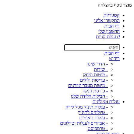
מוצר נוסף בהצלחה
קטגוריות
התקשרו אלינו
דף הבית
החשבון שלי
0
עגלת קניות
דף הבית
ריהוט
- חדרי שינה
- שידות
- מיטות תינוק
- עריסות ולולים
- מיטות מעבר ומזרנים
- כורסת הנקה
- חבילות הלידה שלנו
עגלות וטיולונים
- עגלות תינוק מגיל לידה
- טיולונים לתינוק
- עגלות תאומים
- אביזרים לעגלות וטיולונים
- טרמפיסט
בטיחות לרכב