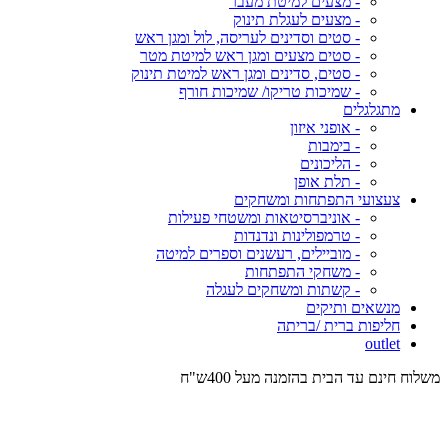
- מצעים למיטת מעבר
- מצעים לעגלת תינוק
- סטים וסדינים לעריסה, לול ומגן ראש
- סטים מצעים ומגן ראש למיטת מטר
- סטים, סדינים ומגן ראש למיטת תינוק
- שמיכות טריקו/ שמיכות חורף
מתגלגלים
- אופני איזון
- בימבות
- הליכונים
- תלת אופן
צעצועי התפתחות ומשחקים
- אוניברסיטאות ומשטחי פעילות
- טרמפולינות ונדנדות
- מוביילים, רעשנים וספרים למיטה
- משחקי התפתחות
- קשתות ומשחקים לעגלה
מנשאים ותיקים
חליפות ברית /בריתה
outlet
משלוח חינם עד הבית בהזמנה מעל 400ש"ח
המש