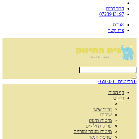
התחברות
0723943197
אודות
צרו קשר
0 פריט\ים - ₪0.00
0
דף הבית
ריהוט
חדרי שינה
שידות
מיטות תינוק
עריסות ולולים
מיטות מעבר ומזרנים
כורסת הנקה