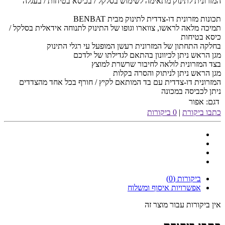
המזרונית לתינוק מתאימה לשימוש בסלקל / בכיסא בטיחות / בעגלה
תכונות מזרונית דו-צדדית לתינוק מבית BENBAT
תמיכה מלאה לראשו, צווארו וגופו של התינוק לתנוחה אידאלית בסלקל /
כיסא בטיחות
בחלקה התחתון של המזרונית רעשן המופעל עי רגלי התינוק
מגן הראש ניתן לכיוונון בהתאם לגדילתו של ילדכם
בצד המזרונית לולאה לחיבור שרשרת למוצץ
מגן הראש ניתן לניתוק והסרה בקלות
המזרונית דו-צדדית עם בד המותאם לקיץ / חורף בכל אחד מהצדדים
ניתן לכביסה במכונה
דגם:
אפור
כתבו ביקורת
|
0 ביקורות
ביקורות (0)
אפשרויות איסוף ומשלוח
אין ביקורות עבור מוצר זה