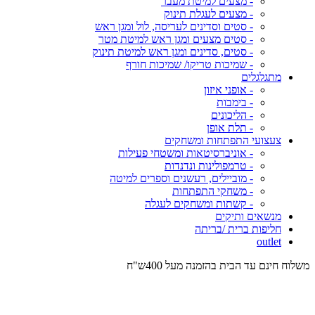
- מצעים למיטת מעבר
- מצעים לעגלת תינוק
- סטים וסדינים לעריסה, לול ומגן ראש
- סטים מצעים ומגן ראש למיטת מטר
- סטים, סדינים ומגן ראש למיטת תינוק
- שמיכות טריקו/ שמיכות חורף
מתגלגלים
- אופני איזון
- בימבות
- הליכונים
- תלת אופן
צעצועי התפתחות ומשחקים
- אוניברסיטאות ומשטחי פעילות
- טרמפולינות ונדנדות
- מוביילים, רעשנים וספרים למיטה
- משחקי התפתחות
- קשתות ומשחקים לעגלה
מנשאים ותיקים
חליפות ברית /בריתה
outlet
משלוח חינם עד הבית בהזמנה מעל 400ש"ח
המש