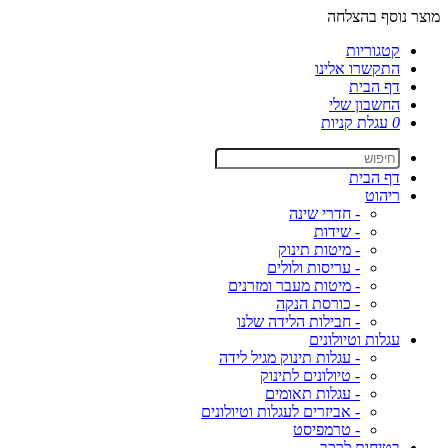
מוצר נוסף בהצלחה
קטגוריות
התקשרו אלינו
דף הבית
החשבון שלי
0
עגלת קניות
דף הבית
ריהוט
- חדרי שינה
- שידות
- מיטות תינוק
- עריסות ולולים
- מיטות מעבר ומזרנים
- כורסת הנקה
- חבילות הלידה שלנו
עגלות וטיולונים
- עגלות תינוק מגיל לידה
- טיולונים לתינוק
- עגלות תאומים
- אביזרים לעגלות וטיולונים
- טרמפיסט
בטיחות לרכב