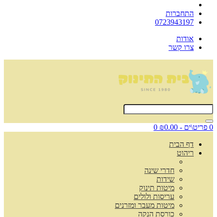
התחברות
0723943197
אודות
צרו קשר
0 פריט\ים - ₪0.00
0
דף הבית
ריהוט
חדרי שינה
שידות
מיטות תינוק
עריסות ולולים
מיטות מעבר ומזרנים
כורסת הנקה