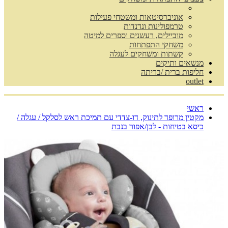
אוניברסיטאות ומשטחי פעילות
טרמפולינות ונדנדות
מוביילים, רעשנים וספרים למיטה
משחקי התפתחות
קשתות ומשחקים לעגלה
מנשאים ותיקים
חליפות ברית /בריתה
outlet
ראשי
מקטין מרופד לתינוק, דו-צדדי עם תמיכת ראש לסלקל / עגלה /
כיסא בטיחות - לבן/אפור בנבת