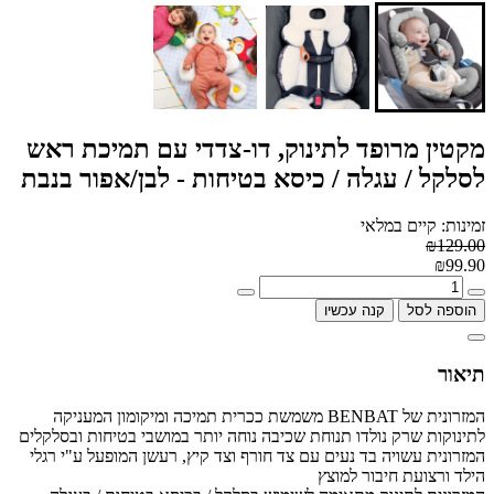
מקטין מרופד לתינוק, דו-צדדי עם תמיכת ראש
לסלקל / עגלה / כיסא בטיחות - לבן/אפור בנבת
זמינות: קיים במלאי
₪129.00
₪99.90
הוספה לסל
קנה עכשיו
תיאור
המזרונית של BENBAT משמשת ככרית תמיכה ומיקומון המעניקה
לתינוקות שרק נולדו תנוחת שכיבה נוחה יותר במושבי בטיחות ובסלקלים
המזרונית עשויה בד נעים עם צד חורף וצד קיץ, רעשן המופעל ע"י רגלי
הילד ורצועת חיבור למוצץ