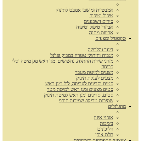
אמבטיות ומושבי אמבט לתינוק
טיפול וטיפוח
סירים וישבנונים
אביזרי טיפול וטיפוח
אריזות מתנה
טקסטיל ומצעים
ביגוד והלבשה
מגבות וחיתולי טטרה במבוק ופלנל
מזרני שידת החתלה, נחשושים, מגן ראש מגן מיטה וסלי
כביסה
מצעים למיטת מעבר
מצעים לעגלת תינוק
סטים וסדינים לעריסה, לול ומגן ראש
סטים מצעים ומגן ראש למיטת מטר
סטים, סדינים ומגן ראש למיטת תינוק
שמיכות טריקו/ שמיכות חורף
מתגלגלים
אופני איזון
בימבות
הליכונים
תלת אופן
צעצועי התפתחות ומשחקים