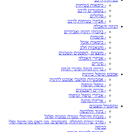
- כיסאות בטיחות
- בוסטרים לרכב
- סלקלים
- אביזרי בטיחות לרכב
הנקה והאכלה
- בקבוקי תינוק ואביזרים
- פיטמות
- כיסאות אוכל
- משאבות חלב
- מוצצים ,תופסנים ונשכנים
- אביזרי האכלה
- סינרים
- כריות הנקה וסינרי הנקה
אמבט וטיפול בתינוק
- אמבטיות ומושבי אמבט לתינוק
- טיפול וטיפוח
- סירים וישבנונים
- אביזרי טיפול וטיפוח
- אריזות מתנה
טקסטיל ומצעים
- ביגוד והלבשה
- מגבות וחיתולי טטרה במבוק ופלנל
- מזרני שידת החתלה, נחשושים, מגן ראש מגן מיטה וסלי
כביסה