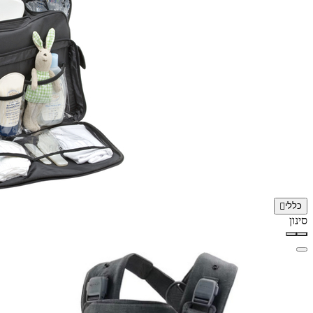
כללי
סינון