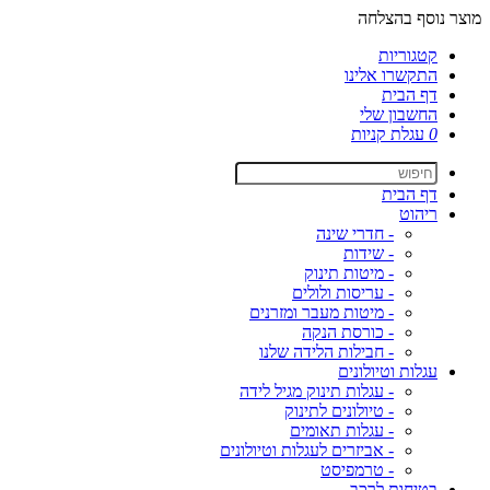
מוצר נוסף בהצלחה
קטגוריות
התקשרו אלינו
דף הבית
החשבון שלי
0
עגלת קניות
דף הבית
ריהוט
- חדרי שינה
- שידות
- מיטות תינוק
- עריסות ולולים
- מיטות מעבר ומזרנים
- כורסת הנקה
- חבילות הלידה שלנו
עגלות וטיולונים
- עגלות תינוק מגיל לידה
- טיולונים לתינוק
- עגלות תאומים
- אביזרים לעגלות וטיולונים
- טרמפיסט
בטיחות לרכב