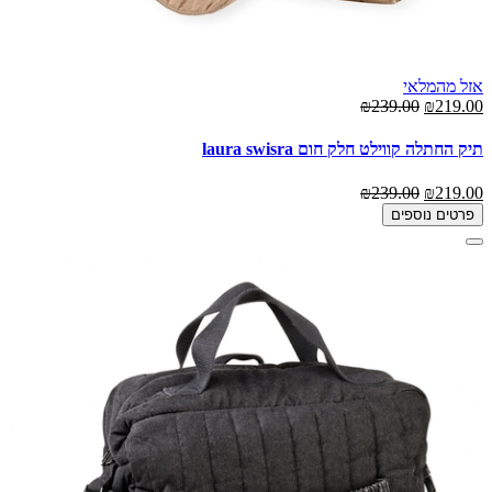
אזל מהמלאי
₪239.00
₪219.00
תיק החתלה קווילט חלק חום laura swisra
₪239.00
₪219.00
פרטים נוספים