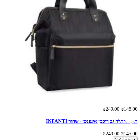
₪249.00
₪145.00
תיק החתלה גב רוכסן אינפנטי - שחור INFANTI
₪249.00
₪145.00
הוספה לסל