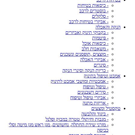
- כיסאות בטיחות
- בוסטרים לרכב
- סלקלים
- אביזרי בטיחות לרכב
הנקה והאכלה
- בקבוקי תינוק ואביזרים
- פיטמות
- כיסאות אוכל
- משאבות חלב
- מוצצים ,תופסנים ונשכנים
- אביזרי האכלה
- סינרים
- כריות הנקה וסינרי הנקה
אמבט וטיפול בתינוק
- אמבטיות ומושבי אמבט לתינוק
- טיפול וטיפוח
- סירים וישבנונים
- אביזרי טיפול וטיפוח
- אריזות מתנה
טקסטיל ומצעים
- ביגוד והלבשה
- מגבות וחיתולי טטרה במבוק ופלנל
- מזרני שידת החתלה, נחשושים, מגן ראש מגן מיטה וסלי
כביסה