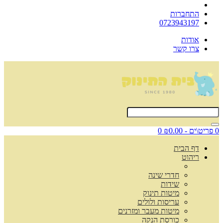
התחברות
0723943197
אודות
צרו קשר
0 פריט\ים - ₪0.00
0
דף הבית
ריהוט
חדרי שינה
שידות
מיטות תינוק
עריסות ולולים
מיטות מעבר ומזרנים
כורסת הנקה