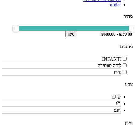
outlet
מחיר
סינון
מותגים
INFANTI
לורה סווסירה
גרקו
צבע
שחור
ב`ז
חום
סינון