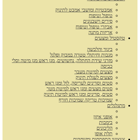
אמבטיות ומושבי אמבט לתינוק
טיפול וטיפוח
סירים וישבנונים
אביזרי טיפול וטיפוח
אריזות מתנה
טקסטיל ומצעים
ביגוד והלבשה
מגבות וחיתולי טטרה במבוק ופלנל
מזרני שידת החתלה, נחשושים, מגן ראש מגן מיטה וסלי
כביסה
מצעים למיטת מעבר
מצעים לעגלת תינוק
סטים וסדינים לעריסה, לול ומגן ראש
סטים מצעים ומגן ראש למיטת מטר
סטים, סדינים ומגן ראש למיטת תינוק
שמיכות טריקו/ שמיכות חורף
מתגלגלים
אופני איזון
בימבות
הליכונים
תלת אופן
צעצועי התפתחות ומשחקים