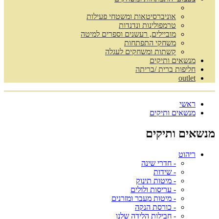
אוניברסיטאות ומשטחי פעילות
טרמפולינות ונדנדות
מוביילים, רעשנים וספרים למיטה
משחקי התפתחות
קשתות ומשחקים לעגלה
מנשאים ותיקים
חליפות ברית /בריתה
outlet
ראשי
מנשאים ותיקים
מנשאים ותיקים
ריהוט
- חדרי שינה
- שידות
- מיטות תינוק
- עריסות ולולים
- מיטות מעבר ומזרנים
- כורסת הנקה
- חבילות הלידה שלנו