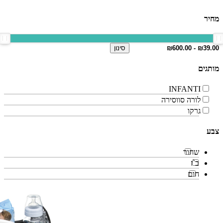
מחיר
סינון
מותגים
INFANTI
לורה סווסירה
גרקו
צבע
שחור
ב`ז
חום