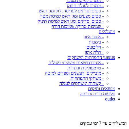
- מצעים למיטת מעבר
- מצעים לעגלת תינוק
- סטים וסדינים לעריסה, לול ומגן ראש
- סטים מצעים ומגן ראש למיטת מטר
- סטים, סדינים ומגן ראש למיטת תינוק
- שמיכות טריקו/ שמיכות חורף
מתגלגלים
- אופני איזון
- בימבות
- הליכונים
- תלת אופן
צעצועי התפתחות ומשחקים
- אוניברסיטאות ומשטחי פעילות
- טרמפולינות ונדנדות
- מוביילים, רעשנים וספרים למיטה
- משחקי התפתחות
- קשתות ומשחקים לעגלה
מנשאים ותיקים
חליפות ברית /בריתה
outlet
מש
המשלוחים עד 7 ימי עסקים