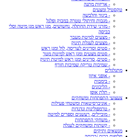
- אריזות מתנה
טקסטיל ומצעים
- ביגוד והלבשה
- מגבות וחיתולי טטרה במבוק ופלנל
- מזרני שידת החתלה, נחשושים, מגן ראש מגן מיטה וסלי
כביסה
- מצעים למיטת מעבר
- מצעים לעגלת תינוק
- סטים וסדינים לעריסה, לול ומגן ראש
- סטים מצעים ומגן ראש למיטת מטר
- סטים, סדינים ומגן ראש למיטת תינוק
- שמיכות טריקו/ שמיכות חורף
מתגלגלים
- אופני איזון
- בימבות
- הליכונים
- תלת אופן
צעצועי התפתחות ומשחקים
- אוניברסיטאות ומשטחי פעילות
- טרמפולינות ונדנדות
- מוביילים, רעשנים וספרים למיטה
- משחקי התפתחות
- קשתות ומשחקים לעגלה
מנשאים ותיקים
חליפות ברית /בריתה