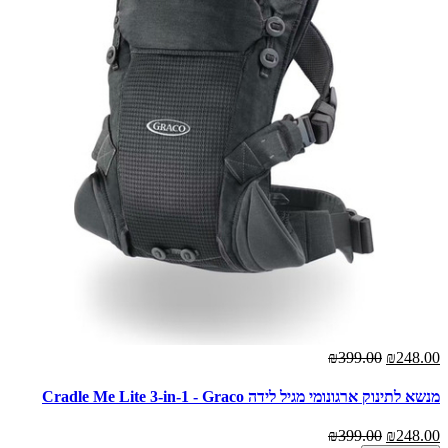
₪399.00
₪248.00
מנשא לתינוק ארגונומי מגיל לידה Cradle Me Lite 3-in-1 - Graco
₪399.00
₪248.00