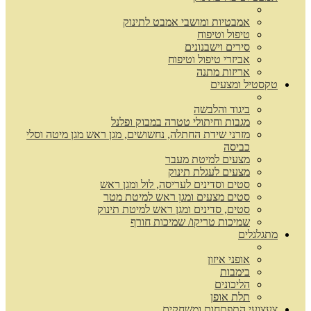
אמבטיות ומושבי אמבט לתינוק
טיפול וטיפוח
סירים וישבנונים
אביזרי טיפול וטיפוח
אריזות מתנה
טקסטיל ומצעים
ביגוד והלבשה
מגבות וחיתולי טטרה במבוק ופלנל
מזרני שידת החתלה, נחשושים, מגן ראש מגן מיטה וסלי
כביסה
מצעים למיטת מעבר
מצעים לעגלת תינוק
סטים וסדינים לעריסה, לול ומגן ראש
סטים מצעים ומגן ראש למיטת מטר
סטים, סדינים ומגן ראש למיטת תינוק
שמיכות טריקו/ שמיכות חורף
מתגלגלים
אופני איזון
בימבות
הליכונים
תלת אופן
צעצועי התפתחות ומשחקים