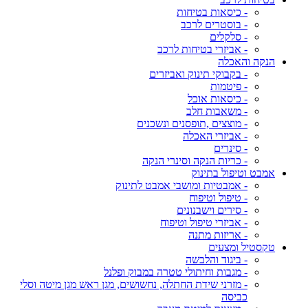
- כיסאות בטיחות
- בוסטרים לרכב
- סלקלים
- אביזרי בטיחות לרכב
הנקה והאכלה
- בקבוקי תינוק ואביזרים
- פיטמות
- כיסאות אוכל
- משאבות חלב
- מוצצים ,תופסנים ונשכנים
- אביזרי האכלה
- סינרים
- כריות הנקה וסינרי הנקה
אמבט וטיפול בתינוק
- אמבטיות ומושבי אמבט לתינוק
- טיפול וטיפוח
- סירים וישבנונים
- אביזרי טיפול וטיפוח
- אריזות מתנה
טקסטיל ומצעים
- ביגוד והלבשה
- מגבות וחיתולי טטרה במבוק ופלנל
- מזרני שידת החתלה, נחשושים, מגן ראש מגן מיטה וסלי
כביסה