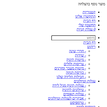
מוצר נוסף בהצלחה
קטגוריות
התקשרו אלינו
דף הבית
החשבון שלי
0
עגלת קניות
דף הבית
ריהוט
- חדרי שינה
- שידות
- מיטות תינוק
- עריסות ולולים
- מיטות מעבר ומזרנים
- כורסת הנקה
- חבילות הלידה שלנו
עגלות וטיולונים
- עגלות תינוק מגיל לידה
- טיולונים לתינוק
- עגלות תאומים
- אביזרים לעגלות וטיולונים
- טרמפיסט
בטיחות לרכב