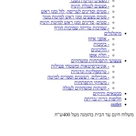
- מצעים למיטת מעבר
- מצעים לעגלת תינוק
- סטים וסדינים לעריסה, לול ומגן ראש
- סטים מצעים ומגן ראש למיטת מטר
- סטים, סדינים ומגן ראש למיטת תינוק
- שמיכות טריקו/ שמיכות חורף
מתגלגלים
- אופני איזון
- בימבות
- הליכונים
- תלת אופן
צעצועי התפתחות ומשחקים
- אוניברסיטאות ומשטחי פעילות
- טרמפולינות ונדנדות
- מוביילים, רעשנים וספרים למיטה
- משחקי התפתחות
- קשתות ומשחקים לעגלה
מנשאים ותיקים
חליפות ברית /בריתה
outlet
משלוח חינם עד הבית בהזמנה מעל 400ש"ח
המש