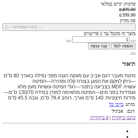
זמינות: קיים במלאי
₪499.00
₪399.90
סוג מזרון
--- בחרו אפשרויות ---
מוצר זה מוגבל עד 1 פריט\ים
הוספה לסל
קנה עכשיו
תיאור
מיטת מעבר דגם אביב עם מעקה הגנה מפני נפילה באורך 80 ס"מ
—ניתן למקם את המגן בצורה קלה ומהירה—המיטה
עשויה
MDF
בצביעה בתנור—רגלי המיטה עשויות מעץ מלא
ועמידות בפני מים—המיטה מתאימה למזרן במידה 130/70 ס"מ—
מידות חיצוניות: 140 ס"מ אורך, רוחב 79.4 ס"מ, גובה 45.5 ס"מ
מותג:
בייבי כל
דגם:
אביגיל
כתבו ביקורת
|
0 ביקורות