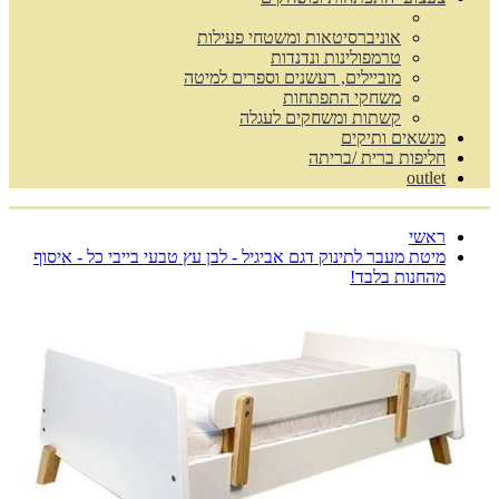
אוניברסיטאות ומשטחי פעילות
טרמפולינות ונדנדות
מוביילים, רעשנים וספרים למיטה
משחקי התפתחות
קשתות ומשחקים לעגלה
מנשאים ותיקים
חליפות ברית /בריתה
outlet
ראשי
מיטת מעבר לתינוק דגם אביגיל - לבן עץ טבעי בייבי כל - איסוף
מהחנות בלבד!