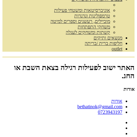
אוניברסיטאות ומשטחי פעילות
טרמפולינות ונדנדות
מוביילים, רעשנים וספרים למיטה
משחקי התפתחות
קשתות ומשחקים לעגלה
מנשאים ותיקים
חליפות ברית /בריתה
outlet
האתר ישוב לפעילות רגילה בצאת השבת או
החג.
אודות
אודות
bethatinok@gmail.com
0723943197