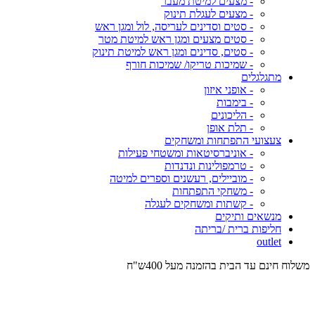
- מצעים למיטת מעבר
- מצעים לעגלת תינוק
- סטים וסדינים לעריסה, לול ומגן ראש
- סטים מצעים ומגן ראש למיטת מטר
- סטים, סדינים ומגן ראש למיטת תינוק
- שמיכות טריקו/ שמיכות חורף
מתגלגלים
- אופני איזון
- בימבות
- הליכונים
- תלת אופן
צעצועי התפתחות ומשחקים
- אוניברסיטאות ומשטחי פעילות
- טרמפולינות ונדנדות
- מוביילים, רעשנים וספרים למיטה
- משחקי התפתחות
- קשתות ומשחקים לעגלה
מנשאים ותיקים
חליפות ברית /בריתה
outlet
משלוח חינם עד הבית בהזמנה מעל 400ש"ח
המש