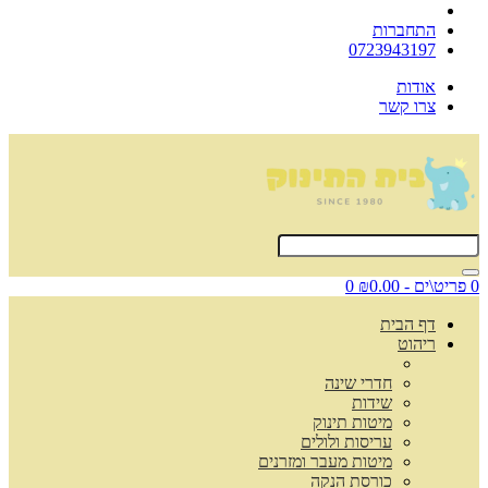
התחברות
0723943197
אודות
צרו קשר
0 פריט\ים - ₪0.00
0
דף הבית
ריהוט
חדרי שינה
שידות
מיטות תינוק
עריסות ולולים
מיטות מעבר ומזרנים
כורסת הנקה