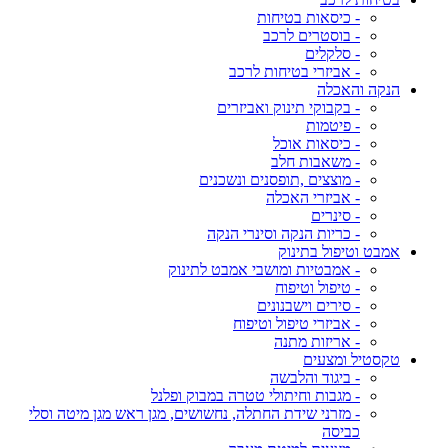
- כיסאות בטיחות
- בוסטרים לרכב
- סלקלים
- אביזרי בטיחות לרכב
הנקה והאכלה
- בקבוקי תינוק ואביזרים
- פיטמות
- כיסאות אוכל
- משאבות חלב
- מוצצים ,תופסנים ונשכנים
- אביזרי האכלה
- סינרים
- כריות הנקה וסינרי הנקה
אמבט וטיפול בתינוק
- אמבטיות ומושבי אמבט לתינוק
- טיפול וטיפוח
- סירים וישבנונים
- אביזרי טיפול וטיפוח
- אריזות מתנה
טקסטיל ומצעים
- ביגוד והלבשה
- מגבות וחיתולי טטרה במבוק ופלנל
- מזרני שידת החתלה, נחשושים, מגן ראש מגן מיטה וסלי
כביסה