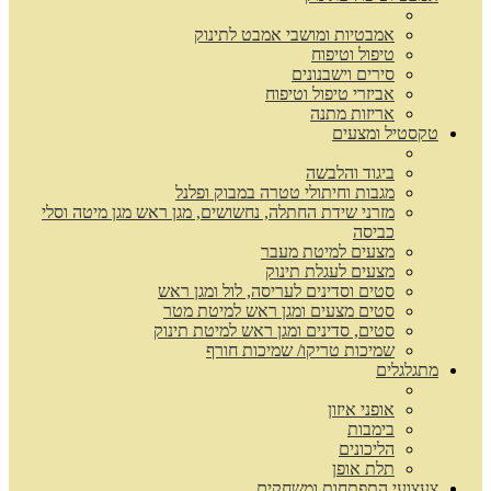
אמבטיות ומושבי אמבט לתינוק
טיפול וטיפוח
סירים וישבנונים
אביזרי טיפול וטיפוח
אריזות מתנה
טקסטיל ומצעים
ביגוד והלבשה
מגבות וחיתולי טטרה במבוק ופלנל
מזרני שידת החתלה, נחשושים, מגן ראש מגן מיטה וסלי
כביסה
מצעים למיטת מעבר
מצעים לעגלת תינוק
סטים וסדינים לעריסה, לול ומגן ראש
סטים מצעים ומגן ראש למיטת מטר
סטים, סדינים ומגן ראש למיטת תינוק
שמיכות טריקו/ שמיכות חורף
מתגלגלים
אופני איזון
בימבות
הליכונים
תלת אופן
צעצועי התפתחות ומשחקים