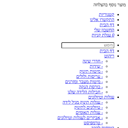
מוצר נוסף בהצלחה
קטגוריות
התקשרו אלינו
דף הבית
החשבון שלי
0
עגלת קניות
דף הבית
ריהוט
- חדרי שינה
- שידות
- מיטות תינוק
- עריסות ולולים
- מיטות מעבר ומזרנים
- כורסת הנקה
- חבילות הלידה שלנו
עגלות וטיולונים
- עגלות תינוק מגיל לידה
- טיולונים לתינוק
- עגלות תאומים
- אביזרים לעגלות וטיולונים
- טרמפיסט
בטיחות לרכב