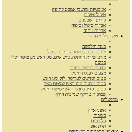
אמבטיות ומושבי אמבט לתינוק
טיפול וטיפוח
סירים וישבנונים
אביזרי טיפול וטיפוח
אריזות מתנה
טקסטיל ומצעים
ביגוד והלבשה
מגבות וחיתולי טטרה במבוק ופלנל
מזרני שידת החתלה, נחשושים, מגן ראש מגן מיטה וסלי
כביסה
מצעים למיטת מעבר
מצעים לעגלת תינוק
סטים וסדינים לעריסה, לול ומגן ראש
סטים מצעים ומגן ראש למיטת מטר
סטים, סדינים ומגן ראש למיטת תינוק
שמיכות טריקו/ שמיכות חורף
מתגלגלים
אופני איזון
בימבות
הליכונים
תלת אופן
צעצועי התפתחות ומשחקים