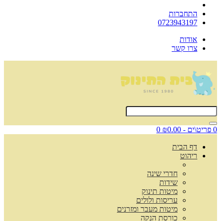
התחברות
0723943197
אודות
צרו קשר
0 פריט\ים - ₪0.00
0
דף הבית
ריהוט
חדרי שינה
שידות
מיטות תינוק
עריסות ולולים
מיטות מעבר ומזרנים
כורסת הנקה