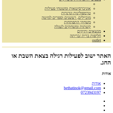
אוניברסיטאות ומשטחי פעילות
טרמפולינות ונדנדות
מוביילים, רעשנים וספרים למיטה
משחקי התפתחות
קשתות ומשחקים לעגלה
מנשאים ותיקים
חליפות ברית /בריתה
outlet
האתר ישוב לפעילות רגילה בצאת השבת או
החג.
אודות
אודות
bethatinok@gmail.com
0723943197