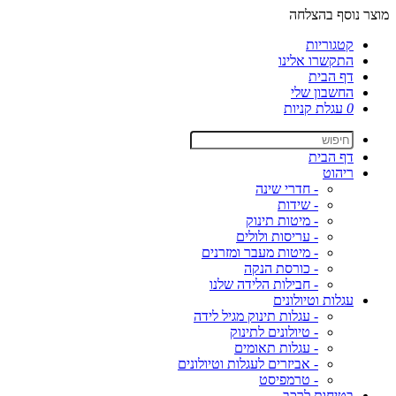
מוצר נוסף בהצלחה
קטגוריות
התקשרו אלינו
דף הבית
החשבון שלי
0
עגלת קניות
דף הבית
ריהוט
- חדרי שינה
- שידות
- מיטות תינוק
- עריסות ולולים
- מיטות מעבר ומזרנים
- כורסת הנקה
- חבילות הלידה שלנו
עגלות וטיולונים
- עגלות תינוק מגיל לידה
- טיולונים לתינוק
- עגלות תאומים
- אביזרים לעגלות וטיולונים
- טרמפיסט
בטיחות לרכב