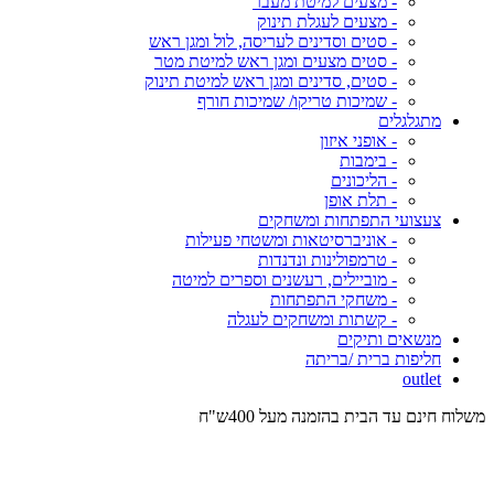
- מצעים למיטת מעבר
- מצעים לעגלת תינוק
- סטים וסדינים לעריסה, לול ומגן ראש
- סטים מצעים ומגן ראש למיטת מטר
- סטים, סדינים ומגן ראש למיטת תינוק
- שמיכות טריקו/ שמיכות חורף
מתגלגלים
- אופני איזון
- בימבות
- הליכונים
- תלת אופן
צעצועי התפתחות ומשחקים
- אוניברסיטאות ומשטחי פעילות
- טרמפולינות ונדנדות
- מוביילים, רעשנים וספרים למיטה
- משחקי התפתחות
- קשתות ומשחקים לעגלה
מנשאים ותיקים
חליפות ברית /בריתה
outlet
משלוח חינם עד הבית בהזמנה מעל 400ש"ח
המש