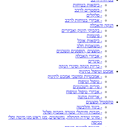
- כיסאות בטיחות
- בוסטרים לרכב
- סלקלים
- אביזרי בטיחות לרכב
הנקה והאכלה
- בקבוקי תינוק ואביזרים
- פיטמות
- כיסאות אוכל
- משאבות חלב
- מוצצים ,תופסנים ונשכנים
- אביזרי האכלה
- סינרים
- כריות הנקה וסינרי הנקה
אמבט וטיפול בתינוק
- אמבטיות ומושבי אמבט לתינוק
- טיפול וטיפוח
- סירים וישבנונים
- אביזרי טיפול וטיפוח
- אריזות מתנה
טקסטיל ומצעים
- ביגוד והלבשה
- מגבות וחיתולי טטרה במבוק ופלנל
- מזרני שידת החתלה, נחשושים, מגן ראש מגן מיטה וסלי
כביסה