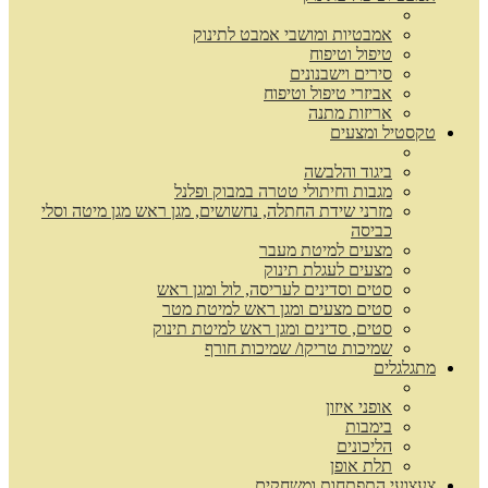
אמבטיות ומושבי אמבט לתינוק
טיפול וטיפוח
סירים וישבנונים
אביזרי טיפול וטיפוח
אריזות מתנה
טקסטיל ומצעים
ביגוד והלבשה
מגבות וחיתולי טטרה במבוק ופלנל
מזרני שידת החתלה, נחשושים, מגן ראש מגן מיטה וסלי
כביסה
מצעים למיטת מעבר
מצעים לעגלת תינוק
סטים וסדינים לעריסה, לול ומגן ראש
סטים מצעים ומגן ראש למיטת מטר
סטים, סדינים ומגן ראש למיטת תינוק
שמיכות טריקו/ שמיכות חורף
מתגלגלים
אופני איזון
בימבות
הליכונים
תלת אופן
צעצועי התפתחות ומשחקים