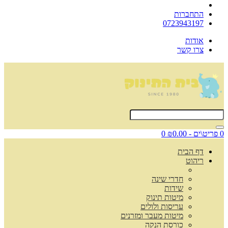
התחברות
0723943197
אודות
צרו קשר
0 פריט\ים - ₪0.00
0
דף הבית
ריהוט
חדרי שינה
שידות
מיטות תינוק
עריסות ולולים
מיטות מעבר ומזרנים
כורסת הנקה