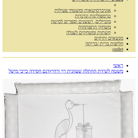
אוניברסיטאות ומשטחי פעילות
טרמפולינות ונדנדות
מוביילים, רעשנים וספרים למיטה
משחקי התפתחות
קשתות ומשחקים לעגלה
מנשאים ותיקים
חליפות ברית /בריתה
outlet
ראשי
משטח לשידת החתלה שעוונית רך ורחיץדגם חסידה בייבי מישל