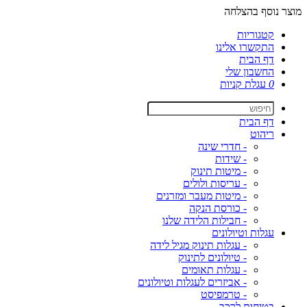
מוצר נוסף בהצלחה
קטגוריות
התקשרו אלינו
דף הבית
החשבון שלי
0
עגלת קניות
דף הבית
ריהוט
- חדרי שינה
- שידות
- מיטות תינוק
- עריסות ולולים
- מיטות מעבר ומזרנים
- כורסת הנקה
- חבילות הלידה שלנו
עגלות וטיולונים
- עגלות תינוק מגיל לידה
- טיולונים לתינוק
- עגלות תאומים
- אביזרים לעגלות וטיולונים
- טרמפיסט
בטיחות לרכב