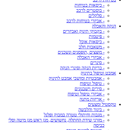
- כיסאות בטיחות
- בוסטרים לרכב
- סלקלים
- אביזרי בטיחות לרכב
הנקה והאכלה
- בקבוקי תינוק ואביזרים
- פיטמות
- כיסאות אוכל
- משאבות חלב
- מוצצים ,תופסנים ונשכנים
- אביזרי האכלה
- סינרים
- כריות הנקה וסינרי הנקה
אמבט וטיפול בתינוק
- אמבטיות ומושבי אמבט לתינוק
- טיפול וטיפוח
- סירים וישבנונים
- אביזרי טיפול וטיפוח
- אריזות מתנה
טקסטיל ומצעים
- ביגוד והלבשה
- מגבות וחיתולי טטרה במבוק ופלנל
- מזרני שידת החתלה, נחשושים, מגן ראש מגן מיטה וסלי
כביסה