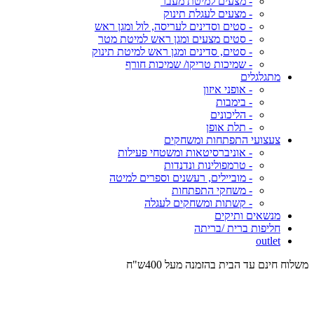
- מצעים למיטת מעבר
- מצעים לעגלת תינוק
- סטים וסדינים לעריסה, לול ומגן ראש
- סטים מצעים ומגן ראש למיטת מטר
- סטים, סדינים ומגן ראש למיטת תינוק
- שמיכות טריקו/ שמיכות חורף
מתגלגלים
- אופני איזון
- בימבות
- הליכונים
- תלת אופן
צעצועי התפתחות ומשחקים
- אוניברסיטאות ומשטחי פעילות
- טרמפולינות ונדנדות
- מוביילים, רעשנים וספרים למיטה
- משחקי התפתחות
- קשתות ומשחקים לעגלה
מנשאים ותיקים
חליפות ברית /בריתה
outlet
משלוח חינם עד הבית בהזמנה מעל 400ש"ח
המש