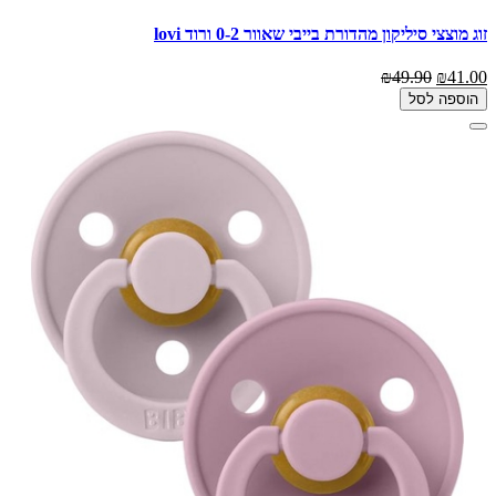
זוג מוצצי סיליקון מהדורת בייבי שאוור 0-2 ורוד lovi
₪49.90
₪41.00
הוספה לסל