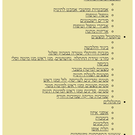
אמבטיות ומושבי אמבט לתינוק
טיפול וטיפוח
סירים וישבנונים
אביזרי טיפול וטיפוח
אריזות מתנה
טקסטיל ומצעים
ביגוד והלבשה
מגבות וחיתולי טטרה במבוק ופלנל
מזרני שידת החתלה, נחשושים, מגן ראש מגן מיטה וסלי
כביסה
מצעים למיטת מעבר
מצעים לעגלת תינוק
סטים וסדינים לעריסה, לול ומגן ראש
סטים מצעים ומגן ראש למיטת מטר
סטים, סדינים ומגן ראש למיטת תינוק
שמיכות טריקו/ שמיכות חורף
מתגלגלים
אופני איזון
בימבות
הליכונים
תלת אופן
צעצועי התפתחות ומשחקים