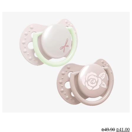
₪49.90
₪41.00