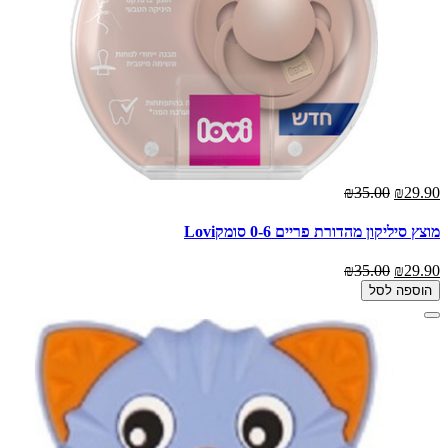
₪35.00
₪29.90
מוצץ סיליקון מהדורת פריים 0-6 סומקLovi
₪35.00
₪29.90
הוספה לסל