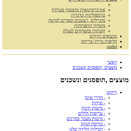
אוניברסיטאות ומשטחי פעילות
טרמפולינות ונדנדות
מוביילים, רעשנים וספרים למיטה
משחקי התפתחות
קשתות ומשחקים לעגלה
מנשאים ותיקים
חליפות ברית /בריתה
outlet
ראשי
מוצצים ,תופסנים ונשכנים
מוצצים ,תופסנים ונשכנים
ריהוט
- חדרי שינה
- שידות
- מיטות תינוק
- עריסות ולולים
- מיטות מעבר ומזרנים
- כורסת הנקה
- חבילות הלידה שלנו