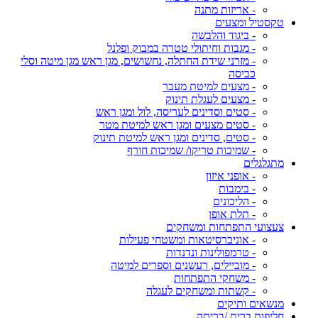
- אריזות מתנה
טקסטיל ומצעים
- ביגוד והלבשה
- מגבות וחיתולי טטרה במבוק ופלנל
- מזרני שידת החתלה, נחשושים, מגן ראש מגן מיטה וסלי
כביסה
- מצעים למיטת מעבר
- מצעים לעגלת תינוק
- סטים וסדינים לעריסה, לול ומגן ראש
- סטים מצעים ומגן ראש למיטת מטר
- סטים, סדינים ומגן ראש למיטת תינוק
- שמיכות טריקו/ שמיכות חורף
מתגלגלים
- אופני איזון
- בימבות
- הליכונים
- תלת אופן
צעצועי התפתחות ומשחקים
- אוניברסיטאות ומשטחי פעילות
- טרמפולינות ונדנדות
- מוביילים, רעשנים וספרים למיטה
- משחקי התפתחות
- קשתות ומשחקים לעגלה
מנשאים ותיקים
חליפות ברית /בריתה