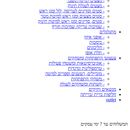
- מצעים למיטת מעבר
- מצעים לעגלת תינוק
- סטים וסדינים לעריסה, לול ומגן ראש
- סטים מצעים ומגן ראש למיטת מטר
- סטים, סדינים ומגן ראש למיטת תינוק
- שמיכות טריקו/ שמיכות חורף
מתגלגלים
- אופני איזון
- בימבות
- הליכונים
- תלת אופן
צעצועי התפתחות ומשחקים
- אוניברסיטאות ומשטחי פעילות
- טרמפולינות ונדנדות
- מוביילים, רעשנים וספרים למיטה
- משחקי התפתחות
- קשתות ומשחקים לעגלה
מנשאים ותיקים
חליפות ברית /בריתה
outlet
מש
המשלוחים עד 7 ימי עסקים