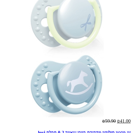
₪59.90
₪41.00
זוג מוצצי סיליקון מהדורת בייבי שאוור 0-2 תכלת lovi