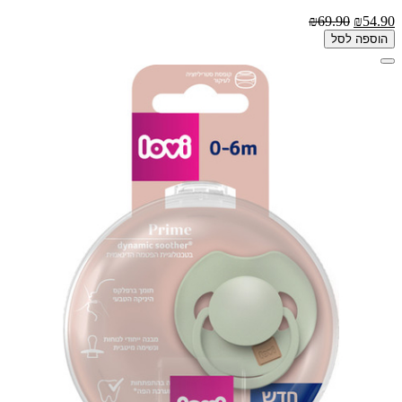
₪69.90
₪54.90
הוספה לסל