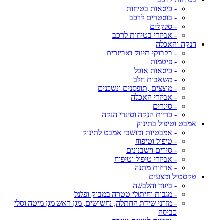
- כיסאות בטיחות
- בוסטרים לרכב
- סלקלים
- אביזרי בטיחות לרכב
הנקה והאכלה
- בקבוקי תינוק ואביזרים
- פיטמות
- כיסאות אוכל
- משאבות חלב
- מוצצים ,תופסנים ונשכנים
- אביזרי האכלה
- סינרים
- כריות הנקה וסינרי הנקה
אמבט וטיפול בתינוק
- אמבטיות ומושבי אמבט לתינוק
- טיפול וטיפוח
- סירים וישבנונים
- אביזרי טיפול וטיפוח
- אריזות מתנה
טקסטיל ומצעים
- ביגוד והלבשה
- מגבות וחיתולי טטרה במבוק ופלנל
- מזרני שידת החתלה, נחשושים, מגן ראש מגן מיטה וסלי
כביסה