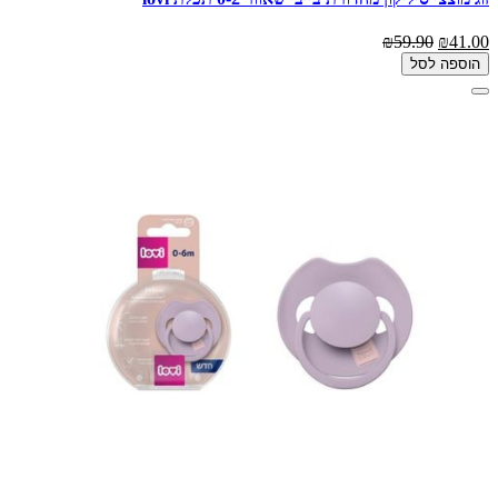
₪59.90
₪41.00
הוספה לסל