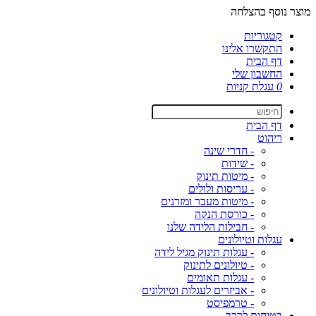
מוצר נוסף בהצלחה
קטגוריות
התקשרו אלינו
דף הבית
החשבון שלי
0
עגלת קניות
דף הבית
ריהוט
- חדרי שינה
- שידות
- מיטות תינוק
- עריסות ולולים
- מיטות מעבר ומזרנים
- כורסת הנקה
- חבילות הלידה שלנו
עגלות וטיולונים
- עגלות תינוק מגיל לידה
- טיולונים לתינוק
- עגלות תאומים
- אביזרים לעגלות וטיולונים
- טרמפיסט
בטיחות לרכב