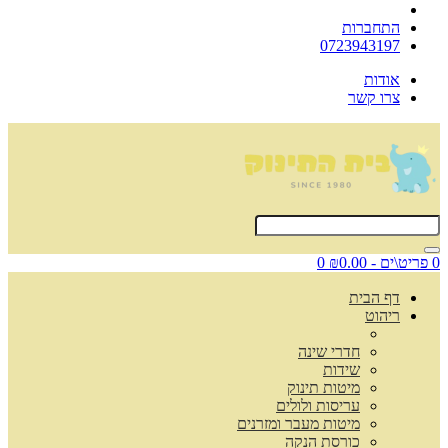
התחברות
0723943197
אודות
צרו קשר
0 פריט\ים - ₪0.00
0
דף הבית
ריהוט
חדרי שינה
שידות
מיטות תינוק
עריסות ולולים
מיטות מעבר ומזרנים
כורסת הנקה