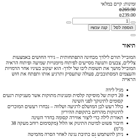
זמינות: קיים במלאי
₪269.90
₪239.00
הוספה לסל
קנה עכשיו
תיאור
המובייל תורם לילדך מבחינה התפתחותית – גירוי החושים באמצעות
צלילים, צבעים ותנועה מסייעים לפיתוח מיומנויות שמיעה ופיתוח הראיה
המובייל מושך את תשומת ליבו של ילדך- הוא יעקוב בעיניו אחר הדמויות
והעצמים המסתובבים, פעולה שתעסיק ותרגיע אותו ותפתח את חוש
הראייה
מגיל לידה
20 דקות של מוסיקה קלסית ומנגינות מתוקות אשר מעניקות רגעים
קסומים לתינוקך לפני השינה
כולל רעש לבן המושלם לרגיעה ושלווה – נבחרו רעשים המוכרים
לתינוקות מהרחם בתקופת ההיריון
תאורת לילה כדי ליצור אווירה קסומה בחדר השינה
חיבור פשוט למיטת התינוק או הלול (מקסימום רוחב מעקה 38
מ"מ)
ניתן להשתמש גם כתיבת נגינה לאחר הסרה מהמיטה