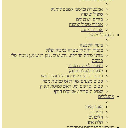
אמבטיות ומושבי אמבט לתינוק
טיפול וטיפוח
סירים וישבנונים
אביזרי טיפול וטיפוח
אריזות מתנה
טקסטיל ומצעים
ביגוד והלבשה
מגבות וחיתולי טטרה במבוק ופלנל
מזרני שידת החתלה, נחשושים, מגן ראש מגן מיטה וסלי
כביסה
מצעים למיטת מעבר
מצעים לעגלת תינוק
סטים וסדינים לעריסה, לול ומגן ראש
סטים מצעים ומגן ראש למיטת מטר
סטים, סדינים ומגן ראש למיטת תינוק
שמיכות טריקו/ שמיכות חורף
מתגלגלים
אופני איזון
בימבות
הליכונים
תלת אופן
צעצועי התפתחות ומשחקים