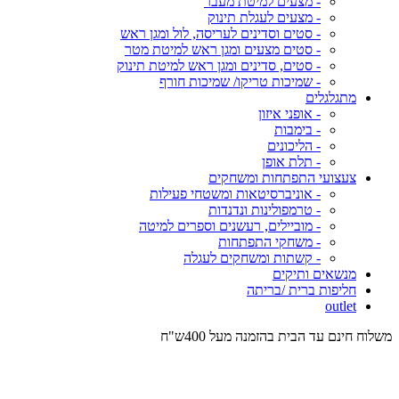
- מצעים למיטת מעבר
- מצעים לעגלת תינוק
- סטים וסדינים לעריסה, לול ומגן ראש
- סטים מצעים ומגן ראש למיטת מטר
- סטים, סדינים ומגן ראש למיטת תינוק
- שמיכות טריקו/ שמיכות חורף
מתגלגלים
- אופני איזון
- בימבות
- הליכונים
- תלת אופן
צעצועי התפתחות ומשחקים
- אוניברסיטאות ומשטחי פעילות
- טרמפולינות ונדנדות
- מוביילים, רעשנים וספרים למיטה
- משחקי התפתחות
- קשתות ומשחקים לעגלה
מנשאים ותיקים
חליפות ברית /בריתה
outlet
משלוח חינם עד הבית בהזמנה מעל 400ש"ח
המש