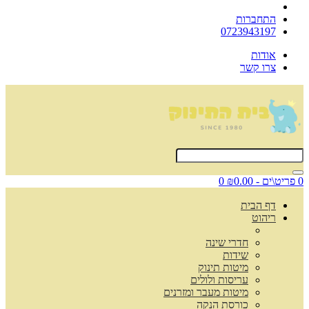
התחברות
0723943197
אודות
צרו קשר
0 פריט\ים - ₪0.00
0
דף הבית
ריהוט
חדרי שינה
שידות
מיטות תינוק
עריסות ולולים
מיטות מעבר ומזרנים
כורסת הנקה