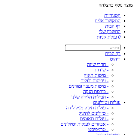
מוצר נוסף בהצלחה
קטגוריות
התקשרו אלינו
דף הבית
החשבון שלי
0
עגלת קניות
דף הבית
ריהוט
- חדרי שינה
- שידות
- מיטות תינוק
- עריסות ולולים
- מיטות מעבר ומזרנים
- כורסת הנקה
- חבילות הלידה שלנו
עגלות וטיולונים
- עגלות תינוק מגיל לידה
- טיולונים לתינוק
- עגלות תאומים
- אביזרים לעגלות וטיולונים
- טרמפיסט
בטיחות לרכב