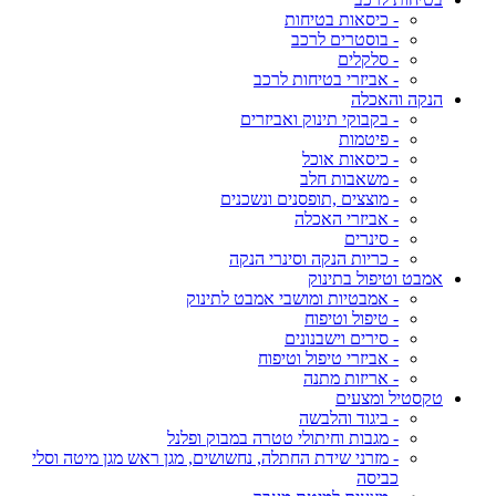
- כיסאות בטיחות
- בוסטרים לרכב
- סלקלים
- אביזרי בטיחות לרכב
הנקה והאכלה
- בקבוקי תינוק ואביזרים
- פיטמות
- כיסאות אוכל
- משאבות חלב
- מוצצים ,תופסנים ונשכנים
- אביזרי האכלה
- סינרים
- כריות הנקה וסינרי הנקה
אמבט וטיפול בתינוק
- אמבטיות ומושבי אמבט לתינוק
- טיפול וטיפוח
- סירים וישבנונים
- אביזרי טיפול וטיפוח
- אריזות מתנה
טקסטיל ומצעים
- ביגוד והלבשה
- מגבות וחיתולי טטרה במבוק ופלנל
- מזרני שידת החתלה, נחשושים, מגן ראש מגן מיטה וסלי
כביסה