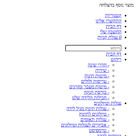
מוצר נוסף בהצלחה
קטגוריות
התקשרו אלינו
דף הבית
החשבון שלי
0
עגלת קניות
דף הבית
ריהוט
- חדרי שינה
- שידות
- מיטות תינוק
- עריסות ולולים
- מיטות מעבר ומזרנים
- כורסת הנקה
- חבילות הלידה שלנו
עגלות וטיולונים
- עגלות תינוק מגיל לידה
- טיולונים לתינוק
- עגלות תאומים
- אביזרים לעגלות וטיולונים
- טרמפיסט
בטיחות לרכב