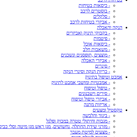
- כיסאות בטיחות
- בוסטרים לרכב
- סלקלים
- אביזרי בטיחות לרכב
הנקה והאכלה
- בקבוקי תינוק ואביזרים
- פיטמות
- כיסאות אוכל
- משאבות חלב
- מוצצים ,תופסנים ונשכנים
- אביזרי האכלה
- סינרים
- כריות הנקה וסינרי הנקה
אמבט וטיפול בתינוק
- אמבטיות ומושבי אמבט לתינוק
- טיפול וטיפוח
- סירים וישבנונים
- אביזרי טיפול וטיפוח
- אריזות מתנה
טקסטיל ומצעים
- ביגוד והלבשה
- מגבות וחיתולי טטרה במבוק ופלנל
- מזרני שידת החתלה, נחשושים, מגן ראש מגן מיטה וסלי כביס
- מצעים למיטת מעבר