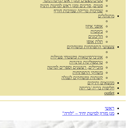
סטים מצעים ומגן ראש למיטת מטר
סטים, סדינים ומגן ראש למיטת תינוק
שמיכות טריקו/ שמיכות חורף
מתגלגלים
אופני איזון
בימבות
הליכונים
תלת אופן
צעצועי התפתחות ומשחקים
אוניברסיטאות ומשטחי פעילות
טרמפולינות ונדנדות
מוביילים, רעשנים וספרים למיטה
משחקי התפתחות
קשתות ומשחקים לעגלה
מנשאים ותיקים
חליפות ברית /בריתה
outlet
ראשי
מגן מזרון למיטת יחיד – "לורה"