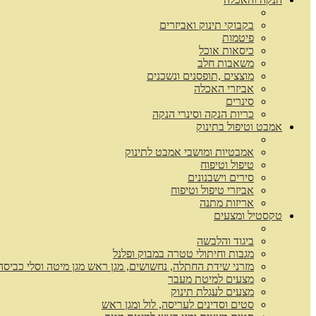
בקבוקי תינוק ואביזרים
פיטמות
כיסאות אוכל
משאבות חלב
מוצצים ,תופסנים ונשכנים
אביזרי האכלה
סינרים
כריות הנקה וסינרי הנקה
אמבט וטיפול בתינוק
אמבטיות ומושבי אמבט לתינוק
טיפול וטיפוח
סירים וישבנונים
אביזרי טיפול וטיפוח
אריזות מתנה
טקסטיל ומצעים
ביגוד והלבשה
מגבות וחיתולי טטרה במבוק ופלנל
מזרני שידת החתלה, נחשושים, מגן ראש מגן מיטה וסלי כביסה
מצעים למיטת מעבר
מצעים לעגלת תינוק
סטים וסדינים לעריסה, לול ומגן ראש