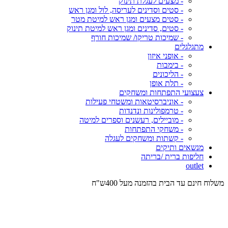
- מצעים לעגלת תינוק
- סטים וסדינים לעריסה, לול ומגן ראש
- סטים מצעים ומגן ראש למיטת מטר
- סטים, סדינים ומגן ראש למיטת תינוק
- שמיכות טריקו/ שמיכות חורף
מתגלגלים
- אופני איזון
- בימבות
- הליכונים
- תלת אופן
צעצועי התפתחות ומשחקים
- אוניברסיטאות ומשטחי פעילות
- טרמפולינות ונדנדות
- מוביילים, רעשנים וספרים למיטה
- משחקי התפתחות
- קשתות ומשחקים לעגלה
מנשאים ותיקים
חליפות ברית /בריתה
outlet
משלוח חינם עד הבית בהזמנה מעל 400ש"ח