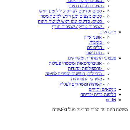
- מצעים למיטת מעבר
- מצעים לעגלת תינוק
- סטים וסדינים לעריסה, לול ומגן ראש
- סטים מצעים ומגן ראש למיטת מטר
- סטים, סדינים ומגן ראש למיטת תינוק
- שמיכות טריקו/ שמיכות חורף
מתגלגלים
- אופני איזון
- בימבות
- הליכונים
- תלת אופן
צעצועי התפתחות ומשחקים
- אוניברסיטאות ומשטחי פעילות
- טרמפולינות ונדנדות
- מוביילים, רעשנים וספרים למיטה
- משחקי התפתחות
- קשתות ומשחקים לעגלה
מנשאים ותיקים
חליפות ברית /בריתה
outlet
משלוח חינם עד הבית בהזמנה מעל 400ש"ח
המש