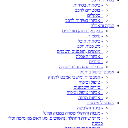
- כיסאות בטיחות
- בוסטרים לרכב
- סלקלים
- אביזרי בטיחות לרכב
הנקה והאכלה
- בקבוקי תינוק ואביזרים
- פיטמות
- כיסאות אוכל
- משאבות חלב
- מוצצים ,תופסנים ונשכנים
- אביזרי האכלה
- סינרים
- כריות הנקה וסינרי הנקה
אמבט וטיפול בתינוק
- אמבטיות ומושבי אמבט לתינוק
- טיפול וטיפוח
- סירים וישבנונים
- אביזרי טיפול וטיפוח
- אריזות מתנה
טקסטיל ומצעים
- ביגוד והלבשה
- מגבות וחיתולי טטרה במבוק ופלנל
- מזרני שידת החתלה, נחשושים, מגן ראש מגן מיטה וסלי
כביסה