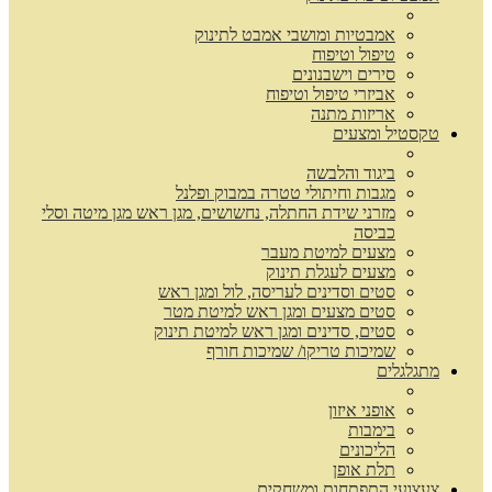
אמבטיות ומושבי אמבט לתינוק
טיפול וטיפוח
סירים וישבנונים
אביזרי טיפול וטיפוח
אריזות מתנה
טקסטיל ומצעים
ביגוד והלבשה
מגבות וחיתולי טטרה במבוק ופלנל
מזרני שידת החתלה, נחשושים, מגן ראש מגן מיטה וסלי
כביסה
מצעים למיטת מעבר
מצעים לעגלת תינוק
סטים וסדינים לעריסה, לול ומגן ראש
סטים מצעים ומגן ראש למיטת מטר
סטים, סדינים ומגן ראש למיטת תינוק
שמיכות טריקו/ שמיכות חורף
מתגלגלים
אופני איזון
בימבות
הליכונים
תלת אופן
צעצועי התפתחות ומשחקים