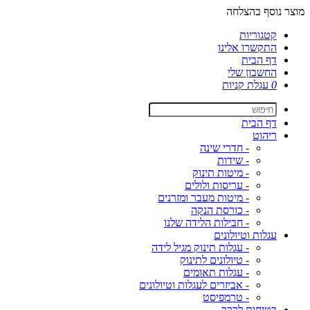
מוצר נוסף בהצלחה
קטגוריות
התקשרו אלינו
דף הבית
החשבון שלי
0
עגלת קניות
דף הבית
ריהוט
- חדרי שינה
- שידות
- מיטות תינוק
- עריסות ולולים
- מיטות מעבר ומזרנים
- כורסת הנקה
- חבילות הלידה שלנו
עגלות וטיולונים
- עגלות תינוק מגיל לידה
- טיולונים לתינוק
- עגלות תאומים
- אביזרים לעגלות וטיולונים
- טרמפיסט
בטיחות לרכב