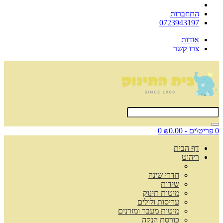
התחברות
0723943197
אודות
צרו קשר
0 פריט\ים - ₪0.00
0
דף הבית
ריהוט
חדרי שינה
שידות
מיטות תינוק
עריסות ולולים
מיטות מעבר ומזרנים
כורסת הנקה