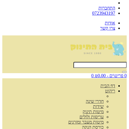
התחברות
0723943197
אודות
צרו קשר
0 פריט\ים - ₪0.00
0
דף הבית
ריהוט
חדרי שינה
שידות
מיטות תינוק
עריסות ולולים
מיטות מעבר ומזרנים
כורסת הנקה