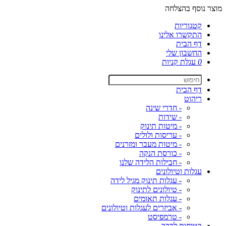
מוצר נוסף בהצלחה
קטגוריות
התקשרו אלינו
דף הבית
החשבון שלי
0
עגלת קניות
דף הבית
ריהוט
- חדרי שינה
- שידות
- מיטות תינוק
- עריסות ולולים
- מיטות מעבר ומזרנים
- כורסת הנקה
- חבילות הלידה שלנו
עגלות וטיולונים
- עגלות תינוק מגיל לידה
- טיולונים לתינוק
- עגלות תאומים
- אביזרים לעגלות וטיולונים
- טרמפיסט
בטיחות לרכב