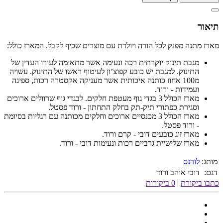
תיאור
מארז מתנה מפנק לכל הורה ויולדת עם מוצרים שכיף לקבל. המארז כולל:
מגבת תינוק יוקרתית רכה ונעימה אשר מתאימה לעורו העדין של
התינוק. למגבת יש כובע קפוצ’ון לעיטוף ראשו של התינוק. עשויה
מ100 אחוז כותנה איכותית אשר מעניקה אקסטרה רכות, ספיגה
ועמידות - ורוד.
מארז הכולל 3 בגדי גוף מעטפת חלקים. לבגדי גוף שרוולים ארוכים
וסגירת כפתורי תיק-תק בחלק התחתון - ורוד פסטל.
מארז הכולל 3 מכנסיים ארוכים וחלקים מכותנה עם רגליות בסיומת
- ורוד פסטל.
מארז זוג כובעים דובי - קרם ורוד.
מארז שלישיית גרביים רכות ונעימות דובי - ורוד.
מותג:
לורנס
דגם:
דובי אוהב ורוד
כתבו ביקורת
|
0 ביקורות