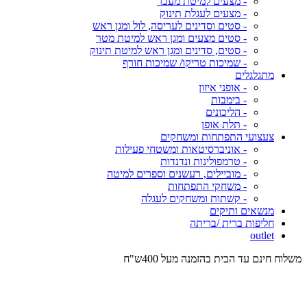
- מצעים למיטת מעבר
- מצעים לעגלת תינוק
- סטים וסדינים לעריסה, לול ומגן ראש
- סטים מצעים ומגן ראש למיטת מטר
- סטים, סדינים ומגן ראש למיטת תינוק
- שמיכות טריקו/ שמיכות חורף
מתגלגלים
- אופני איזון
- בימבות
- הליכונים
- תלת אופן
צעצועי התפתחות ומשחקים
- אוניברסיטאות ומשטחי פעילות
- טרמפולינות ונדנדות
- מוביילים, רעשנים וספרים למיטה
- משחקי התפתחות
- קשתות ומשחקים לעגלה
מנשאים ותיקים
חליפות ברית /בריתה
outlet
משלוח חינם עד הבית בהזמנה מעל 400ש"ח
המש