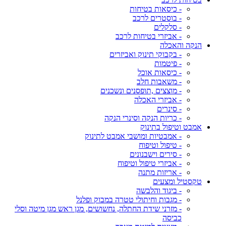
- כיסאות בטיחות
- בוסטרים לרכב
- סלקלים
- אביזרי בטיחות לרכב
הנקה והאכלה
- בקבוקי תינוק ואביזרים
- פיטמות
- כיסאות אוכל
- משאבות חלב
- מוצצים ,תופסנים ונשכנים
- אביזרי האכלה
- סינרים
- כריות הנקה וסינרי הנקה
אמבט וטיפול בתינוק
- אמבטיות ומושבי אמבט לתינוק
- טיפול וטיפוח
- סירים וישבנונים
- אביזרי טיפול וטיפוח
- אריזות מתנה
טקסטיל ומצעים
- ביגוד והלבשה
- מגבות וחיתולי טטרה במבוק ופלנל
- מזרני שידת החתלה, נחשושים, מגן ראש מגן מיטה וסלי
כביסה