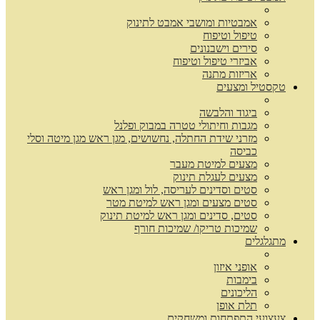
אמבטיות ומושבי אמבט לתינוק
טיפול וטיפוח
סירים וישבנונים
אביזרי טיפול וטיפוח
אריזות מתנה
טקסטיל ומצעים
ביגוד והלבשה
מגבות וחיתולי טטרה במבוק ופלנל
מזרני שידת החתלה, נחשושים, מגן ראש מגן מיטה וסלי
כביסה
מצעים למיטת מעבר
מצעים לעגלת תינוק
סטים וסדינים לעריסה, לול ומגן ראש
סטים מצעים ומגן ראש למיטת מטר
סטים, סדינים ומגן ראש למיטת תינוק
שמיכות טריקו/ שמיכות חורף
מתגלגלים
אופני איזון
בימבות
הליכונים
תלת אופן
צעצועי התפתחות ומשחקים