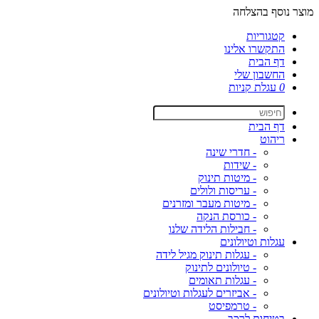
מוצר נוסף בהצלחה
קטגוריות
התקשרו אלינו
דף הבית
החשבון שלי
0
עגלת קניות
דף הבית
ריהוט
- חדרי שינה
- שידות
- מיטות תינוק
- עריסות ולולים
- מיטות מעבר ומזרנים
- כורסת הנקה
- חבילות הלידה שלנו
עגלות וטיולונים
- עגלות תינוק מגיל לידה
- טיולונים לתינוק
- עגלות תאומים
- אביזרים לעגלות וטיולונים
- טרמפיסט
בטיחות לרכב