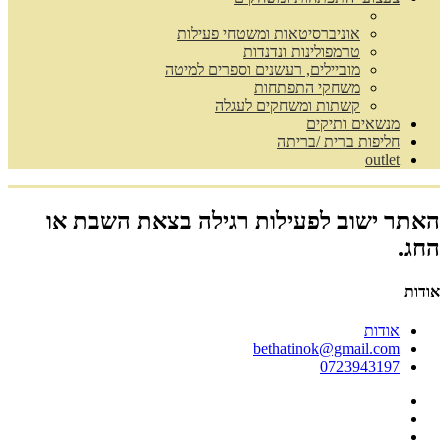
אוניברסיטאות ומשטחי פעילות
טרמפולינות ונדנדות
מוביילים, רעשנים וספרים למיטה
משחקי התפתחות
קשתות ומשחקים לעגלה
מנשאים ותיקים
חליפות ברית /בריתה
outlet
האתר ישוב לפעילות רגילה בצאת השבת או
החג.
אודות
אודות
bethatinok@gmail.com
0723943197