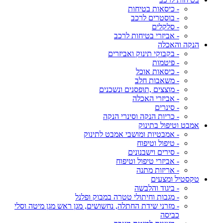
- כיסאות בטיחות
- בוסטרים לרכב
- סלקלים
- אביזרי בטיחות לרכב
הנקה והאכלה
- בקבוקי תינוק ואביזרים
- פיטמות
- כיסאות אוכל
- משאבות חלב
- מוצצים ,תופסנים ונשכנים
- אביזרי האכלה
- סינרים
- כריות הנקה וסינרי הנקה
אמבט וטיפול בתינוק
- אמבטיות ומושבי אמבט לתינוק
- טיפול וטיפוח
- סירים וישבנונים
- אביזרי טיפול וטיפוח
- אריזות מתנה
טקסטיל ומצעים
- ביגוד והלבשה
- מגבות וחיתולי טטרה במבוק ופלנל
- מזרני שידת החתלה, נחשושים, מגן ראש מגן מיטה וסלי
כביסה