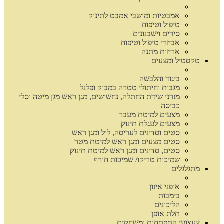
אמבטיות ומושבי אמבט לתינוק
טיפול וטיפוח
סירים וישבנונים
אביזרי טיפול וטיפוח
אריזות מתנה
טקסטיל ומצעים
ביגוד והלבשה
מגבות וחיתולי טטרה במבוק ופלנל
מזרני שידת החתלה, נחשושים, מגן ראש מגן מיטה וסלי
כביסה
מצעים למיטת מעבר
מצעים לעגלת תינוק
סטים וסדינים לעריסה, לול ומגן ראש
סטים מצעים ומגן ראש למיטת מטר
סטים, סדינים ומגן ראש למיטת תינוק
שמיכות טריקו/ שמיכות חורף
מתגלגלים
אופני איזון
בימבות
הליכונים
תלת אופן
צעצועי התפתחות ומשחקים