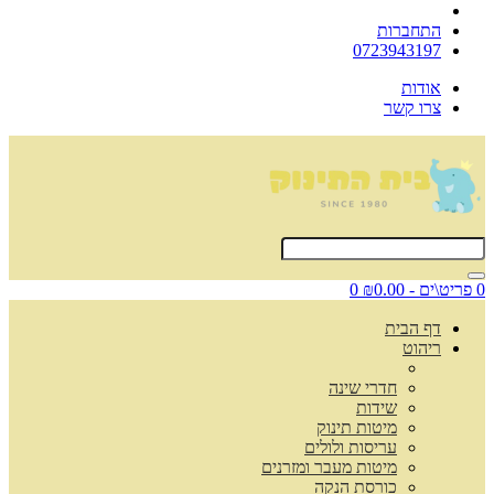
התחברות
0723943197
אודות
צרו קשר
0 פריט\ים - ₪0.00
0
דף הבית
ריהוט
חדרי שינה
שידות
מיטות תינוק
עריסות ולולים
מיטות מעבר ומזרנים
כורסת הנקה