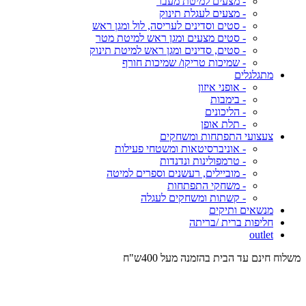
- מצעים למיטת מעבר
- מצעים לעגלת תינוק
- סטים וסדינים לעריסה, לול ומגן ראש
- סטים מצעים ומגן ראש למיטת מטר
- סטים, סדינים ומגן ראש למיטת תינוק
- שמיכות טריקו/ שמיכות חורף
מתגלגלים
- אופני איזון
- בימבות
- הליכונים
- תלת אופן
צעצועי התפתחות ומשחקים
- אוניברסיטאות ומשטחי פעילות
- טרמפולינות ונדנדות
- מוביילים, רעשנים וספרים למיטה
- משחקי התפתחות
- קשתות ומשחקים לעגלה
מנשאים ותיקים
חליפות ברית /בריתה
outlet
משלוח חינם עד הבית בהזמנה מעל 400ש"ח
המש