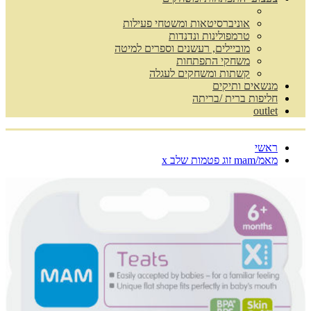
אוניברסיטאות ומשטחי פעילות
טרמפולינות ונדנדות
מוביילים, רעשנים וספרים למיטה
משחקי התפתחות
קשתות ומשחקים לעגלה
מנשאים ותיקים
חליפות ברית /בריתה
outlet
ראשי
מאמ/mam זוג פטמות שלב x