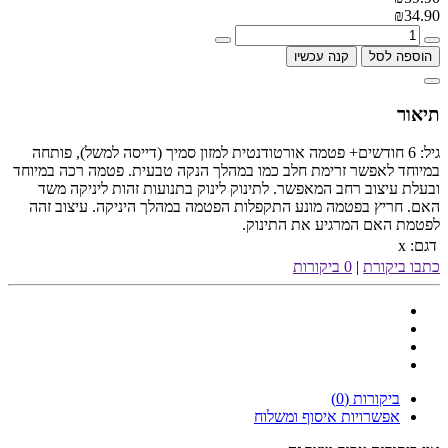
₪34.90
הוספה לסל
קנה עכשיו
תיאור
גיל: 6 חודשים+ פטמה אורטודנטית למזון סמיך (דייסה למשל), פותחה
במיוחד לאפשר זרימת חלב כמו במהלך הנקה טבעית. פטמה רכה במיוחד
ובעלת עיצוב רחב המאפשר. לתינוק לינוק בתנועות זהות ליניקה משד
האם. חריץ בפטמה מונע התקפלות הפטמה במהלך היניקה. עיצוב זהה
לפטמת האם המרגיע את התינוק.
דגם:
x
כתבו ביקורת
|
0 ביקורות
ביקורות (0)
אפשרויות איסוף ומשלוח