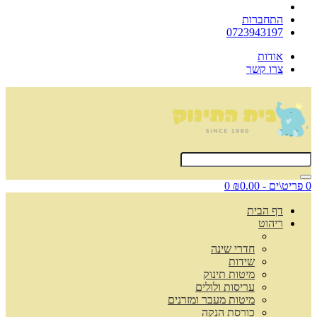
התחברות
0723943197
אודות
צרו קשר
0 פריט\ים - ₪0.00
0
דף הבית
ריהוט
חדרי שינה
שידות
מיטות תינוק
עריסות ולולים
מיטות מעבר ומזרנים
כורסת הנקה