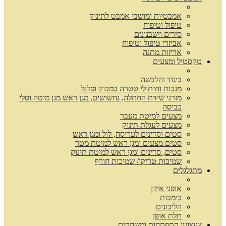
אמבטיות ומושבי אמבט לתינוק
טיפול וטיפוח
סירים וישבנונים
אביזרי טיפול וטיפוח
אריזות מתנה
טקסטיל ומצעים
ביגוד והלבשה
מגבות וחיתולי טטרה במבוק ופלנל
מזרני שידת החתלה, נחשושים, מגן ראש מגן מיטה וסלי
כביסה
מצעים למיטת מעבר
מצעים לעגלת תינוק
סטים וסדינים לעריסה, לול ומגן ראש
סטים מצעים ומגן ראש למיטת מטר
סטים, סדינים ומגן ראש למיטת תינוק
שמיכות טריקו/ שמיכות חורף
מתגלגלים
אופני איזון
בימבות
הליכונים
תלת אופן
צעצועי התפתחות ומשחקים