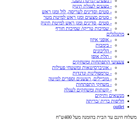
- מצעים למיטת מעבר
- מצעים לעגלת תינוק
- סטים וסדינים לעריסה, לול ומגן ראש
- סטים מצעים ומגן ראש למיטת מטר
- סטים, סדינים ומגן ראש למיטת תינוק
- שמיכות טריקו/ שמיכות חורף
מתגלגלים
- אופני איזון
- בימבות
- הליכונים
- תלת אופן
צעצועי התפתחות ומשחקים
- אוניברסיטאות ומשטחי פעילות
- טרמפולינות ונדנדות
- מוביילים, רעשנים וספרים למיטה
- משחקי התפתחות
- קשתות ומשחקים לעגלה
מנשאים ותיקים
חליפות ברית /בריתה
outlet
משלוח חינם עד הבית בהזמנה מעל 400ש"ח
המש