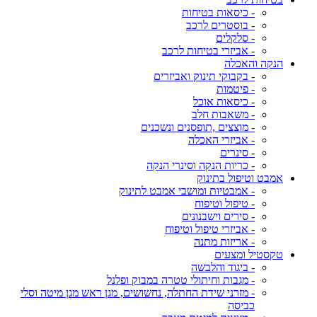
- כיסאות בטיחות
- בוסטרים לרכב
- סלקלים
- אביזרי בטיחות לרכב
הנקה והאכלה
- בקבוקי תינוק ואביזרים
- פיטמות
- כיסאות אוכל
- משאבות חלב
- מוצצים ,תופסנים ונשכנים
- אביזרי האכלה
- סינרים
- כריות הנקה וסינרי הנקה
אמבט וטיפול בתינוק
- אמבטיות ומושבי אמבט לתינוק
- טיפול וטיפוח
- סירים וישבנונים
- אביזרי טיפול וטיפוח
- אריזות מתנה
טקסטיל ומצעים
- ביגוד והלבשה
- מגבות וחיתולי טטרה במבוק ופלנל
- מזרני שידת החתלה, נחשושים, מגן ראש מגן מיטה וסלי
כביסה