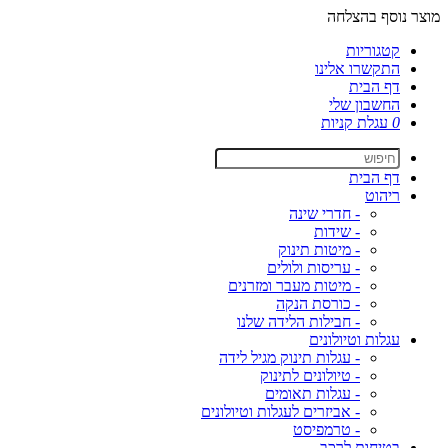
מוצר נוסף בהצלחה
קטגוריות
התקשרו אלינו
דף הבית
החשבון שלי
0
עגלת קניות
דף הבית
ריהוט
- חדרי שינה
- שידות
- מיטות תינוק
- עריסות ולולים
- מיטות מעבר ומזרנים
- כורסת הנקה
- חבילות הלידה שלנו
עגלות וטיולונים
- עגלות תינוק מגיל לידה
- טיולונים לתינוק
- עגלות תאומים
- אביזרים לעגלות וטיולונים
- טרמפיסט
בטיחות לרכב