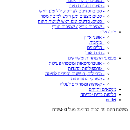
- מצעים למיטת מעבר
- מצעים לעגלת תינוק
- סטים וסדינים לעריסה, לול ומגן ראש
- סטים מצעים ומגן ראש למיטת מטר
- סטים, סדינים ומגן ראש למיטת תינוק
- שמיכות טריקו/ שמיכות חורף
מתגלגלים
- אופני איזון
- בימבות
- הליכונים
- תלת אופן
צעצועי התפתחות ומשחקים
- אוניברסיטאות ומשטחי פעילות
- טרמפולינות ונדנדות
- מוביילים, רעשנים וספרים למיטה
- משחקי התפתחות
- קשתות ומשחקים לעגלה
מנשאים ותיקים
חליפות ברית /בריתה
outlet
משלוח חינם עד הבית בהזמנה מעל 400ש"ח
המש