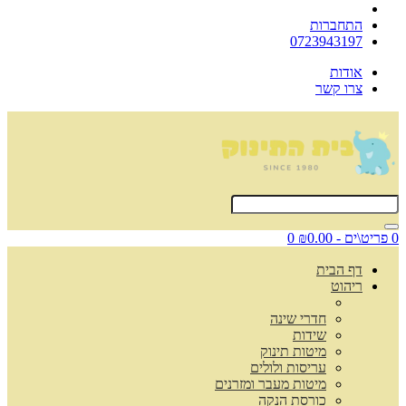
התחברות
0723943197
אודות
צרו קשר
0 פריט\ים - ₪0.00
0
דף הבית
ריהוט
חדרי שינה
שידות
מיטות תינוק
עריסות ולולים
מיטות מעבר ומזרנים
כורסת הנקה