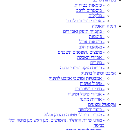
- כיסאות בטיחות
- בוסטרים לרכב
- סלקלים
- אביזרי בטיחות לרכב
הנקה והאכלה
- בקבוקי תינוק ואביזרים
- פיטמות
- כיסאות אוכל
- משאבות חלב
- מוצצים ,תופסנים ונשכנים
- אביזרי האכלה
- סינרים
- כריות הנקה וסינרי הנקה
אמבט וטיפול בתינוק
- אמבטיות ומושבי אמבט לתינוק
- טיפול וטיפוח
- סירים וישבנונים
- אביזרי טיפול וטיפוח
- אריזות מתנה
טקסטיל ומצעים
- ביגוד והלבשה
- מגבות וחיתולי טטרה במבוק ופלנל
- מזרני שידת החתלה, נחשושים, מגן ראש מגן מיטה וסלי
כביסה