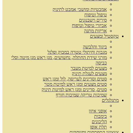
אמבטיות ומושבי אמבט לתינוק
טיפול וטיפוח
סירים וישבנונים
אביזרי טיפול וטיפוח
אריזות מתנה
טקסטיל ומצעים
ביגוד והלבשה
מגבות וחיתולי טטרה במבוק ופלנל
מזרני שידת החתלה, נחשושים, מגן ראש מגן מיטה וסלי
כביסה
מצעים למיטת מעבר
מצעים לעגלת תינוק
סטים וסדינים לעריסה, לול ומגן ראש
סטים מצעים ומגן ראש למיטת מטר
סטים, סדינים ומגן ראש למיטת תינוק
שמיכות טריקו/ שמיכות חורף
מתגלגלים
אופני איזון
בימבות
הליכונים
תלת אופן
צעצועי התפתחות ומשחקים