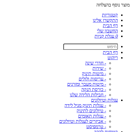
מוצר נוסף בהצלחה
קטגוריות
התקשרו אלינו
דף הבית
החשבון שלי
0
עגלת קניות
דף הבית
ריהוט
- חדרי שינה
- שידות
- מיטות תינוק
- עריסות ולולים
- מיטות מעבר ומזרנים
- כורסת הנקה
- חבילות הלידה שלנו
עגלות וטיולונים
- עגלות תינוק מגיל לידה
- טיולונים לתינוק
- עגלות תאומים
- אביזרים לעגלות וטיולונים
- טרמפיסט
בטיחות לרכב