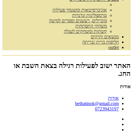
אוניברסיטאות ומשטחי פעילות
טרמפולינות ונדנדות
מוביילים, רעשנים וספרים למיטה
משחקי התפתחות
קשתות ומשחקים לעגלה
מנשאים ותיקים
חליפות ברית /בריתה
outlet
האתר ישוב לפעילות רגילה בצאת השבת או
החג.
אודות
אודות
bethatinok@gmail.com
0723943197