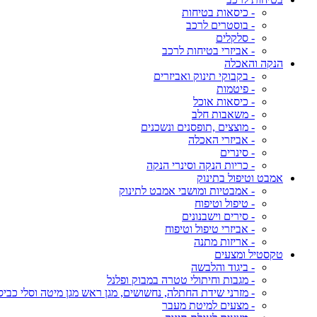
- כיסאות בטיחות
- בוסטרים לרכב
- סלקלים
- אביזרי בטיחות לרכב
הנקה והאכלה
- בקבוקי תינוק ואביזרים
- פיטמות
- כיסאות אוכל
- משאבות חלב
- מוצצים ,תופסנים ונשכנים
- אביזרי האכלה
- סינרים
- כריות הנקה וסינרי הנקה
אמבט וטיפול בתינוק
- אמבטיות ומושבי אמבט לתינוק
- טיפול וטיפוח
- סירים וישבנונים
- אביזרי טיפול וטיפוח
- אריזות מתנה
טקסטיל ומצעים
- ביגוד והלבשה
- מגבות וחיתולי טטרה במבוק ופלנל
- מזרני שידת החתלה, נחשושים, מגן ראש מגן מיטה וסלי כביס
- מצעים למיטת מעבר