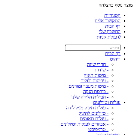
מוצר נוסף בהצלחה
קטגוריות
התקשרו אלינו
דף הבית
החשבון שלי
0
עגלת קניות
דף הבית
ריהוט
- חדרי שינה
- שידות
- מיטות תינוק
- עריסות ולולים
- מיטות מעבר ומזרנים
- כורסת הנקה
- חבילות הלידה שלנו
עגלות וטיולונים
- עגלות תינוק מגיל לידה
- טיולונים לתינוק
- עגלות תאומים
- אביזרים לעגלות וטיולונים
- טרמפיסט
בטיחות לרכב