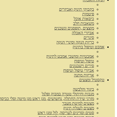
בקבוקי תינוק ואביזרים
פיטמות
כיסאות אוכל
משאבות חלב
מוצצים ,תופסנים ונשכנים
אביזרי האכלה
סינרים
כריות הנקה וסינרי הנקה
אמבט וטיפול בתינוק
אמבטיות ומושבי אמבט לתינוק
טיפול וטיפוח
סירים וישבנונים
אביזרי טיפול וטיפוח
אריזות מתנה
טקסטיל ומצעים
ביגוד והלבשה
מגבות וחיתולי טטרה במבוק ופלנל
מזרני שידת החתלה, נחשושים, מגן ראש מגן מיטה וסלי כביסה
מצעים למיטת מעבר
מצעים לעגלת תינוק
סטים וסדינים לעריסה, לול ומגן ראש