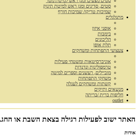
סטים מצעים ומגן ראש למיטת מטר
סטים, סדינים ומגן ראש למיטת תינוק
שמיכות טריקו/ שמיכות חורף
מתגלגלים
אופני איזון
בימבות
הליכונים
תלת אופן
צעצועי התפתחות ומשחקים
אוניברסיטאות ומשטחי פעילות
טרמפולינות ונדנדות
מוביילים, רעשנים וספרים למיטה
משחקי התפתחות
קשתות ומשחקים לעגלה
מנשאים ותיקים
חליפות ברית /בריתה
outlet
האתר ישוב לפעילות רגילה בצאת השבת או החג.
אודות