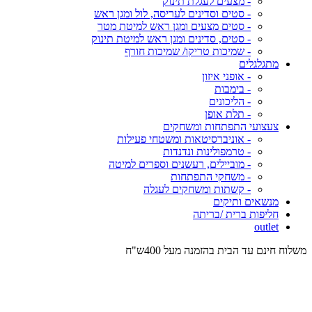
- מצעים לעגלת תינוק
- סטים וסדינים לעריסה, לול ומגן ראש
- סטים מצעים ומגן ראש למיטת מטר
- סטים, סדינים ומגן ראש למיטת תינוק
- שמיכות טריקו/ שמיכות חורף
מתגלגלים
- אופני איזון
- בימבות
- הליכונים
- תלת אופן
צעצועי התפתחות ומשחקים
- אוניברסיטאות ומשטחי פעילות
- טרמפולינות ונדנדות
- מוביילים, רעשנים וספרים למיטה
- משחקי התפתחות
- קשתות ומשחקים לעגלה
מנשאים ותיקים
חליפות ברית /בריתה
outlet
משלוח חינם עד הבית בהזמנה מעל 400ש"ח