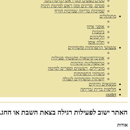
סטים מצעים ומגן ראש למיטת מטר
סטים, סדינים ומגן ראש למיטת תינוק
שמיכות טריקו/ שמיכות חורף
מתגלגלים
אופני איזון
בימבות
הליכונים
תלת אופן
צעצועי התפתחות ומשחקים
אוניברסיטאות ומשטחי פעילות
טרמפולינות ונדנדות
מוביילים, רעשנים וספרים למיטה
משחקי התפתחות
קשתות ומשחקים לעגלה
מנשאים ותיקים
חליפות ברית /בריתה
outlet
האתר ישוב לפעילות רגילה בצאת השבת או החג.
אודות