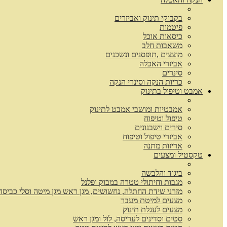
בקבוקי תינוק ואביזרים
פיטמות
כיסאות אוכל
משאבות חלב
מוצצים ,תופסנים ונשכנים
אביזרי האכלה
סינרים
כריות הנקה וסינרי הנקה
אמבט וטיפול בתינוק
אמבטיות ומושבי אמבט לתינוק
טיפול וטיפוח
סירים וישבנונים
אביזרי טיפול וטיפוח
אריזות מתנה
טקסטיל ומצעים
ביגוד והלבשה
מגבות וחיתולי טטרה במבוק ופלנל
מזרני שידת החתלה, נחשושים, מגן ראש מגן מיטה וסלי כביסה
מצעים למיטת מעבר
מצעים לעגלת תינוק
סטים וסדינים לעריסה, לול ומגן ראש