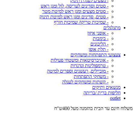
- מצעים לעגלת תינוק
- סטים וסדינים לעריסה, לול ומגן ראש
- סטים מצעים ומגן ראש למיטת מטר
- סטים, סדינים ומגן ראש למיטת תינוק
- שמיכות טריקו/ שמיכות חורף
מתגלגלים
- אופני איזון
- בימבות
- הליכונים
- תלת אופן
צעצועי התפתחות ומשחקים
- אוניברסיטאות ומשטחי פעילות
- טרמפולינות ונדנדות
- מוביילים, רעשנים וספרים למיטה
- משחקי התפתחות
- קשתות ומשחקים לעגלה
מנשאים ותיקים
חליפות ברית /בריתה
outlet
משלוח חינם עד הבית בהזמנה מעל 400ש"ח