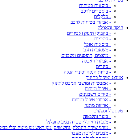
- כיסאות בטיחות
- בוסטרים לרכב
- סלקלים
- אביזרי בטיחות לרכב
הנקה והאכלה
- בקבוקי תינוק ואביזרים
- פיטמות
- כיסאות אוכל
- משאבות חלב
- מוצצים ,תופסנים ונשכנים
- אביזרי האכלה
- סינרים
- כריות הנקה וסינרי הנקה
אמבט וטיפול בתינוק
- אמבטיות ומושבי אמבט לתינוק
- טיפול וטיפוח
- סירים וישבנונים
- אביזרי טיפול וטיפוח
- אריזות מתנה
טקסטיל ומצעים
- ביגוד והלבשה
- מגבות וחיתולי טטרה במבוק ופלנל
- מזרני שידת החתלה, נחשושים, מגן ראש מגן מיטה וסלי כביס
- מצעים למיטת מעבר