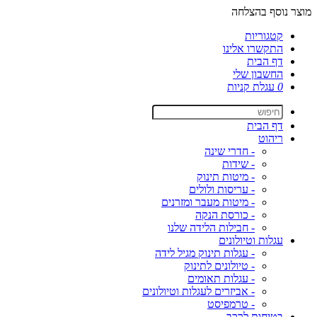
מוצר נוסף בהצלחה
קטגוריות
התקשרו אלינו
דף הבית
החשבון שלי
0
עגלת קניות
דף הבית
ריהוט
- חדרי שינה
- שידות
- מיטות תינוק
- עריסות ולולים
- מיטות מעבר ומזרנים
- כורסת הנקה
- חבילות הלידה שלנו
עגלות וטיולונים
- עגלות תינוק מגיל לידה
- טיולונים לתינוק
- עגלות תאומים
- אביזרים לעגלות וטיולונים
- טרמפיסט
בטיחות לרכב