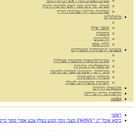
סטים מצעים ומגן ראש למיטת מטר
סטים, סדינים ומגן ראש למיטת תינוק
שמיכות טריקו/ שמיכות חורף
מתגלגלים
אופני איזון
בימבות
הליכונים
תלת אופן
צעצועי התפתחות ומשחקים
אוניברסיטאות ומשטחי פעילות
טרמפולינות ונדנדות
מוביילים, רעשנים וספרים למיטה
משחקי התפתחות
קשתות ומשחקים לעגלה
מנשאים ותיקים
חליפות ברית /בריתה
outlet
ראשי
כיסא אוכל “TWINY” 2 מצבי גובה ומגש נשלף צבע אפור סופר בייבי