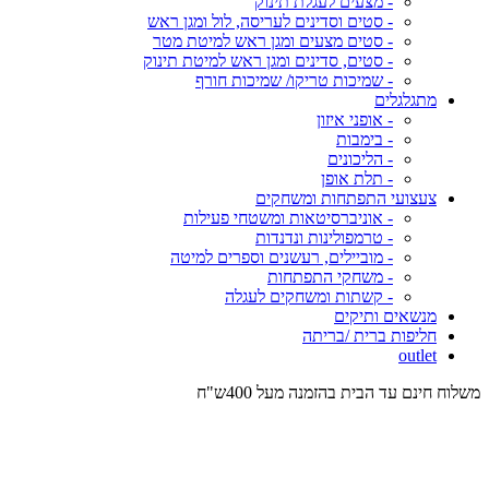
- מצעים לעגלת תינוק
- סטים וסדינים לעריסה, לול ומגן ראש
- סטים מצעים ומגן ראש למיטת מטר
- סטים, סדינים ומגן ראש למיטת תינוק
- שמיכות טריקו/ שמיכות חורף
מתגלגלים
- אופני איזון
- בימבות
- הליכונים
- תלת אופן
צעצועי התפתחות ומשחקים
- אוניברסיטאות ומשטחי פעילות
- טרמפולינות ונדנדות
- מוביילים, רעשנים וספרים למיטה
- משחקי התפתחות
- קשתות ומשחקים לעגלה
מנשאים ותיקים
חליפות ברית /בריתה
outlet
משלוח חינם עד הבית בהזמנה מעל 400ש"ח