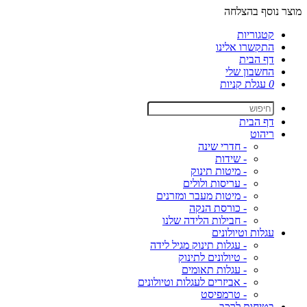
מוצר נוסף בהצלחה
קטגוריות
התקשרו אלינו
דף הבית
החשבון שלי
0
עגלת קניות
דף הבית
ריהוט
- חדרי שינה
- שידות
- מיטות תינוק
- עריסות ולולים
- מיטות מעבר ומזרנים
- כורסת הנקה
- חבילות הלידה שלנו
עגלות וטיולונים
- עגלות תינוק מגיל לידה
- טיולונים לתינוק
- עגלות תאומים
- אביזרים לעגלות וטיולונים
- טרמפיסט
בטיחות לרכב