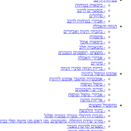
- כיסאות בטיחות
- בוסטרים לרכב
- סלקלים
- אביזרי בטיחות לרכב
הנקה והאכלה
- בקבוקי תינוק ואביזרים
- פיטמות
- כיסאות אוכל
- משאבות חלב
- מוצצים ,תופסנים ונשכנים
- אביזרי האכלה
- סינרים
- כריות הנקה וסינרי הנקה
אמבט וטיפול בתינוק
- אמבטיות ומושבי אמבט לתינוק
- טיפול וטיפוח
- סירים וישבנונים
- אביזרי טיפול וטיפוח
- אריזות מתנה
טקסטיל ומצעים
- ביגוד והלבשה
- מגבות וחיתולי טטרה במבוק ופלנל
- מזרני שידת החתלה, נחשושים, מגן ראש מגן מיטה וסלי כביס
- מצעים למיטת מעבר