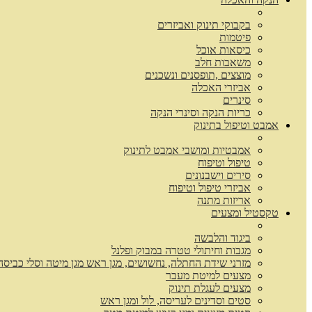
בקבוקי תינוק ואביזרים
פיטמות
כיסאות אוכל
משאבות חלב
מוצצים ,תופסנים ונשכנים
אביזרי האכלה
סינרים
כריות הנקה וסינרי הנקה
אמבט וטיפול בתינוק
אמבטיות ומושבי אמבט לתינוק
טיפול וטיפוח
סירים וישבנונים
אביזרי טיפול וטיפוח
אריזות מתנה
טקסטיל ומצעים
ביגוד והלבשה
מגבות וחיתולי טטרה במבוק ופלנל
מזרני שידת החתלה, נחשושים, מגן ראש מגן מיטה וסלי כביסה
מצעים למיטת מעבר
מצעים לעגלת תינוק
סטים וסדינים לעריסה, לול ומגן ראש