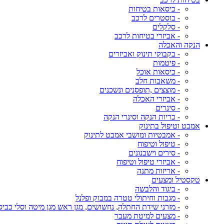
- כיסאות בטיחות
- בוסטרים לרכב
- סלקלים
- אביזרי בטיחות לרכב
הנקה והאכלה
- בקבוקי תינוק ואביזרים
- פיטמות
- כיסאות אוכל
- משאבות חלב
- מוצצים ,תופסנים ונשכנים
- אביזרי האכלה
- סינרים
- כריות הנקה וסינרי הנקה
אמבט וטיפול בתינוק
- אמבטיות ומושבי אמבט לתינוק
- טיפול וטיפוח
- סירים וישבנונים
- אביזרי טיפול וטיפוח
- אריזות מתנה
טקסטיל ומצעים
- ביגוד והלבשה
- מגבות וחיתולי טטרה במבוק ופלנל
- מזרני שידת החתלה, נחשושים, מגן ראש מגן מיטה וסלי כביס
- מצעים למיטת מעבר