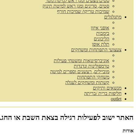
סטים מצעים ומגן ראש למיטת מטר
סטים, סדינים ומגן ראש למיטת תינוק
שמיכות טריקו/ שמיכות חורף
מתגלגלים
אופני איזון
בימבות
הליכונים
תלת אופן
צעצועי התפתחות ומשחקים
אוניברסיטאות ומשטחי פעילות
טרמפולינות ונדנדות
מוביילים, רעשנים וספרים למיטה
משחקי התפתחות
קשתות ומשחקים לעגלה
מנשאים ותיקים
חליפות ברית /בריתה
outlet
האתר ישוב לפעילות רגילה בצאת השבת או החג.
אודות