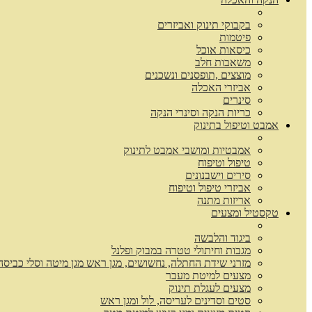
בקבוקי תינוק ואביזרים
פיטמות
כיסאות אוכל
משאבות חלב
מוצצים ,תופסנים ונשכנים
אביזרי האכלה
סינרים
כריות הנקה וסינרי הנקה
אמבט וטיפול בתינוק
אמבטיות ומושבי אמבט לתינוק
טיפול וטיפוח
סירים וישבנונים
אביזרי טיפול וטיפוח
אריזות מתנה
טקסטיל ומצעים
ביגוד והלבשה
מגבות וחיתולי טטרה במבוק ופלנל
מזרני שידת החתלה, נחשושים, מגן ראש מגן מיטה וסלי כביסה
מצעים למיטת מעבר
מצעים לעגלת תינוק
סטים וסדינים לעריסה, לול ומגן ראש