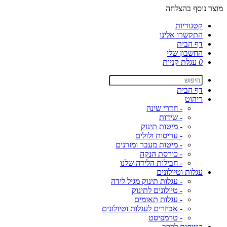
מוצר נוסף בהצלחה
קטגוריות
התקשרו אלינו
דף הבית
החשבון שלי
0
עגלת קניות
דף הבית
ריהוט
- חדרי שינה
- שידות
- מיטות תינוק
- עריסות ולולים
- מיטות מעבר ומזרנים
- כורסת הנקה
- חבילות הלידה שלנו
עגלות וטיולונים
- עגלות תינוק מגיל לידה
- טיולונים לתינוק
- עגלות תאומים
- אביזרים לעגלות וטיולונים
- טרמפיסט
בטיחות לרכב