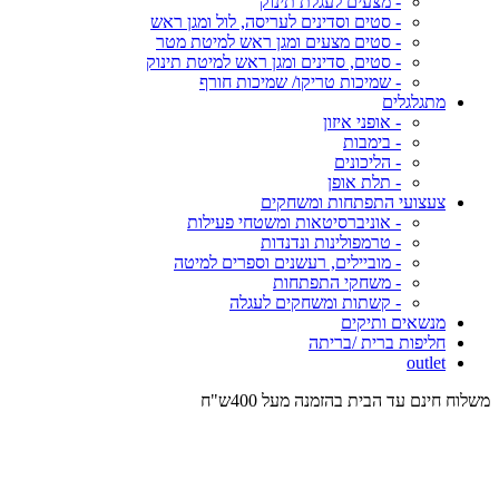
- מצעים לעגלת תינוק
- סטים וסדינים לעריסה, לול ומגן ראש
- סטים מצעים ומגן ראש למיטת מטר
- סטים, סדינים ומגן ראש למיטת תינוק
- שמיכות טריקו/ שמיכות חורף
מתגלגלים
- אופני איזון
- בימבות
- הליכונים
- תלת אופן
צעצועי התפתחות ומשחקים
- אוניברסיטאות ומשטחי פעילות
- טרמפולינות ונדנדות
- מוביילים, רעשנים וספרים למיטה
- משחקי התפתחות
- קשתות ומשחקים לעגלה
מנשאים ותיקים
חליפות ברית /בריתה
outlet
משלוח חינם עד הבית בהזמנה מעל 400ש"ח