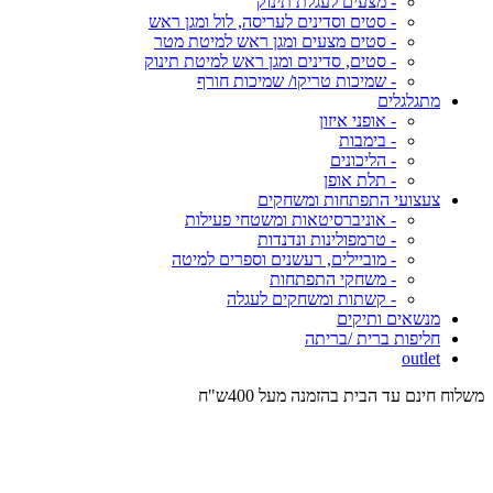
- מצעים לעגלת תינוק
- סטים וסדינים לעריסה, לול ומגן ראש
- סטים מצעים ומגן ראש למיטת מטר
- סטים, סדינים ומגן ראש למיטת תינוק
- שמיכות טריקו/ שמיכות חורף
מתגלגלים
- אופני איזון
- בימבות
- הליכונים
- תלת אופן
צעצועי התפתחות ומשחקים
- אוניברסיטאות ומשטחי פעילות
- טרמפולינות ונדנדות
- מוביילים, רעשנים וספרים למיטה
- משחקי התפתחות
- קשתות ומשחקים לעגלה
מנשאים ותיקים
חליפות ברית /בריתה
outlet
משלוח חינם עד הבית בהזמנה מעל 400ש"ח