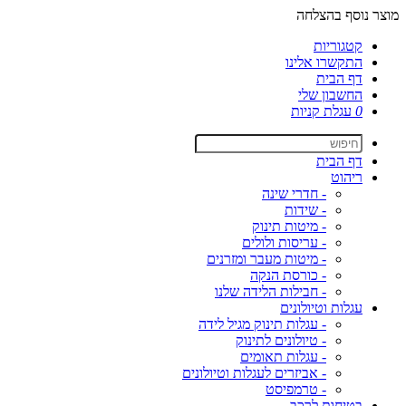
מוצר נוסף בהצלחה
קטגוריות
התקשרו אלינו
דף הבית
החשבון שלי
0
עגלת קניות
דף הבית
ריהוט
- חדרי שינה
- שידות
- מיטות תינוק
- עריסות ולולים
- מיטות מעבר ומזרנים
- כורסת הנקה
- חבילות הלידה שלנו
עגלות וטיולונים
- עגלות תינוק מגיל לידה
- טיולונים לתינוק
- עגלות תאומים
- אביזרים לעגלות וטיולונים
- טרמפיסט
בטיחות לרכב