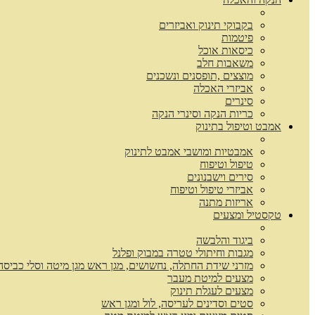
בקבוקי תינוק ואביזרים
פיטמות
כיסאות אוכל
משאבות חלב
מוצצים ,תופסנים ונשכנים
אביזרי האכלה
סינרים
כריות הנקה וסינרי הנקה
אמבט וטיפול בתינוק
אמבטיות ומושבי אמבט לתינוק
טיפול וטיפוח
סירים וישבנונים
אביזרי טיפול וטיפוח
אריזות מתנה
טקסטיל ומצעים
ביגוד והלבשה
מגבות וחיתולי טטרה במבוק ופלנל
מזרני שידת החתלה, נחשושים, מגן ראש מגן מיטה וסלי כביסה
מצעים למיטת מעבר
מצעים לעגלת תינוק
סטים וסדינים לעריסה, לול ומגן ראש