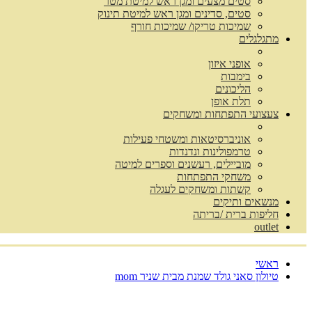
סטים מצעים ומגן ראש למיטת מטר
סטים, סדינים ומגן ראש למיטת תינוק
שמיכות טריקו/ שמיכות חורף
מתגלגלים
אופני איזון
בימבות
הליכונים
תלת אופן
צעצועי התפתחות ומשחקים
אוניברסיטאות ומשטחי פעילות
טרמפולינות ונדנדות
מוביילים, רעשנים וספרים למיטה
משחקי התפתחות
קשתות ומשחקים לעגלה
מנשאים ותיקים
חליפות ברית /בריתה
outlet
ראשי
טיולון סאני גולד שמנת מבית שניר mom