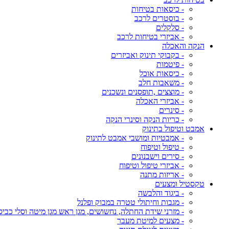
- כיסאות בטיחות
- בוסטרים לרכב
- סלקלים
- אביזרי בטיחות לרכב
הנקה והאכלה
- בקבוקי תינוק ואביזרים
- פיטמות
- כיסאות אוכל
- משאבות חלב
- מוצצים ,תופסנים ונשכנים
- אביזרי האכלה
- סינרים
- כריות הנקה וסינרי הנקה
אמבט וטיפול בתינוק
- אמבטיות ומושבי אמבט לתינוק
- טיפול וטיפוח
- סירים וישבנונים
- אביזרי טיפול וטיפוח
- אריזות מתנה
טקסטיל ומצעים
- ביגוד והלבשה
- מגבות וחיתולי טטרה במבוק ופלנל
- מזרני שידת החתלה, נחשושים, מגן ראש מגן מיטה וסלי כביס
- מצעים למיטת מעבר