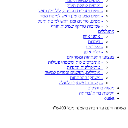
- מצעים למיטת מעבר
- מצעים לעגלת תינוק
- סטים וסדינים לעריסה, לול ומגן ראש
- סטים מצעים ומגן ראש למיטת מטר
- סטים, סדינים ומגן ראש למיטת תינוק
- שמיכות טריקו/ שמיכות חורף
מתגלגלים
- אופני איזון
- בימבות
- הליכונים
- תלת אופן
צעצועי התפתחות ומשחקים
- אוניברסיטאות ומשטחי פעילות
- טרמפולינות ונדנדות
- מוביילים, רעשנים וספרים למיטה
- משחקי התפתחות
- קשתות ומשחקים לעגלה
מנשאים ותיקים
חליפות ברית /בריתה
outlet
משלוח חינם עד הבית בהזמנה מעל 400ש"ח
המש