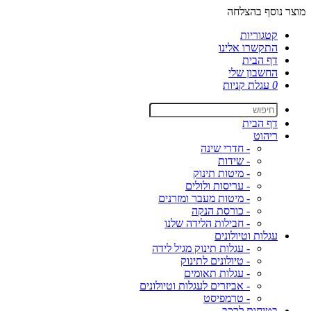
מוצר נוסף בהצלחה
קטגוריות
התקשרו אלינו
דף הבית
החשבון שלי
0
עגלת קניות
דף הבית
ריהוט
- חדרי שינה
- שידות
- מיטות תינוק
- עריסות ולולים
- מיטות מעבר ומזרנים
- כורסת הנקה
- חבילות הלידה שלנו
עגלות וטיולונים
- עגלות תינוק מגיל לידה
- טיולונים לתינוק
- עגלות תאומים
- אביזרים לעגלות וטיולונים
- טרמפיסט
בטיחות לרכב