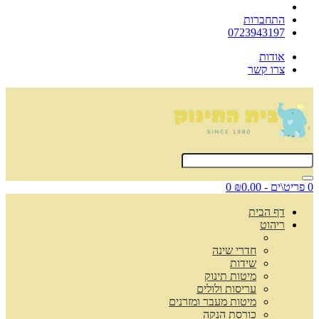
התחברות
0723943197
אודות
צרו קשר
0 פריט\ים - ₪0.00
0
דף הבית
ריהוט
חדרי שינה
שידות
מיטות תינוק
עריסות ולולים
מיטות מעבר ומזרנים
כורסת הנקה