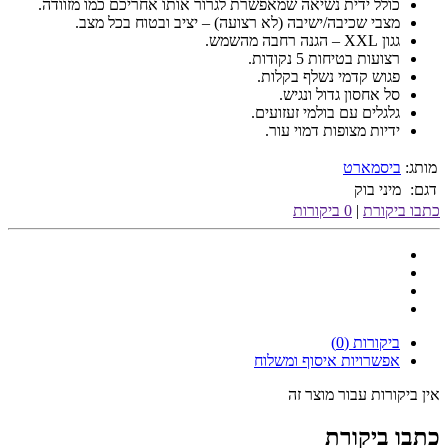
כולל ידית נשיאה שמאפשרת לגרור אותו אחריכם כמו מזוודה.
מצבי שכיבה/ישיבה (לא רצועה) – יציב ובטוח בכל מצב.
גגון XXL – הגנה רחבה מהשמש.
רצועות בטיחות 5 נקודות.
פגוש קדמי נשלף בקלות.
סל אחסון גדול ונגיש.
גלגלים עם בולמי זעזועים.
ידיות מצופות דמוי עור.
מותג:
ביסמארט
דגם:
מיני בוק
כתבו ביקורת
|
0 ביקורות
ביקורות (0)
אפשרויות איסוף ומשלוח
אין ביקורות עבור מוצר זה
כתבו ביקורת