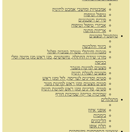
אמבטיות ומושבי אמבט לתינוק
טיפול וטיפוח
סירים וישבנונים
אביזרי טיפול וטיפוח
אריזות מתנה
טקסטיל ומצעים
ביגוד והלבשה
מגבות וחיתולי טטרה במבוק ופלנל
מזרני שידת החתלה, נחשושים, מגן ראש מגן מיטה וסלי
כביסה
מצעים למיטת מעבר
מצעים לעגלת תינוק
סטים וסדינים לעריסה, לול ומגן ראש
סטים מצעים ומגן ראש למיטת מטר
סטים, סדינים ומגן ראש למיטת תינוק
שמיכות טריקו/ שמיכות חורף
מתגלגלים
אופני איזון
בימבות
הליכונים
תלת אופן
צעצועי התפתחות ומשחקים