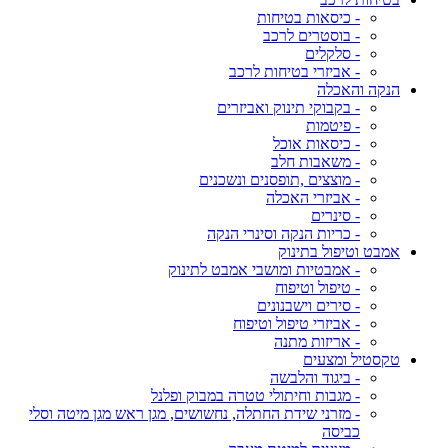
- כיסאות בטיחות
- בוסטרים לרכב
- סלקלים
- אביזרי בטיחות לרכב
הנקה והאכלה
- בקבוקי תינוק ואביזרים
- פיטמות
- כיסאות אוכל
- משאבות חלב
- מוצצים ,תופסנים ונשכנים
- אביזרי האכלה
- סינרים
- כריות הנקה וסינרי הנקה
אמבט וטיפול בתינוק
- אמבטיות ומושבי אמבט לתינוק
- טיפול וטיפוח
- סירים וישבנונים
- אביזרי טיפול וטיפוח
- אריזות מתנה
טקסטיל ומצעים
- ביגוד והלבשה
- מגבות וחיתולי טטרה במבוק ופלנל
- מזרני שידת החתלה, נחשושים, מגן ראש מגן מיטה וסלי
כביסה