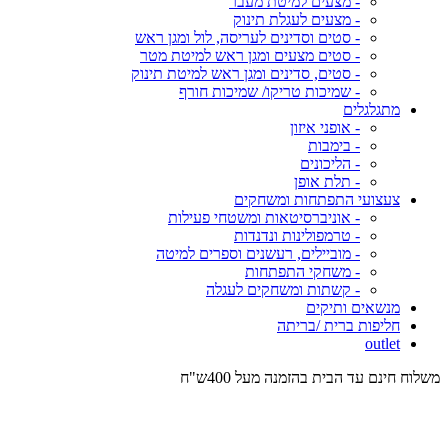
- מצעים למיטת מעבר
- מצעים לעגלת תינוק
- סטים וסדינים לעריסה, לול ומגן ראש
- סטים מצעים ומגן ראש למיטת מטר
- סטים, סדינים ומגן ראש למיטת תינוק
- שמיכות טריקו/ שמיכות חורף
מתגלגלים
- אופני איזון
- בימבות
- הליכונים
- תלת אופן
צעצועי התפתחות ומשחקים
- אוניברסיטאות ומשטחי פעילות
- טרמפולינות ונדנדות
- מוביילים, רעשנים וספרים למיטה
- משחקי התפתחות
- קשתות ומשחקים לעגלה
מנשאים ותיקים
חליפות ברית /בריתה
outlet
משלוח חינם עד הבית בהזמנה מעל 400ש"ח
המש