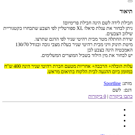
תיאור
חבילת לידה לשם הינה חבילת פרימיום!
ניתן לבחור את עגלת סיאלו XL ספורטליין לפי הצבע שתבחרו בקטגוריית
שילוב הצבעים.
שידת החתלה מטר מבית רהיטי שניר לפי הדגם שתרצו.
מיטת תינוק וויני מבית רהיטי שניר בעלת מצבי גובה ובגודל 130/70
האמבטיה הינה בצבע לבן
יש לבחור את מין הילוד בשביל המוצרים המשלימים.
עלות הובלה+ הרכבה+ אחריות מטעם חברת רהיטי שניר הינה 400 ש"ח
במזומן ביום ההגעה לבית הלקוח בתיאום מראש.
מותג:
Sportline
דגם:
לשם
כתבו ביקורת
|
0 ביקורות