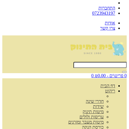
התחברות
0723943197
אודות
צרו קשר
0 פריט\ים - ₪0.00
0
דף הבית
ריהוט
חדרי שינה
שידות
מיטות תינוק
עריסות ולולים
מיטות מעבר ומזרנים
כורסת הנקה