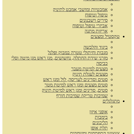
אמבטיות ומושבי אמבט לתינוק
טיפול וטיפוח
סירים וישבנונים
אביזרי טיפול וטיפוח
אריזות מתנה
טקסטיל ומצעים
ביגוד והלבשה
מגבות וחיתולי טטרה במבוק ופלנל
מזרני שידת החתלה, נחשושים, מגן ראש מגן מיטה וסלי
כביסה
מצעים למיטת מעבר
מצעים לעגלת תינוק
סטים וסדינים לעריסה, לול ומגן ראש
סטים מצעים ומגן ראש למיטת מטר
סטים, סדינים ומגן ראש למיטת תינוק
שמיכות טריקו/ שמיכות חורף
מתגלגלים
אופני איזון
בימבות
הליכונים
תלת אופן
צעצועי התפתחות ומשחקים