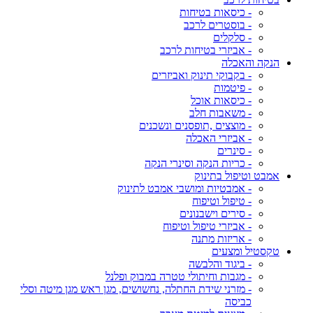
- כיסאות בטיחות
- בוסטרים לרכב
- סלקלים
- אביזרי בטיחות לרכב
הנקה והאכלה
- בקבוקי תינוק ואביזרים
- פיטמות
- כיסאות אוכל
- משאבות חלב
- מוצצים ,תופסנים ונשכנים
- אביזרי האכלה
- סינרים
- כריות הנקה וסינרי הנקה
אמבט וטיפול בתינוק
- אמבטיות ומושבי אמבט לתינוק
- טיפול וטיפוח
- סירים וישבנונים
- אביזרי טיפול וטיפוח
- אריזות מתנה
טקסטיל ומצעים
- ביגוד והלבשה
- מגבות וחיתולי טטרה במבוק ופלנל
- מזרני שידת החתלה, נחשושים, מגן ראש מגן מיטה וסלי
כביסה