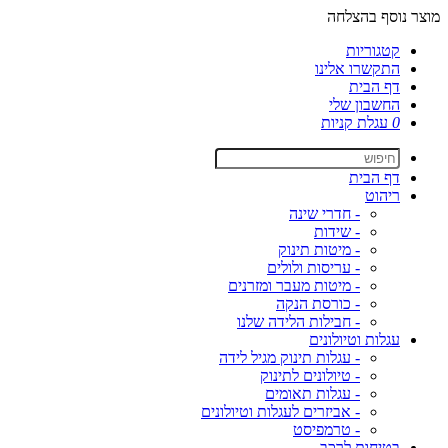
מוצר נוסף בהצלחה
קטגוריות
התקשרו אלינו
דף הבית
החשבון שלי
0
עגלת קניות
דף הבית
ריהוט
- חדרי שינה
- שידות
- מיטות תינוק
- עריסות ולולים
- מיטות מעבר ומזרנים
- כורסת הנקה
- חבילות הלידה שלנו
עגלות וטיולונים
- עגלות תינוק מגיל לידה
- טיולונים לתינוק
- עגלות תאומים
- אביזרים לעגלות וטיולונים
- טרמפיסט
בטיחות לרכב