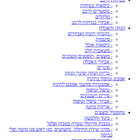
- כיסאות בטיחות
- בוסטרים לרכב
- סלקלים
- אביזרי בטיחות לרכב
הנקה והאכלה
- בקבוקי תינוק ואביזרים
- פיטמות
- כיסאות אוכל
- משאבות חלב
- מוצצים ,תופסנים ונשכנים
- אביזרי האכלה
- סינרים
- כריות הנקה וסינרי הנקה
אמבט וטיפול בתינוק
- אמבטיות ומושבי אמבט לתינוק
- טיפול וטיפוח
- סירים וישבנונים
- אביזרי טיפול וטיפוח
- אריזות מתנה
טקסטיל ומצעים
- ביגוד והלבשה
- מגבות וחיתולי טטרה במבוק ופלנל
- מזרני שידת החתלה, נחשושים, מגן ראש מגן מיטה וסלי
כביסה