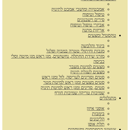
אמבטיות ומושבי אמבט לתינוק
טיפול וטיפוח
סירים וישבנונים
אביזרי טיפול וטיפוח
אריזות מתנה
טקסטיל ומצעים
ביגוד והלבשה
מגבות וחיתולי טטרה במבוק ופלנל
מזרני שידת החתלה, נחשושים, מגן ראש מגן מיטה וסלי
כביסה
מצעים למיטת מעבר
מצעים לעגלת תינוק
סטים וסדינים לעריסה, לול ומגן ראש
סטים מצעים ומגן ראש למיטת מטר
סטים, סדינים ומגן ראש למיטת תינוק
שמיכות טריקו/ שמיכות חורף
מתגלגלים
אופני איזון
בימבות
הליכונים
תלת אופן
צעצועי התפתחות ומשחקים