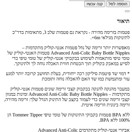
הוספה לסל
קנה עכשיו
תיאור
פטמות בזרימה מהירה - נקראת גם פטמות שלב 3, מתאימות בדר"כ
לתינוקות מגילאי 6m+.
מאפשרות יותר זרימה של נוזל פטמות אנטי-קוליק מתקדמות –
Advanced Anti-Colic Baby Bottle Nipples פטמות האנטי-קוליק של
טומי טיפי מותאמות לשימוש בבקבוקי אנטי-קוליק של טומי טיפי כדי
לסייע במאבק בקוליק תוך הבטחת חווית האכלה נוחה לך ולתינוקך.
* דמוי שד פיטמת סיליקון רכה ייחודית, בעלת תחושב קרובה יותר למגע
עור ומתגמשת כמו שד האם להאכלה נוחה ותומכת
במעבר מהנקה להנקה בבקבוק קצבי זרימה שונים פטמות אנטי-קוליק
מתקדמות – Advanced Anti-Colic Baby Bottle Nipples זמינות במגוון
קצבי זרימה שונים כדי לעמוד בקצב של התינוק הגדל שלך: זרימה מהירה,
זרימה בינונית וזרימה איטית.
ללא BPA פטמות בקבוקי התינוקות של טומי טיפי Tommee Tippee הן
100% ללא BPA.
אביזרי אנטי-קוליק מתקדמים Advanced Anti-Colic