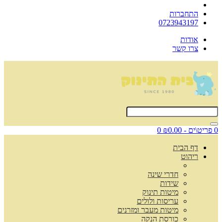
התחברות
0723943197
אודות
צרו קשר
0 פריט\ים - ₪0.00
0
דף הבית
ריהוט
חדרי שינה
שידות
מיטות תינוק
עריסות ולולים
מיטות מעבר ומזרנים
כורסת הנקה