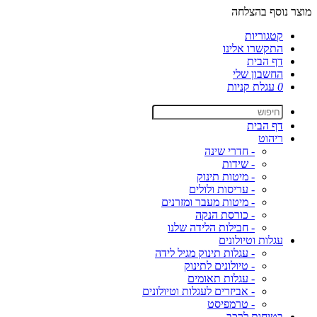
מוצר נוסף בהצלחה
קטגוריות
התקשרו אלינו
דף הבית
החשבון שלי
0
עגלת קניות
דף הבית
ריהוט
- חדרי שינה
- שידות
- מיטות תינוק
- עריסות ולולים
- מיטות מעבר ומזרנים
- כורסת הנקה
- חבילות הלידה שלנו
עגלות וטיולונים
- עגלות תינוק מגיל לידה
- טיולונים לתינוק
- עגלות תאומים
- אביזרים לעגלות וטיולונים
- טרמפיסט
בטיחות לרכב