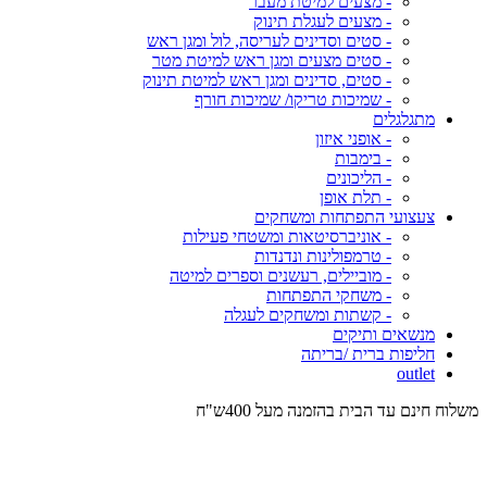
- מצעים למיטת מעבר
- מצעים לעגלת תינוק
- סטים וסדינים לעריסה, לול ומגן ראש
- סטים מצעים ומגן ראש למיטת מטר
- סטים, סדינים ומגן ראש למיטת תינוק
- שמיכות טריקו/ שמיכות חורף
מתגלגלים
- אופני איזון
- בימבות
- הליכונים
- תלת אופן
צעצועי התפתחות ומשחקים
- אוניברסיטאות ומשטחי פעילות
- טרמפולינות ונדנדות
- מוביילים, רעשנים וספרים למיטה
- משחקי התפתחות
- קשתות ומשחקים לעגלה
מנשאים ותיקים
חליפות ברית /בריתה
outlet
משלוח חינם עד הבית בהזמנה מעל 400ש"ח
המש