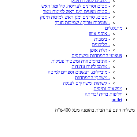
- מצעים לעגלת תינוק
- סטים וסדינים לעריסה, לול ומגן ראש
- סטים מצעים ומגן ראש למיטת מטר
- סטים, סדינים ומגן ראש למיטת תינוק
- שמיכות טריקו/ שמיכות חורף
מתגלגלים
- אופני איזון
- בימבות
- הליכונים
- תלת אופן
צעצועי התפתחות ומשחקים
- אוניברסיטאות ומשטחי פעילות
- טרמפולינות ונדנדות
- מוביילים, רעשנים וספרים למיטה
- משחקי התפתחות
- קשתות ומשחקים לעגלה
מנשאים ותיקים
חליפות ברית /בריתה
outlet
משלוח חינם עד הבית בהזמנה מעל 400ש"ח