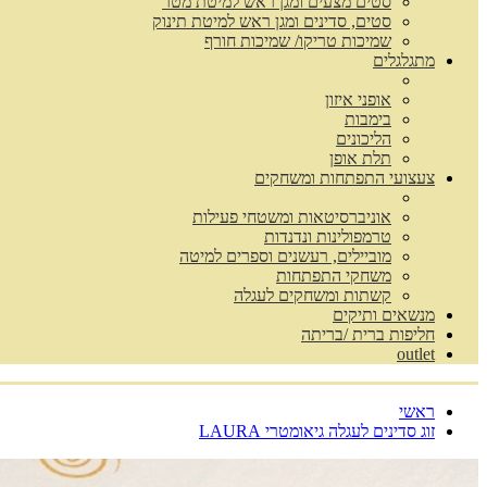
סטים מצעים ומגן ראש למיטת מטר
סטים, סדינים ומגן ראש למיטת תינוק
שמיכות טריקו/ שמיכות חורף
מתגלגלים
אופני איזון
בימבות
הליכונים
תלת אופן
צעצועי התפתחות ומשחקים
אוניברסיטאות ומשטחי פעילות
טרמפולינות ונדנדות
מוביילים, רעשנים וספרים למיטה
משחקי התפתחות
קשתות ומשחקים לעגלה
מנשאים ותיקים
חליפות ברית /בריתה
outlet
ראשי
זוג סדינים לעגלה גיאומטרי LAURA