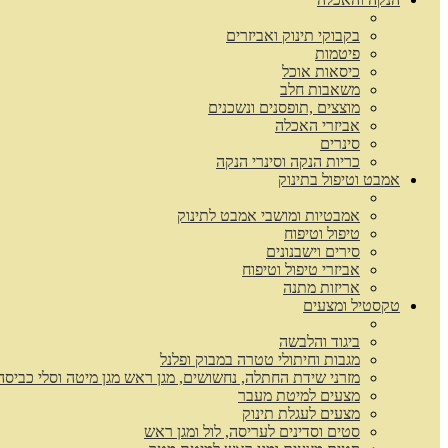
בקבוקי תינוק ואביזרים
פיטמות
כיסאות אוכל
משאבות חלב
מוצצים ,תופסנים ונשכנים
אביזרי האכלה
סינרים
כריות הנקה וסינרי הנקה
אמבט וטיפול בתינוק
אמבטיות ומושבי אמבט לתינוק
טיפול וטיפוח
סירים וישבנונים
אביזרי טיפול וטיפוח
אריזות מתנה
טקסטיל ומצעים
ביגוד והלבשה
מגבות וחיתולי טטרה במבוק ופלנל
מזרני שידת החתלה, נחשושים, מגן ראש מגן מיטה וסלי כביסה
מצעים למיטת מעבר
מצעים לעגלת תינוק
סטים וסדינים לעריסה, לול ומגן ראש