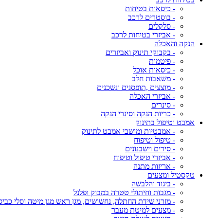
- כיסאות בטיחות
- בוסטרים לרכב
- סלקלים
- אביזרי בטיחות לרכב
הנקה והאכלה
- בקבוקי תינוק ואביזרים
- פיטמות
- כיסאות אוכל
- משאבות חלב
- מוצצים ,תופסנים ונשכנים
- אביזרי האכלה
- סינרים
- כריות הנקה וסינרי הנקה
אמבט וטיפול בתינוק
- אמבטיות ומושבי אמבט לתינוק
- טיפול וטיפוח
- סירים וישבנונים
- אביזרי טיפול וטיפוח
- אריזות מתנה
טקסטיל ומצעים
- ביגוד והלבשה
- מגבות וחיתולי טטרה במבוק ופלנל
- מזרני שידת החתלה, נחשושים, מגן ראש מגן מיטה וסלי כביס
- מצעים למיטת מעבר