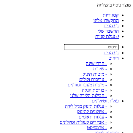
מוצר נוסף בהצלחה
קטגוריות
התקשרו אלינו
דף הבית
החשבון שלי
0
עגלת קניות
דף הבית
ריהוט
- חדרי שינה
- שידות
- מיטות תינוק
- עריסות ולולים
- מיטות מעבר ומזרנים
- כורסת הנקה
- חבילות הלידה שלנו
עגלות וטיולונים
- עגלות תינוק מגיל לידה
- טיולונים לתינוק
- עגלות תאומים
- אביזרים לעגלות וטיולונים
- טרמפיסט
בטיחות לרכב