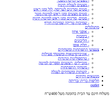
- מצעים למיטת מעבר
- מצעים לעגלת תינוק
- סטים וסדינים לעריסה, לול ומגן ראש
- סטים מצעים ומגן ראש למיטת מטר
- סטים, סדינים ומגן ראש למיטת תינוק
- שמיכות טריקו/ שמיכות חורף
מתגלגלים
- אופני איזון
- בימבות
- הליכונים
- תלת אופן
צעצועי התפתחות ומשחקים
- אוניברסיטאות ומשטחי פעילות
- טרמפולינות ונדנדות
- מוביילים, רעשנים וספרים למיטה
- משחקי התפתחות
- קשתות ומשחקים לעגלה
מנשאים ותיקים
חליפות ברית /בריתה
outlet
משלוח חינם עד הבית בהזמנה מעל 400ש"ח
המש