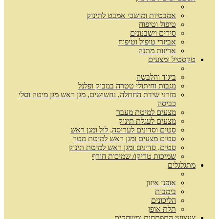
אמבטיות ומושבי אמבט לתינוק
טיפול וטיפוח
סירים וישבנונים
אביזרי טיפול וטיפוח
אריזות מתנה
טקסטיל ומצעים
ביגוד והלבשה
מגבות וחיתולי טטרה במבוק ופלנל
מזרני שידת החתלה, נחשושים, מגן ראש מגן מיטה וסלי
כביסה
מצעים למיטת מעבר
מצעים לעגלת תינוק
סטים וסדינים לעריסה, לול ומגן ראש
סטים מצעים ומגן ראש למיטת מטר
סטים, סדינים ומגן ראש למיטת תינוק
שמיכות טריקו/ שמיכות חורף
מתגלגלים
אופני איזון
בימבות
הליכונים
תלת אופן
צעצועי התפתחות ומשחקים