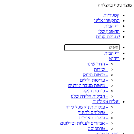
מוצר נוסף בהצלחה
קטגוריות
התקשרו אלינו
דף הבית
החשבון שלי
0
עגלת קניות
דף הבית
ריהוט
- חדרי שינה
- שידות
- מיטות תינוק
- עריסות ולולים
- מיטות מעבר ומזרנים
- כורסת הנקה
- חבילות הלידה שלנו
עגלות וטיולונים
- עגלות תינוק מגיל לידה
- טיולונים לתינוק
- עגלות תאומים
- אביזרים לעגלות וטיולונים
- טרמפיסט
בטיחות לרכב