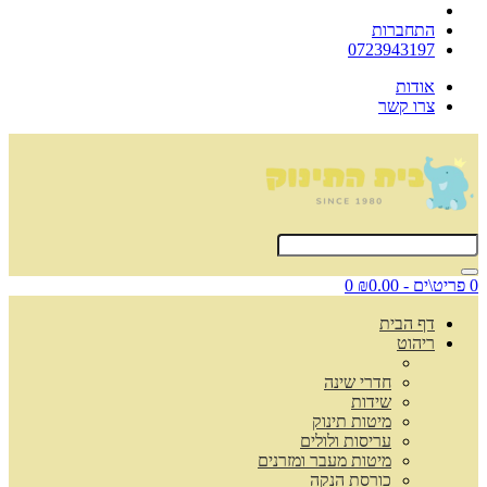
התחברות
0723943197
אודות
צרו קשר
0 פריט\ים - ₪0.00
0
דף הבית
ריהוט
חדרי שינה
שידות
מיטות תינוק
עריסות ולולים
מיטות מעבר ומזרנים
כורסת הנקה