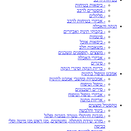
- כיסאות בטיחות
- בוסטרים לרכב
- סלקלים
- אביזרי בטיחות לרכב
הנקה והאכלה
- בקבוקי תינוק ואביזרים
- פיטמות
- כיסאות אוכל
- משאבות חלב
- מוצצים ,תופסנים ונשכנים
- אביזרי האכלה
- סינרים
- כריות הנקה וסינרי הנקה
אמבט וטיפול בתינוק
- אמבטיות ומושבי אמבט לתינוק
- טיפול וטיפוח
- סירים וישבנונים
- אביזרי טיפול וטיפוח
- אריזות מתנה
טקסטיל ומצעים
- ביגוד והלבשה
- מגבות וחיתולי טטרה במבוק ופלנל
- מזרני שידת החתלה, נחשושים, מגן ראש מגן מיטה וסלי
כביסה