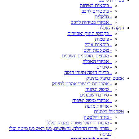
- כיסאות בטיחות
- בוסטרים לרכב
- סלקלים
- אביזרי בטיחות לרכב
הנקה והאכלה
- בקבוקי תינוק ואביזרים
- פיטמות
- כיסאות אוכל
- משאבות חלב
- מוצצים ,תופסנים ונשכנים
- אביזרי האכלה
- סינרים
- כריות הנקה וסינרי הנקה
אמבט וטיפול בתינוק
- אמבטיות ומושבי אמבט לתינוק
- טיפול וטיפוח
- סירים וישבנונים
- אביזרי טיפול וטיפוח
- אריזות מתנה
טקסטיל ומצעים
- ביגוד והלבשה
- מגבות וחיתולי טטרה במבוק ופלנל
- מזרני שידת החתלה, נחשושים, מגן ראש מגן מיטה וסלי
כביסה