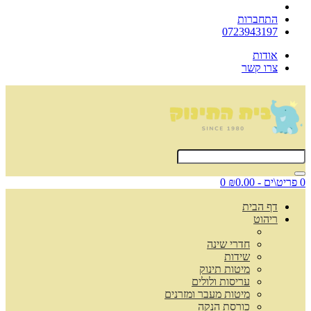
התחברות
0723943197
אודות
צרו קשר
0 פריט\ים - ₪0.00
0
דף הבית
ריהוט
חדרי שינה
שידות
מיטות תינוק
עריסות ולולים
מיטות מעבר ומזרנים
כורסת הנקה