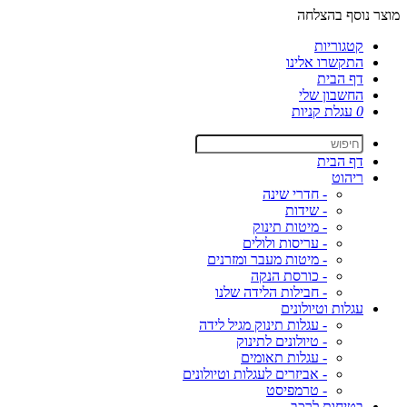
מוצר נוסף בהצלחה
קטגוריות
התקשרו אלינו
דף הבית
החשבון שלי
0
עגלת קניות
דף הבית
ריהוט
- חדרי שינה
- שידות
- מיטות תינוק
- עריסות ולולים
- מיטות מעבר ומזרנים
- כורסת הנקה
- חבילות הלידה שלנו
עגלות וטיולונים
- עגלות תינוק מגיל לידה
- טיולונים לתינוק
- עגלות תאומים
- אביזרים לעגלות וטיולונים
- טרמפיסט
בטיחות לרכב