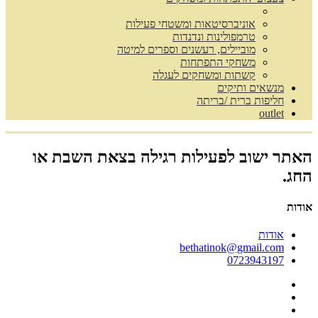
אוניברסיטאות ומשטחי פעילות
טרמפולינות ונדנדות
מוביילים, רעשנים וספרים למיטה
משחקי התפתחות
קשתות ומשחקים לעגלה
מנשאים ותיקים
חליפות ברית /בריתה
outlet
האתר ישוב לפעילות רגילה בצאת השבת או
החג.
אודות
אודות
bethatinok@gmail.com
0723943197