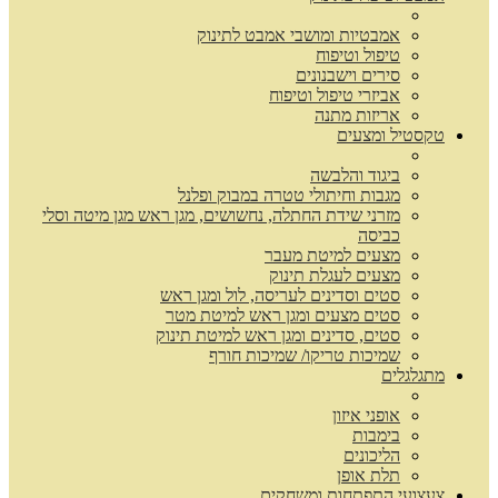
אמבטיות ומושבי אמבט לתינוק
טיפול וטיפוח
סירים וישבנונים
אביזרי טיפול וטיפוח
אריזות מתנה
טקסטיל ומצעים
ביגוד והלבשה
מגבות וחיתולי טטרה במבוק ופלנל
מזרני שידת החתלה, נחשושים, מגן ראש מגן מיטה וסלי
כביסה
מצעים למיטת מעבר
מצעים לעגלת תינוק
סטים וסדינים לעריסה, לול ומגן ראש
סטים מצעים ומגן ראש למיטת מטר
סטים, סדינים ומגן ראש למיטת תינוק
שמיכות טריקו/ שמיכות חורף
מתגלגלים
אופני איזון
בימבות
הליכונים
תלת אופן
צעצועי התפתחות ומשחקים