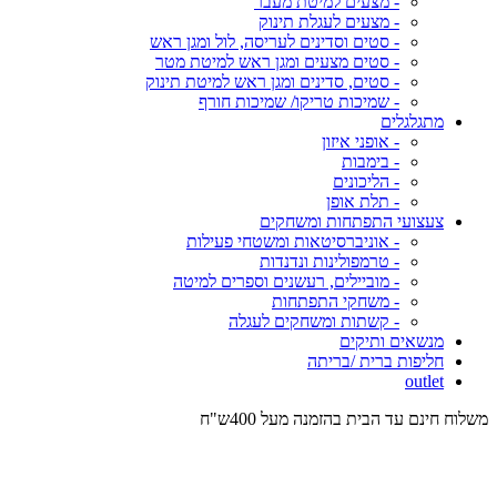
- מצעים למיטת מעבר
- מצעים לעגלת תינוק
- סטים וסדינים לעריסה, לול ומגן ראש
- סטים מצעים ומגן ראש למיטת מטר
- סטים, סדינים ומגן ראש למיטת תינוק
- שמיכות טריקו/ שמיכות חורף
מתגלגלים
- אופני איזון
- בימבות
- הליכונים
- תלת אופן
צעצועי התפתחות ומשחקים
- אוניברסיטאות ומשטחי פעילות
- טרמפולינות ונדנדות
- מוביילים, רעשנים וספרים למיטה
- משחקי התפתחות
- קשתות ומשחקים לעגלה
מנשאים ותיקים
חליפות ברית /בריתה
outlet
משלוח חינם עד הבית בהזמנה מעל 400ש"ח
המש